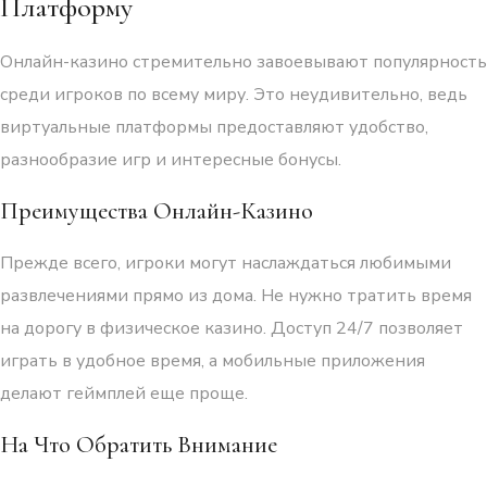
Платформу
Онлайн-казино стремительно завоевывают популярность
среди игроков по всему миру. Это неудивительно, ведь
виртуальные платформы предоставляют удобство,
разнообразие игр и интересные бонусы.
Преимущества Онлайн-Казино
Прежде всего, игроки могут наслаждаться любимыми
развлечениями прямо из дома. Не нужно тратить время
на дорогу в физическое казино. Доступ 24/7 позволяет
играть в удобное время, а мобильные приложения
делают геймплей еще проще.
На Что Обратить Внимание