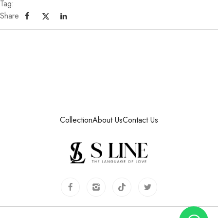
Tag:
Share
Collection
About Us
Contact Us