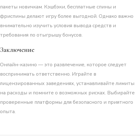
пакеты новичкам. Кэшбэки, бесплатные спины и
фриспины делают игру более выгодной. Однако важно
внимательно изучить условия вывода средств и
требования по отыгрышу бонусов.
Заключение
Онлайн-казино — это развлечение, которое следует
воспринимать ответственно. Играйте в
лицензированных заведениях, устанавливайте лимиты
на расходы и помните о возможных рисках. Выбирайте
проверенные платформы для безопасного и приятного
опыта.