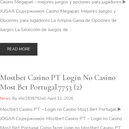
Casino Megapari – mejores juegos y opciones para jugadores ▶️
JUGAR Содержимое Casino Megapari: Mejores Juegos y
Opciones para Jugadores La Amplia Gama de Opciones de
Juegos La Selección de Juegos de…
READ MORE
Mostbet Casino PT Login No Casino
Most Bet Portugal.7753 (2)
News
By
xtw1838792a0
April 11, 2026
Mostbet Casino PT – Login no Casino Most Bet Portugal ▶️
JOGAR Содержимое Mostbet Casino PT – Login no Casino
Most Bet Portugal Como fazer login no Mostbet Casino PT