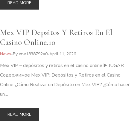
READ MORE
Mex VIP Depsitos Y Retiros En El
Casino Online.10
News
By
xtw1838792a0
April 11, 2026
Mex VIP – depósitos y retiros en el casino online ▶️ JUGAR
Содержимое Mex VIP: Depósitos y Retiros en el Casino
Online ¿Cómo Realizar un Depósito en Mex VIP? ¿Cómo hacer
un…
READ MORE