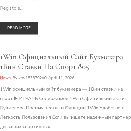
Registo e…
READ MORE
1Win Официальный Сайт Букмекера
1Вин Ставки На Спорт.805
News
By
xtw1838792a0
April 11, 2026
1Win официальный сайт букмекера — 1Вин ставки на
спорт ▶️ ИГРАТЬ Содержимое 1Win Официальный Сайт
Букмекера Преимущества и Функции 1Win Удобство и
Легкость Пользования Если вы ищете надежный партнер
для своих спортивных…