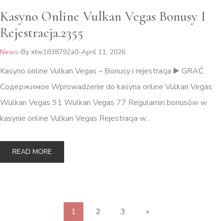
Kasyno Online Vulkan Vegas Bonusy I
Rejestracja.2355
News
By
xtw1838792a0
April 11, 2026
Kasyno online Vulkan Vegas – Bonusy i rejestracja ▶️ GRAĆ
Содержимое Wprowadzenie do kasyna online Vulkan Vegas
Wulkan Vegas 91 Wulkan Vegas 77 Regulamin bonusów w
kasynie online Vulkan Vegas Rejestracja w…
READ MORE
1
2
3
»