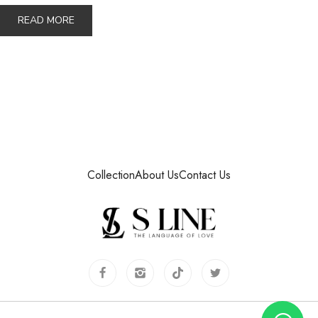
READ MORE
Collection
About Us
Contact Us