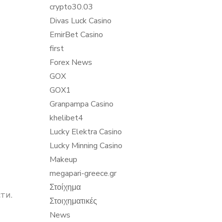
crypto30.03
Divas Luck Casino
EmirBet Casino
first
Forex News
GOX
GOX1
Granpampa Casino
khelibet4
Lucky Elektra Casino
Lucky Minning Casino
Makeup
megapari-greece.gr
Στοίχημα
ти.
Στοιχηματικές
News