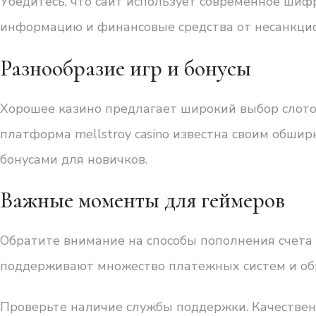
Убедитесь, что сайт использует современное ши
информацию и финансовые средства от несанкцио
Разнообразие игр и бонусы
Хорошее казино предлагает широкий выбор слото
платформа
mellstroy casino
известна своим обшир
бонусами для новичков.
Важные моменты для геймеров
Обратите внимание на способы пополнения счет
поддерживают множество платежных систем и об
Проверьте наличие службы поддержки. Качествен