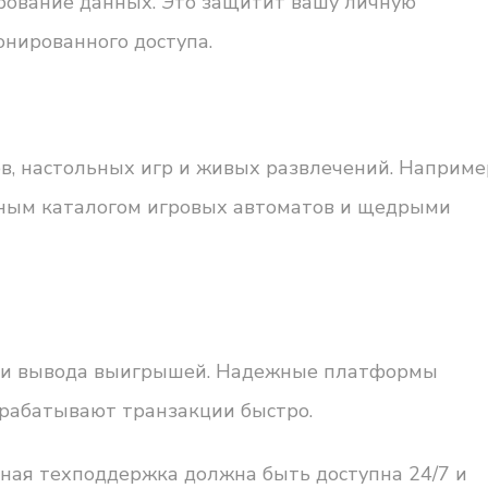
фрование данных. Это защитит вашу личную
нированного доступа.
в, настольных игр и живых развлечений. Наприме
ным каталогом игровых автоматов и щедрыми
а и вывода выигрышей. Надежные платформы
рабатывают транзакции быстро.
ная техподдержка должна быть доступна 24/7 и