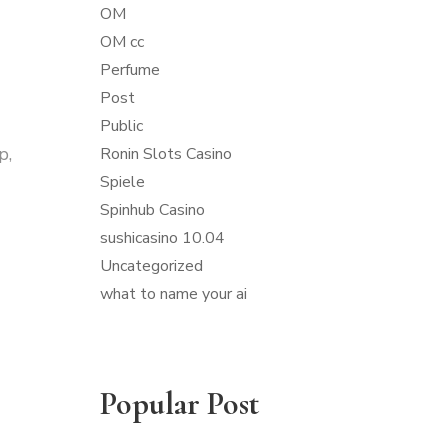
OM
OM cc
Perfume
Post
Public
р,
Ronin Slots Casino
Spiele
Spinhub Casino
sushicasino 10.04
Uncategorized
what to name your ai
Popular Post