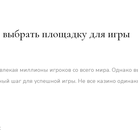
о выбрать площадку для игры
влекая миллионы игроков со всего мира. Однако 
й шаг для успешной игры. Не все казино одинак
: