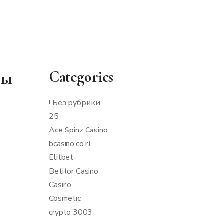
Categories
ры
! Без рубрики
25
Ace Spinz Casino
bcasino.co.nl
Elitbet
Betitor Casino
Casino
Cosmetic
crypto 3003