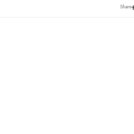
Share