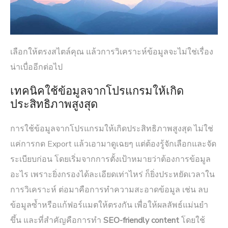
เลือกให้ตรงสไตล์คุณ แล้วการวิเคราะห์ข้อมูลจะไม่ใช่เรื่อง
น่าเบื่ออีกต่อไป
เทคนิคใช้ข้อมูลจากโปรแกรมให้เกิด
ประสิทธิภาพสูงสุด
การใช้ข้อมูลจากโปรแกรมให้เกิดประสิทธิภาพสูงสุด ไม่ใช่
แค่การกด Export แล้วเอามาดูเฉยๆ แต่ต้องรู้จักเลือกและจัด
ระเบียบก่อน โดยเริ่มจากการตั้งเป้าหมายว่าต้องการข้อมูล
อะไร เพราะยิ่งกรองได้ละเอียดเท่าไหร่ ก็ยิ่งประหยัดเวลาใน
การวิเคราะห์ ต่อมาคือการทำความสะอาดข้อมูล เช่น ลบ
ข้อมูลซ้ำหรือแก้ฟอร์แมตให้ตรงกัน เพื่อให้ผลลัพธ์แม่นยำ
ขึ้น และที่สำคัญคือการทำ
SEO-friendly content
โดยใช้