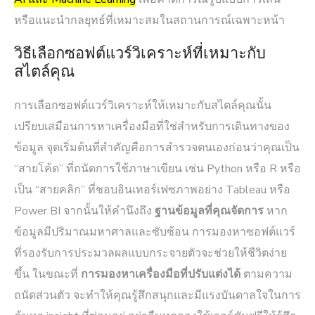
หรือแนะนำกลยุทธ์ที่เหมาะสมในสถานการณ์เฉพาะหน้า
วิธีเลือกซอฟต์แวร์วิเคราะห์ที่เหมาะกับ
สไตล์คุณ
การเลือกซอฟต์แวร์วิเคราะห์ให้เหมาะกับสไตล์คุณนั้น
เปรียบเสมือนการหาเครื่องมือที่ใช่สำหรับการเดินทางของ
ข้อมูล จุดเริ่มต้นที่สำคัญคือการสำรวจตนเองก่อนว่าคุณเป็น
“สายโค้ด” ที่ถนัดการใช้ภาษาเขียน เช่น Python หรือ R หรือ
เป็น “สายคลิก” ที่ชอบอินเทอร์เฟซภาพอย่าง Tableau หรือ
Power BI จากนั้นให้คำนึงถึง
ฐานข้อมูลที่คุณจัดการ
หาก
ข้อมูลมีปริมาณมหาศาลและซับซ้อน การมองหาซอฟต์แวร์
ที่รองรับการประมวลผลแบบกระจายตัวจะช่วยให้ชีวิตง่าย
ขึ้น ในขณะที่
การมองหาเครื่องมือที่ปรับแต่งได้
ตามความ
ถนัดส่วนตัว จะทำให้คุณรู้สึกสนุกและมีแรงบันดาลใจในการ