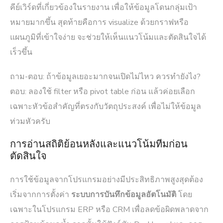
คีย์เวิร์ดที่เกี่ยวข้องในรายงาน เพื่อให้ข้อมูลโดนกลุ่มเป้า
หมายมากขึ้น สุดท้ายคือการ visualize ด้วยกราฟหรือ
แผนภูมิที่เข้าใจง่าย จะช่วยให้เห็นแนวโน้มและตัดสินใจได้
เร็วขึ้น
ถาม-ตอบ: ถ้าข้อมูลเยอะมากจนเปิดไม่ไหว ควรทำยังไง?
ตอบ: ลองใช้ filter หรือ pivot table ก่อน แล้วค่อยเลือก
เฉพาะหัวข้อสำคัญที่ตรงกับวัตถุประสงค์ เพื่อไม่ให้ข้อมูล
ท่วมหัวครับ
การอ่านสถิติย้อนหลังและแนวโน้มทีมก่อน
ตัดสินใจ
การใช้ข้อมูลจากโปรแกรมอย่างมีประสิทธิภาพสูงสุดต้อง
เริ่มจากการตั้งค่า
ระบบการบันทึกข้อมูลอัตโนมัติ
โดย
เฉพาะในโปรแกรม ERP หรือ CRM เพื่อลดข้อผิดพลาดจาก