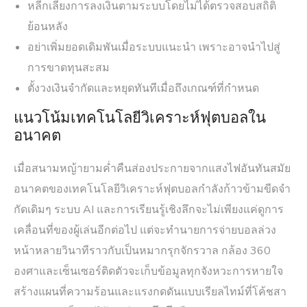
หลีกเลี่ยงการลงเงินตามระบบโดยไม่ได้ตรวจสอบสถิติ
ย้อนหลัง
อย่าเพิ่มยอดเดิมพันเมื่อระบบแนะนำ เพราะอาจนำไปสู่
การขาดทุนสะสม
ตั้งวงเงินจำกัดและหยุดทันทีเมื่อถึงเกณฑ์ที่กำหนด
แนวโน้มเทคโนโลยีวิเคราะห์ฟุตบอลใน
อนาคต
เมื่อสนามหญ้ายามค่ำคืนส่องประกายจากแสงไฟอันทันสมัย
อนาคตของเทคโนโลยีวิเคราะห์ฟุตบอลกำลังก้าวข้ามขีดจำ
กัดเดิมๆ ระบบ AI และการเรียนรู้เชิงลึกจะไม่เพียงแค่ดูการ
เคลื่อนที่ของผู้เล่นอีกต่อไป แต่จะทำนายการจ่ายบอลล่วง
หน้าหลายวินาทีราวกับเป็นหมากรุกจักรวาล กล้อง 360
องศาและเซ็นเซอร์ติดตัวจะเก็บข้อมูลทุกจังหวะการหายใจ
สร้างแผนที่ความร้อนและแรงกดดันแบบเรียลไทม์ที่โค้ชสา