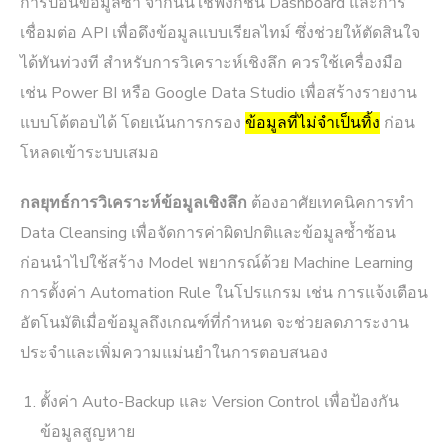
การป้อนข้อมูลซ้ำ จากนั้นใช้ฟังก์ชัน Dashboard และการ
เชื่อมต่อ API เพื่อดึงข้อมูลแบบเรียลไทม์ ซึ่งช่วยให้ตัดสินใจ
ได้ทันท่วงที สำหรับการวิเคราะห์เชิงลึก ควรใช้เครื่องมือ
เช่น Power BI หรือ Google Data Studio เพื่อสร้างรายงาน
แบบโต้ตอบได้ โดยเน้นการกรอง
ข้อมูลที่ไม่จำเป็นทิ้ง
ก่อน
โหลดเข้าระบบเสมอ
กลยุทธ์การวิเคราะห์ข้อมูลเชิงลึก
ต้องอาศัยเทคนิคการทำ
Data Cleansing เพื่อจัดการค่าผิดปกติและข้อมูลซ้ำซ้อน
ก่อนนำไปใช้สร้าง Model พยากรณ์ด้วย Machine Learning
การตั้งค่า Automation Rule ในโปรแกรม เช่น การแจ้งเตือน
อัตโนมัติเมื่อข้อมูลถึงเกณฑ์ที่กำหนด จะช่วยลดภาระงาน
ประจำและเพิ่มความแม่นยำในการตอบสนอง
ตั้งค่า Auto-Backup และ Version Control เพื่อป้องกัน
ข้อมูลสูญหาย