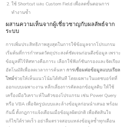
ใช้ Shortcut และ Custom Field เพื่อลดขั้นตอนการ
ทำงานซ้ำ
ผสานความเห็นจากผู้เชี่ยวชาญกับผลลัพธ์จาก
ระบบ
การเพิ่มประสิทธิภาพสูงสุดในการใช้ข้อมูลจากโปรแกรม
เริ่มต้นที่การกำหนดวัตถุประสงค์ชัดเจนก่อนดึงข้อมูล เพราะ
ข้อมูลที่ไร้ทิศทางคือภาระ เลือกใช้ฟังก์ชันกรองและจัดเรียง
อัตโนมัติเพื่อลดเวลาการค้นหา
การเชื่อมต่อข้อมูลแบบเรียล
ไทม์
ช่วยให้เห็นแนวโน้มได้ทันที โดยเฉพาะในแดชบอร์ดที่
ออกแบบเฉพาะงาน หลีกเลี่ยงการคัดลอกข้อมูลดิบ ให้ใช้
เครื่องมือวิเคราะห์ในตัวของโปรแกรม เช่น Power Query
หรือ VBA เพื่อจัดรูปแบบและล้างข้อมูลก่อนนำเสนอ พร้อม
กันนี้ ตั้งกฎการแจ้งเตือนเมื่อข้อมูลผิดปกติ เพื่อตัดสินใจ
แก้ไขได้รวดเร็ว อย่าลืมตรวจสอบแหล่งข้อมูลซ้ำทุกเดือน