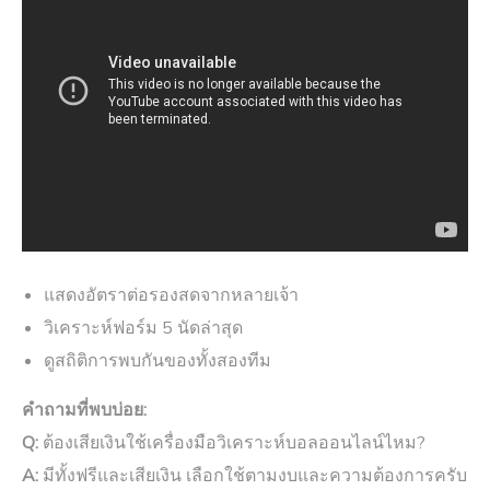
แสดงอัตราต่อรองสดจากหลายเจ้า
วิเคราะห์ฟอร์ม 5 นัดล่าสุด
ดูสถิติการพบกันของทั้งสองทีม
คำถามที่พบบ่อย:
Q:
ต้องเสียเงินใช้เครื่องมือวิเคราะห์บอลออนไลน์ไหม?
A:
มีทั้งฟรีและเสียเงิน เลือกใช้ตามงบและความต้องการครับ