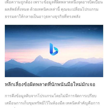
เพื่อความถูกต้อง เพราะข้อมูลที่ผิดพลาดหนึ่งจุดอาจบิดเบือน
ผลลัพธ์ทั้งหมด ด้วยเทคนิคเหล่านี้ คุณจะเปลี่ยนโปรแกรม
ธรรมดาให้กลายเป็นอาวุธทางธุรกิจที่ทรงพลัง
หลีกเลี่ยงข้อผิดพลาดที่นักพนันมือใหม่มักเจอ
การดึงข้อมูลดิบจากโปรแกรมโดยไม่มีการจัดการเปรียบ
เสมือนการเก็บขุมทรัพย์ไว้ในห้องมืด เทคนิคสำคัญคือการ