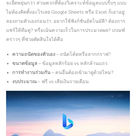
จะยืดหยุ่นกว่า ส่วนพวกที่ต้องวิเคราะห์ข้อมูลแบบรีบๆ แบบ
ไม่ต้องติดตั้งอะไรเลย Google Sheets หรือ Excel ก็เอาอยู่
ลองถามตัวเองก่อนว่า: อยากใช้ฟังก์ชันอัตโนมัติ? ต้องการ
แชร์ให้ทีมดู? หรือเน้นความเร็วในการประมวลผล? เกณฑ์
คร่าวๆ ที่ช่วยตัดสินใจได้คือ
ความถนัดของตัวเอง
– ถนัดโค้ดหรือลากกราฟ?
ขนาดข้อมูล
– ข้อมูลหลักร้อย vs หลักล้านแถว
การทำงานร่วมกัน
– คนอื่นต้องเข้ามาดูด้วยไหม?
งบประมาณ
– ฟรี vs เสียเงินรายเดือน