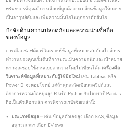
อย่าลืมตรวจสอบความเข้ากันได้กับระบบเดิมในองค์กรและ
ทรัพยากรที่คุณมี การเลือกที่ถูกต้องจะเปลี่ยนข้อมูลให้กลาย
เป็นอาวุทย์ลับและเพิ่มความมั่นใจในทุกการตัดสินใจ
ปัจจัยด้านความปลอดภัยและความน่าเชื่อถือ
ของข้อมูล
การเลือกซอฟต์แวร์วิเคราะห์ข้อมูลที่เหมาะสมกับสไตล์การ
ทำงานของคุณเริ่มต้นที่การประเมินความถนัดและเป้าหมาย
หากคุณชอบใช้งานแบบลากวางโดยไม่เขียนโค้ด
เครื่องมือ
วิเคราะห์ข้อมูลที่เหมาะกับผู้ใช้มือใหม่
เช่น Tableau หรือ
Power BI จะตอบโจทย์ แต่ถ้าคุณถนัดเขียนสคริปต์และ
ต้องการความยืดหยุ่นสูง R หรือ Python กับไลบรารี Pandas
ถือเป็นตัวเลือกหลัก ควรพิจารณาปัจจัยเหล่านี้:
ประเภทข้อมูล
– เช่น ข้อมูลตัวเลขสูง เลือก SAS; ข้อมูล
อนุกรมเวลา เลือก EViews