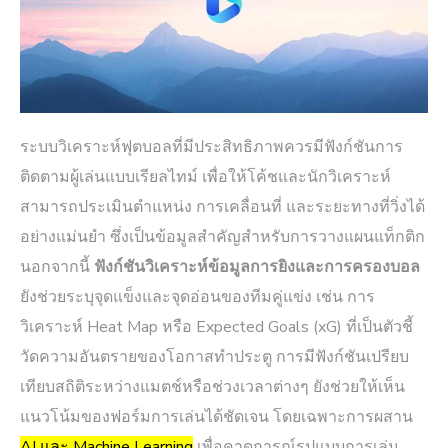
ระบบวิเคราะห์ฟุตบอลที่มีประสิทธิภาพควรมีฟังก์ชันการ
ติดตามผู้เล่นแบบเรียลไทม์ เพื่อให้โค้ชและนักวิเคราะห์
สามารถประเมินตำแหน่ง การเคลื่อนที่ และระยะทางที่วิ่งได้
อย่างแม่นยำ ซึ่งเป็นข้อมูลสำคัญสำหรับการวางแผนแท็กติก
นอกจากนี้
ฟังก์ชันวิเคราะห์ข้อมูลการยิงและการครองบอล
ยังช่วยระบุจุดแข็งและจุดอ่อนของทีมคู่แข่ง เช่น การ
วิเคราะห์ Heat Map หรือ Expected Goals (xG) ที่เป็นตัวชี้
วัดความอันตรายของโอกาสทำประตู การมีฟังก์ชันเปรียบ
เทียบสถิติระหว่างแมตช์หรือช่วงเวลาต่างๆ ยังช่วยให้เห็น
แนวโน้มของฟอร์มการเล่นได้ชัดเจน โดยเฉพาะการผสาน
AI และ Machine Learning
เพื่อคาดการณ์รูปแบบการเล่น