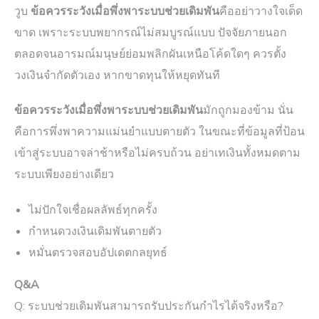
วูบ
ข้อควรระวังเมื่อพึ่งพาระบบช่วยเดิมพัน
คืออย่าวางใจเด็ด
ขาด เพราะระบบพยากรณ์ไม่สมบูรณ์แบบ ปัจจัยภายนอก
ตลอดจนอารมณ์มนุษย์ย่อมพลิกผันเหนือโค้ดใดๆ ควรตั้ง
วงเงินจำกัดตัวเอง หากขาดทุนให้หยุดทันที
ข้อควรระวังเมื่อพึ่งพาระบบช่วยเดิมพัน
มักถูกมองข้าม นั่น
คือการพึ่งพาความแม่นยำแบบตายตัว ในขณะที่ข้อมูลที่ป้อน
เข้าสู่ระบบอาจล่าช้าหรือไม่ครบถ้วน อย่าเทเงินทั้งหมดตาม
ระบบเพียงอย่างเดียว
ไม่ปักใจเชื่อผลลัพธ์ทุกครั้ง
กำหนดวงเงินเดิมพันตายตัว
หมั่นตรวจสอบอัปเดตกลยุทธ์
Q&A
Q: ระบบช่วยเดิมพันสามารถรับประกันกำไรได้จริงหรือ?