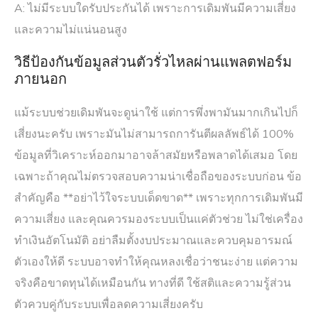
A: ไม่มีระบบใดรับประกันได้ เพราะการเดิมพันมีความเสี่ยง
และความไม่แน่นอนสูง
วิธีป้องกันข้อมูลส่วนตัวรั่วไหลผ่านแพลตฟอร์ม
ภายนอก
แม้ระบบช่วยเดิมพันจะดูน่าใช้ แต่การพึ่งพามันมากเกินไปก็
เสี่ยงนะครับ เพราะมันไม่สามารถการันตีผลลัพธ์ได้ 100%
ข้อมูลที่วิเคราะห์ออกมาอาจล้าสมัยหรือพลาดได้เสมอ โดย
เฉพาะถ้าคุณไม่ตรวจสอบความน่าเชื่อถือของระบบก่อน ข้อ
สำคัญคือ **อย่าไว้ใจระบบเด็ดขาด** เพราะทุกการเดิมพันมี
ความเสี่ยง และคุณควรมองระบบเป็นแค่ตัวช่วย ไม่ใช่เครื่อง
ทำเงินอัตโนมัติ อย่าลืมตั้งงบประมาณและควบคุมอารมณ์
ตัวเองให้ดี ระบบอาจทำให้คุณหลงเชื่อว่าชนะง่าย แต่ความ
จริงคือขาดทุนได้เหมือนกัน ทางที่ดี ใช้สติและความรู้ส่วน
ตัวควบคู่กับระบบเพื่อลดความเสี่ยงครับ