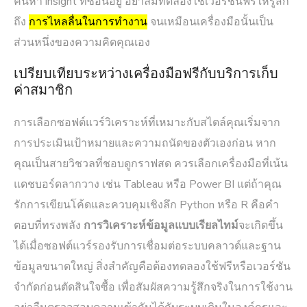
ค้นหา insight ที่ซ่อนอยู่ อย่าลืมทดลองใช้เวอร์ชันฟรีให้รู้สึก
ถึง
การไหลลื่นในการทำงาน
จนเหมือนเครื่องมือนั้นเป็น
ส่วนหนึ่งของความคิดคุณเอง
เปรียบเทียบระหว่างเครื่องมือฟรีกับบริการเก็บ
ค่าสมาชิก
การเลือกซอฟต์แวร์วิเคราะห์ที่เหมาะกับสไตล์คุณเริ่มจาก
การประเมินเป้าหมายและความถนัดของตัวเองก่อน หาก
คุณเป็นสายวิชวลที่ชอบดูกราฟสด ควรเลือกเครื่องมือที่เน้น
แดชบอร์ดลากวาง เช่น Tableau หรือ Power BI แต่ถ้าคุณ
รักการเขียนโค้ดและควบคุมเชิงลึก Python หรือ R คือคำ
ตอบที่ทรงพลัง
การวิเคราะห์ข้อมูลแบบเรียลไทม์
จะเกิดขึ้น
ได้เมื่อซอฟต์แวร์รองรับการเชื่อมต่อระบบคลาวด์และฐาน
ข้อมูลขนาดใหญ่ สิ่งสำคัญคือต้องทดลองใช้ฟรีหรือเวอร์ชัน
จำกัดก่อนตัดสินใจซื้อ เพื่อสัมผัสความรู้สึกจริงในการใช้งาน