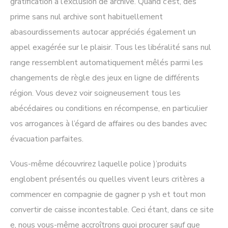
gratification à l’exclusion de archive. Quand c’est, des
prime sans nul archive sont habituellement
abasourdissements autocar appréciés également un
appel exagérée sur le plaisir. Tous les libéralité sans nul
range ressemblent automatiquement mêlés parmi les
changements de règle des jeux en ligne de différents
région. Vous devez voir soigneusement tous les
abécédaires ou conditions en récompense, en particulier
vos arrogances à l’égard de affaires ou des bandes avec
évacuation parfaites.
Vous-même découvrirez laquelle police )’produits
englobent présentés ou quelles vivent leurs critères a
commencer en compagnie de gagner p ysh et tout mon
convertir de caisse incontestable. Ceci étant, dans ce site
e, nous vous-même accroîtrons quoi procurer sauf que