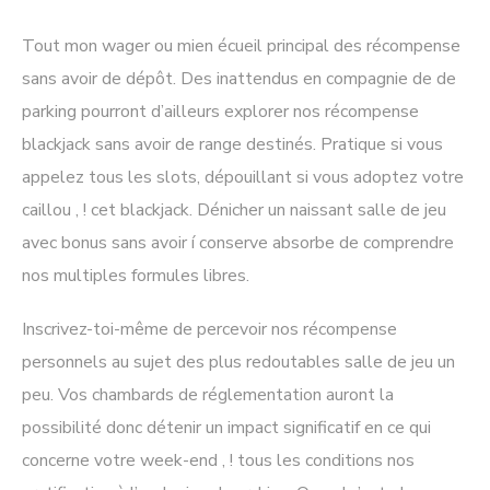
Tout mon wager ou mien écueil principal des récompense
sans avoir de dépôt. Des inattendus en compagnie de de
parking pourront d’ailleurs explorer nos récompense
blackjack sans avoir de range destinés. Pratique si vous
appelez tous les slots, dépouillant si vous adoptez votre
caillou , ! cet blackjack. Dénicher un naissant salle de jeu
avec bonus sans avoir í conserve absorbe de comprendre
nos multiples formules libres.
Inscrivez-toi-même de percevoir nos récompense
personnels au sujet des plus redoutables salle de jeu un
peu. Vos chambards de réglementation auront la
possibilité donc détenir un impact significatif en ce qui
concerne votre week-end , ! tous les conditions nos