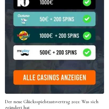
Der neue Glücksspielstaatsvertrag 2021: Was sich
geändert hat