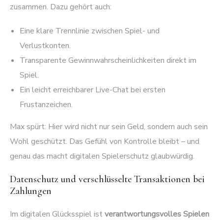
zusammen. Dazu gehört auch:
Eine klare Trennlinie zwischen Spiel- und
Verlustkonten.
Transparente Gewinnwahrscheinlichkeiten direkt im
Spiel.
Ein leicht erreichbarer Live-Chat bei ersten
Frustanzeichen.
Max spürt: Hier wird nicht nur sein Geld, sondern auch sein
Wohl geschützt. Das Gefühl von Kontrolle bleibt – und
genau das macht digitalen Spielerschutz glaubwürdig.
Datenschutz und verschlüsselte Transaktionen bei
Zahlungen
Im digitalen Glücksspiel ist
verantwortungsvolles Spielen