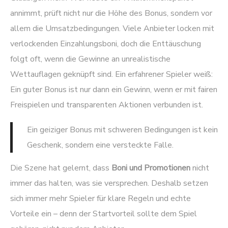
annimmt, prüft nicht nur die Höhe des Bonus, sondern vor
allem die Umsatzbedingungen. Viele Anbieter locken mit
verlockenden Einzahlungsboni, doch die Enttäuschung
folgt oft, wenn die Gewinne an unrealistische
Wettauflagen geknüpft sind. Ein erfahrener Spieler weiß:
Ein guter Bonus ist nur dann ein Gewinn, wenn er mit fairen
Freispielen und transparenten Aktionen verbunden ist.
Ein geiziger Bonus mit schweren Bedingungen ist kein
Geschenk, sondern eine versteckte Falle.
Die Szene hat gelernt, dass
Boni und Promotionen
nicht
immer das halten, was sie versprechen. Deshalb setzen
sich immer mehr Spieler für klare Regeln und echte
Vorteile ein – denn der Startvorteil sollte dem Spiel