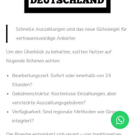
Schnelle Auszahlungen sind das neue Gütesiegel für
vertrauenswürdige Anbieter.
Um den Überblick zu behalten, sollten Nutzer auf
folgende Kriterien achten:
Bearbeitungszeit: Sofort oder innerhalb von 24
Stunden?
Gebührenstruktur: Kostenlose Einzahlungen, aber
versteckte Auszahlungsgebühren?
Verfügbarkeit: Sind regionale Methoden wie Giropay
integriert?
Die Branche entwickelt sich rasant – von traditionellen