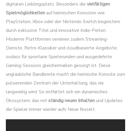
digitalen Lieblingsplatz. Besonders die
vielfältigen
Spielmöglichkeiten
auf heimischen Konsolen wie
PlayStation, Xbox oder der Nintendo Switch begeistern
durch exklusive Titel und innovative Indie-Perlen.
Moderne Plattformen vereinen zudem Streaming-
Dienste, Retro-Klassiker und cloudbasierte Angebote,
sodass für spontane Spielerunden und ausgedehnte
Gaming-Sessions gleichermaßen gesorgt ist. Diese
unglaubliche Bandbreite macht die heimische Konsole zum
pulsierenden Zentrum der Unterhaltung, das nie
langweilig wird. So entfaltet sich ein dynamisches
Ökosystem, das mit
ständig neuen Inhalten
und Updates
die Spieler immer wieder aufs Neue fesselt.