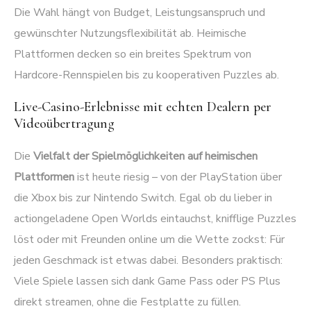
Die Wahl hängt von Budget, Leistungsanspruch und
gewünschter Nutzungsflexibilität ab. Heimische
Plattformen decken so ein breites Spektrum von
Hardcore-Rennspielen bis zu kooperativen Puzzles ab.
Live-Casino-Erlebnisse mit echten Dealern per
Videoübertragung
Die
Vielfalt der Spielmöglichkeiten auf heimischen
Plattformen
ist heute riesig – von der PlayStation über
die Xbox bis zur Nintendo Switch. Egal ob du lieber in
actiongeladene Open Worlds eintauchst, knifflige Puzzles
löst oder mit Freunden online um die Wette zockst: Für
jeden Geschmack ist etwas dabei. Besonders praktisch:
Viele Spiele lassen sich dank Game Pass oder PS Plus
direkt streamen, ohne die Festplatte zu füllen.