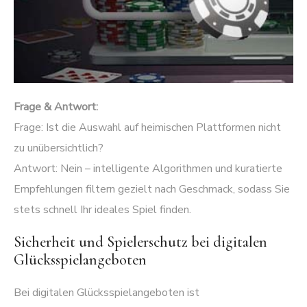
Frage & Antwort:
Frage: Ist die Auswahl auf heimischen Plattformen nicht
zu unübersichtlich?
Antwort: Nein – intelligente Algorithmen und kuratierte
Empfehlungen filtern gezielt nach Geschmack, sodass Sie
stets schnell Ihr ideales Spiel finden.
Sicherheit und Spielerschutz bei digitalen
Glücksspielangeboten
Bei digitalen Glücksspielangeboten ist