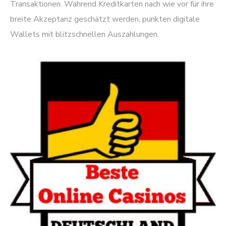
Transaktionen. Während Kreditkarten nach wie vor für ihre
breite Akzeptanz geschätzt werden, punkten digitale
Wallets mit blitzschnellen Auszahlungen.