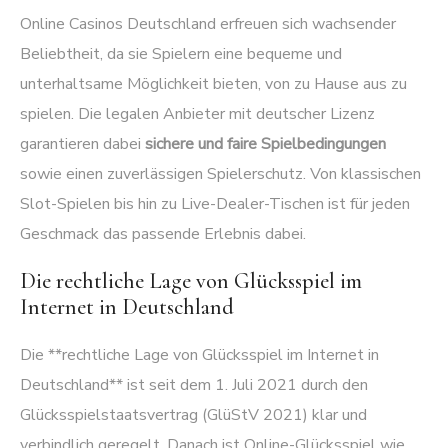
Online Casinos Deutschland erfreuen sich wachsender
Beliebtheit, da sie Spielern eine bequeme und
unterhaltsame Möglichkeit bieten, von zu Hause aus zu
spielen. Die legalen Anbieter mit deutscher Lizenz
garantieren dabei
sichere und faire Spielbedingungen
sowie einen zuverlässigen Spielerschutz. Von klassischen
Slot-Spielen bis hin zu Live-Dealer-Tischen ist für jeden
Geschmack das passende Erlebnis dabei.
Die rechtliche Lage von Glücksspiel im
Internet in Deutschland
Die **rechtliche Lage von Glücksspiel im Internet in
Deutschland** ist seit dem 1. Juli 2021 durch den
Glücksspielstaatsvertrag (GlüStV 2021) klar und
verbindlich geregelt. Danach ist Online-Glücksspiel wie