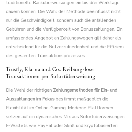
traditionelle Banküberweisungen ein bis drei Werktage
dauern können. Die Wahl der Methode beeinflusst nicht
nur die Geschwindigkeit, sondern auch die anfallenden
Gebühren und die Verfügbarkeit von Bonuszahlungen. Ein
umfassendes Angebot an Zahlungswegen gilt daher als
entscheidend für die Nutzerzufriedenheit und die Effizienz
des gesamten Transaktionsprozesses.
Trustly, Klarna und Co.: Reibungslose
Transaktionen per Sofortüberweisung
Die Wahl der richtigen
Zahlungsmethoden für Ein- und
Auszahlungen im Fokus
bestimmt maßgeblich die
Flexibilität im Online-Gaming. Moderne Plattformen
setzen auf ein dynamisches Mix aus Sofortüberweisungen,
E-Wallets wie PayPal oder Skrill und kryptobasierten