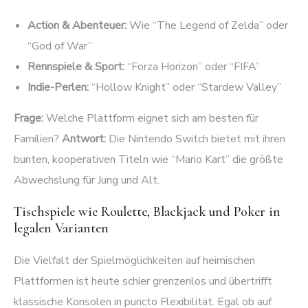
Action & Abenteuer:
Wie “The Legend of Zelda” oder
“God of War”
Rennspiele & Sport:
“Forza Horizon” oder “FIFA”
Indie-Perlen:
“Hollow Knight” oder “Stardew Valley”
Frage:
Welche Plattform eignet sich am besten für
Familien?
Antwort:
Die Nintendo Switch bietet mit ihren
bunten, kooperativen Titeln wie “Mario Kart” die größte
Abwechslung für Jung und Alt.
Tischspiele wie Roulette, Blackjack und Poker in
legalen Varianten
Die Vielfalt der Spielmöglichkeiten auf heimischen
Plattformen ist heute schier grenzenlos und übertrifft
klassische Konsolen in puncto Flexibilität. Egal ob auf