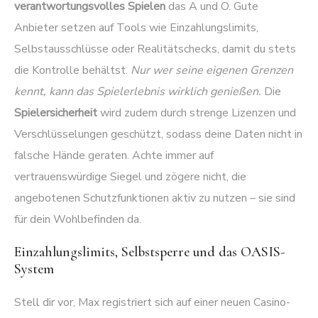
verantwortungsvolles Spielen
das A und O. Gute
Anbieter setzen auf Tools wie Einzahlungslimits,
Selbstausschlüsse oder Realitätschecks, damit du stets
die Kontrolle behältst.
Nur wer seine eigenen Grenzen
kennt, kann das Spielerlebnis wirklich genießen.
Die
Spielersicherheit
wird zudem durch strenge Lizenzen und
Verschlüsselungen geschützt, sodass deine Daten nicht in
falsche Hände geraten. Achte immer auf
vertrauenswürdige Siegel und zögere nicht, die
angebotenen Schutzfunktionen aktiv zu nutzen – sie sind
für dein Wohlbefinden da.
Einzahlungslimits, Selbstsperre und das OASIS-
System
Stell dir vor, Max registriert sich auf einer neuen Casino-