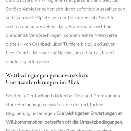
durchdachtes VIP-Programm mit persönlichem Service.
Seriöse Anbieter heben sich durch sofortige Auszahlungen
und lizenzierte Spiele von der Konkurrenz ab. Spieler
sollten darauf bestehen, dass Promotionen nicht nur
blendende Versprechungen, sondern echte Mehrwerte
bieten – von Cashback über Turniere bis zu exklusiven
Live-Events. Nur wer auf Nachhaltigkeit setzt, bleibt
langfristig erfolgreich.
Wettbedingungen genau verstehen:
Umsatzanforderungen im Blick
Spieler in Deutschland dürfen bei Boni und Promotionen
klare Bedingungen erwarten, die der rechtlichen
Regulierung unterliegen.
Die wichtigsten Erwartungen an
Willkommensboni betreffen oft die Umsatzbedingungen
.
Diese legen fest, wie oft der Bonusbetrag vor einer