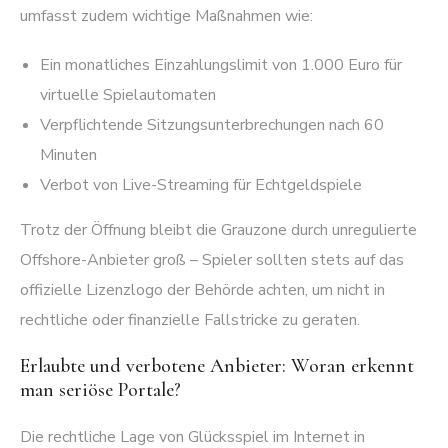
umfasst zudem wichtige Maßnahmen wie:
Ein monatliches Einzahlungslimit von 1.000 Euro für
virtuelle Spielautomaten
Verpflichtende Sitzungsunterbrechungen nach 60
Minuten
Verbot von Live-Streaming für Echtgeldspiele
Trotz der Öffnung bleibt die Grauzone durch unregulierte
Offshore-Anbieter groß – Spieler sollten stets auf das
offizielle Lizenzlogo der Behörde achten, um nicht in
rechtliche oder finanzielle Fallstricke zu geraten.
Erlaubte und verbotene Anbieter: Woran erkennt
man seriöse Portale?
Die rechtliche Lage von Glücksspiel im Internet in