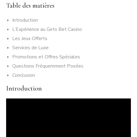
Table des matières
Introduction
L’Expérience au Gets Bet Casino
Les Jeux Offerts
Services de Luxe
Promotions et Offres Spéciales
Questions Fréquemment Posées
Conclusion
Introduction