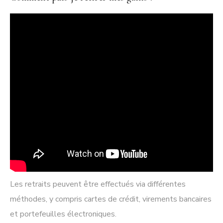
Les retraits peuvent être effectués via différentes
méthodes, y compris cartes de crédit, virements bancaires
et portefeuilles électroniques.