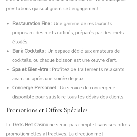
prestations qui soulignent cet engagement :
Restauration Fine :
Une gamme de restaurants
proposant des mets raffinés, préparés par des chefs
étoilés.
Bar à Cocktails :
Un espace dédié aux amateurs de
cocktails, où chaque boisson est une œuvre d’art.
Spa et Bien-être :
Profitez de traitements relaxants
avant ou après une soirée de jeux.
Concierge Personnel :
Un service de conciergerie
disponible pour satisfaire tous les désirs des clients.
Promotions et Offres Spéciales
Le
Gets Bet Casino
ne serait pas complet sans ses offres
promotionnelles attractives. La direction met