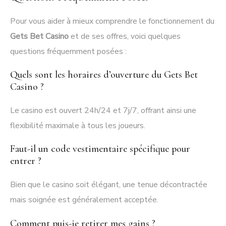
Pour vous aider à mieux comprendre le fonctionnement du
Gets Bet Casino
et de ses offres, voici quelques
questions fréquemment posées :
Quels sont les horaires d’ouverture du Gets Bet
Casino ?
Le casino est ouvert 24h/24 et 7j/7, offrant ainsi une
flexibilité maximale à tous les joueurs.
Faut-il un code vestimentaire spécifique pour
entrer ?
Bien que le casino soit élégant, une tenue décontractée
mais soignée est généralement acceptée.
Comment puis-je retirer mes gains ?