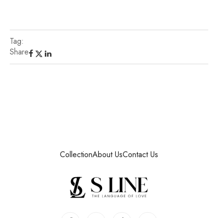
Tag:
Share
Collection
About Us
Contact Us