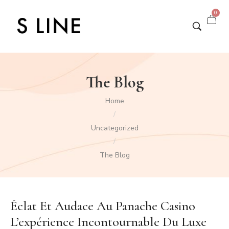
0
The Blog
Home
/
Uncategorized
/
The Blog
Éclat Et Audace Au Panache Casino
L’expérience Incontournable Du Luxe