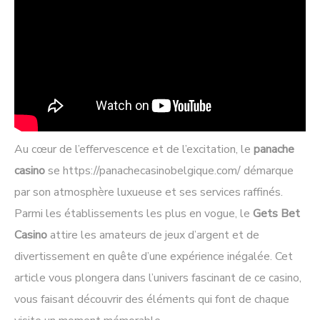
Au cœur de l’effervescence et de l’excitation, le
panache
casino
se
https://panachecasinobelgique.com/
démarque
par son atmosphère luxueuse et ses services raffinés.
Parmi les établissements les plus en vogue, le
Gets Bet
Casino
attire les amateurs de jeux d’argent et de
divertissement en quête d’une expérience inégalée. Cet
article vous plongera dans l’univers fascinant de ce casino,
vous faisant découvrir des éléments qui font de chaque