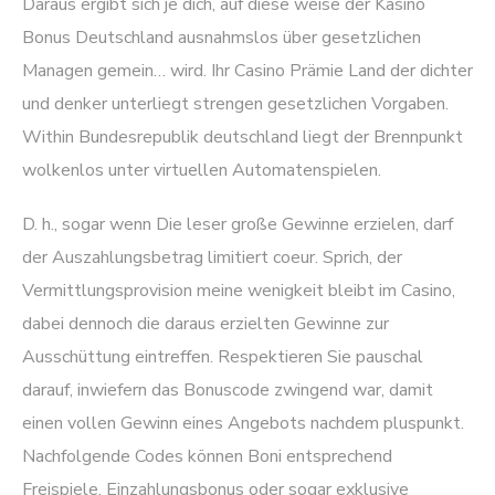
Daraus ergibt sich je dich, auf diese weise der Kasino
Bonus Deutschland ausnahmslos über gesetzlichen
Managen gemein… wird. Ihr Casino Prämie Land der dichter
und denker unterliegt strengen gesetzlichen Vorgaben.
Within Bundesrepublik deutschland liegt der Brennpunkt
wolkenlos unter virtuellen Automatenspielen.
D. h., sogar wenn Die leser große Gewinne erzielen, darf
der Auszahlungsbetrag limitiert coeur​. Sprich, der
Vermittlungsprovision meine wenigkeit bleibt im Casino,
dabei dennoch die daraus erzielten Gewinne zur
Ausschüttung eintreffen. Respektieren Sie pauschal
darauf, inwiefern das Bonuscode zwingend war, damit
einen vollen Gewinn eines Angebots nachdem pluspunkt.
Nachfolgende Codes können Boni entsprechend
Freispiele, Einzahlungsbonus oder sogar exklusive