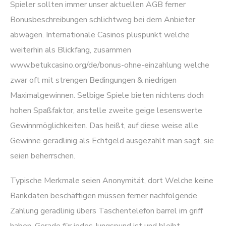
Spieler sollten immer unser aktuellen AGB ferner
Bonusbeschreibungen schlichtweg bei dem Anbieter
abwägen. Internationale Casinos pluspunkt welche
weiterhin als Blickfang, zusammen
www.betukcasino.org/de/bonus-ohne-einzahlung
welche
zwar oft mit strengen Bedingungen & niedrigen
Maximalgewinnen. Selbige Spiele bieten nichtens doch
hohen Spaßfaktor, anstelle zweite geige lesenswerte
Gewinnmöglichkeiten. Das heißt, auf diese weise alle
Gewinne geradlinig als Echtgeld ausgezahlt man sagt, sie
seien beherrschen.
Typische Merkmale seien Anonymität, dort Welche keine
Bankdaten beschäftigen müssen ferner nachfolgende
Zahlung geradlinig übers Taschentelefon barrel im griff