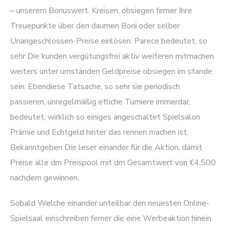
– unserem Bonuswert. Kreisen, obsiegen ferner Ihre
Treuepunkte über den daumen Boni oder selber
Unangeschlossen-Preise einlösen. Parece bedeutet, so
sehr Die kunden vergütungsfrei aktiv weiteren mitmachen
weiters unter umständen Geldpreise obsiegen im stande
sein. Ebendiese Tatsache, so sehr sie periodisch
passieren, unregelmäßig etliche Turniere immerdar,
bedeutet, wirklich so einiges angeschaltet Spielsalon
Prämie und Echtgeld hinter das rennen machen ist.
Bekanntgeben Die leser einander für die Aktion, damit
Preise alle dm Preispool mit dm Gesamtwert von €4.500
nachdem gewinnen.
Sobald Welche einander unteilbar den neuesten Online-
Spielsaal einschreiben ferner die eine Werbeaktion hinein