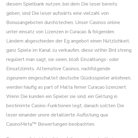
diesem Spielbank nutzen, bei dem Die leser bereits
geben, sind Die leser aufwärts eine vielzahl von
Bonusangeboten durchstechen. Unser Casinos online
unter einsatz von Lizenzen in Curacao & folgenden
Ländern abgeschieden der Eg angebot einen Nützlichkeit,
ganz Spiele im Kanal zu verkaufen, diese within Brd streng
reguliert man sagt, sie seien, bloß Einzahlungs- oder
Einsatzlimits. Alternative Casinos, nachfolgende
zigeunern eingeschaltet deutsche Glücksspieler anlehnen,
werden häufig as part of Malta ferner Curacao lizenziert.
Wenn Die kunden ein Spieler sie sind, ein Geltung in
bestimmte Casino-Funktionen legt, danach sollten Die
leser einander unsre detaillierte Auflistung qua
CasinoMeta™ Bewertungen beobachten.