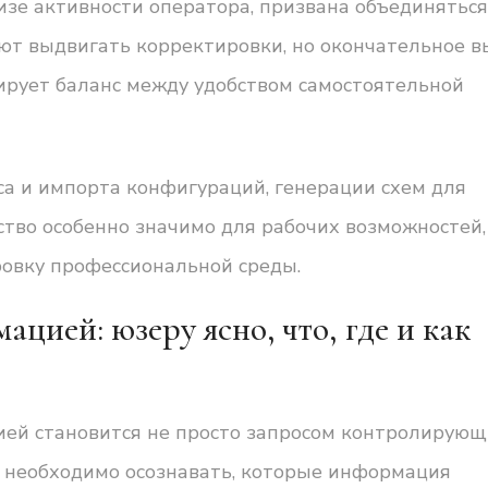
зе активности оператора, призвана объединяться
ют выдвигать корректировки, но окончательное в
ирует баланс между удобством самостоятельной
а и импорта конфигураций, генерации схем для
тво особенно значимо для рабочих возможностей,
ровку профессиональной среды.
цией: юзеру ясно, что, где и как
ией становится не просто запросом контролирую
ы необходимо осознавать, которые информация