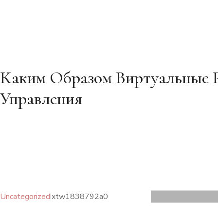
Каким Образом Виртуальные 
Управления
Uncategorized
xtw1838792a0