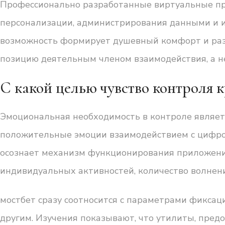
Профессионально разработанные виртуальные пр
персонализации, администрирования данными и 
возможность формирует душевный комфорт и разви
позицию деятельным членом взаимодействия, а н
С какой целью чувство контроля к
Эмоциональная необходимость в контроле являетс
положительные эмоции взаимодействием с цифров
осознает механизм функционирования приложени
индивидуальных активностей, количество волнения
мостбет сразу соотносится с параметрами фиксац
другим. Изучения показывают, что утилиты, пре