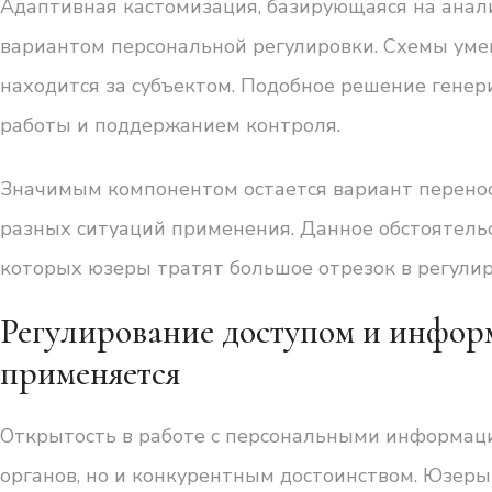
Адаптивная кастомизация, базирующаяся на анали
вариантом персональной регулировки. Схемы уме
находится за субъектом. Подобное решение генер
работы и поддержанием контроля.
Значимым компонентом остается вариант перенос
разных ситуаций применения. Данное обстоятельс
которых юзеры тратят большое отрезок в регули
Регулирование доступом и информа
применяется
Открытость в работе с персональными информац
органов, но и конкурентным достоинством. Юзер