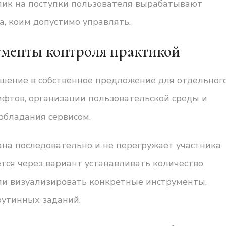
лик на поступки пользователя вырабатывают
, коим допустимо управлять.
ументы контроля практикой
шение в собственное предложение для отдельног
ифтов, организации пользовательской среды и
обладания сервисом.
на последовательно и не перегружает участника
тся через вариант устанавливать количество
или визуализировать конкретные инструменты,
рутинных заданий.