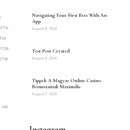
Navigating Your First Bets With An
й
App
сть
August 8, 2026
нты
ются
Test Post Created
сти
August 8, 2026
Tippek A Magyar Online Casino
Bónuszainak Maximális
August 7, 2026
 не
Instagram