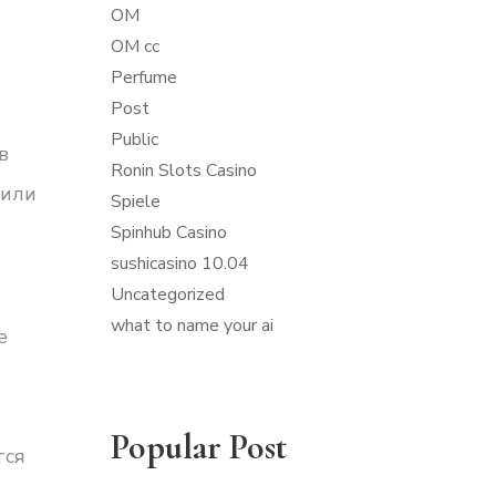
OM
OM cc
Perfume
Post
Public
в
Ronin Slots Casino
 или
Spiele
Spinhub Casino
sushicasino 10.04
Uncategorized
what to name your ai
е
Popular Post
тся