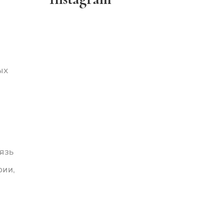
ых
язь
рии,