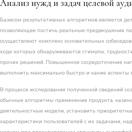
Анализ нужд и задач целевой ауд
Базисом результативных алгоритмов является де
позволяющее постичь реальные предвкушения люд
осуществляют комплекс основательных собеседова
ходе которых обнаруживаются стимулы, трудности
прочих решений. Повышенное сосредоточение нап
выполнить максимально быстро и какие аспекты
В процессе исследования полученной сведений с
обычные алгоритмы применения продукта. казино
деятельностные модели, установить приоритетны
характеристики пользователей с их задачами, на