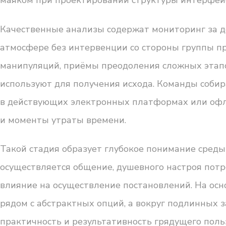
маяком при проектировании структуры интерфейс
Качественные анализы содержат мониторинг за 
атмосфере без интервенции со стороны группы п
манипуляций, приёмы преодоления сложных этап
используют для получения исхода. Команды соби
в действующих электронных платформах или офл
и моменты утраты времени.
Такой стадия образует глубокое понимание среды
осуществляется общение, душевного настроя пот
влияние на осуществление постановлений. На ос
рядом с абстрактных опций, а вокруг подлинных 
практичность и результативность грядущего поль