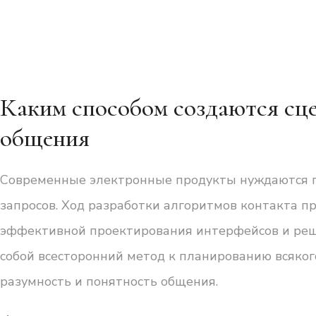
Каким способом создаются сц
общения
Современные электронные продукты нуждаются гл
запросов. Ход разработки алгоритмов контакта 
эффективной проектирования интерфейсов и ре
собой всесторонний метод к планированию всяког
разумность и понятность общения.