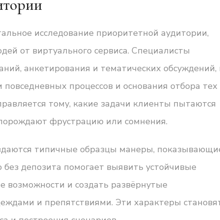
итории
тальное исследование приоритетной аудитории,
ей от виртуального сервиса. Специалисты
ний, анкетирования и тематических обсуждений, 
 повседневных процессов и основания отбора тех
равляется тому, какие задачи клиенты пытаются
 порождают фрустрацию или сомнения.
оздаются типичные образцы манеры, показывающи
 без депозита помогает выявить устойчивые
е возможности и создать развёрнутые
деждами и препятствиями. Эти характеры становя