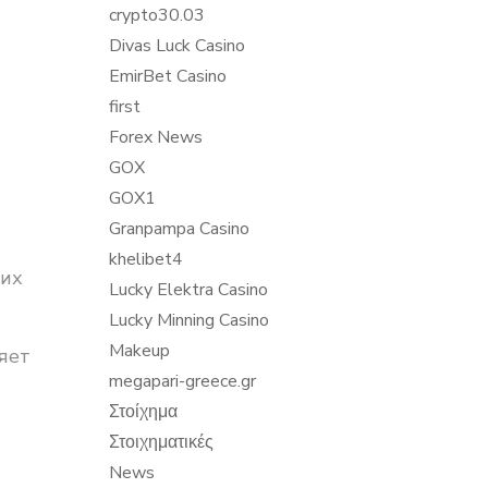
crypto30.03
Divas Luck Casino
EmirBet Casino
first
Forex News
GOX
GOX1
Granpampa Casino
khelibet4
 их
Lucky Elektra Casino
Lucky Minning Casino
Makeup
яет
megapari-greece.gr
Στοίχημα
Στοιχηματικές
News