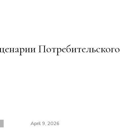
ценарии Потребительского
April 9, 2026