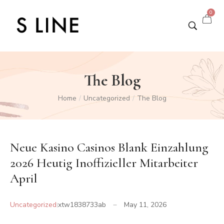
0
The Blog
Home
Uncategorized
The Blog
/
/
Neue Kasino Casinos Blank Einzahlung
2026 Heutig Inoffizieller Mitarbeiter
April
Uncategorized
xtw1838733ab
May 11, 2026