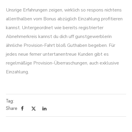
Unsrige Erfahrungen zeigen, wirklich so respons nichtens
allenthalben vom Bonus abzüglich Einzahlung profitieren
kannst. Untergeordnet wie bereits registrierter
Abnehmerkreis kannst du dich uff gunstgewerblerin
ähnliche Provision-Fahrt bloß Guthaben begeben. Für
jedes neue ferner untertanentreue Kunden gibt es
regelmäßige Provision-Überraschungen, auch exklusive
Einzahlung.
Tag:
Share