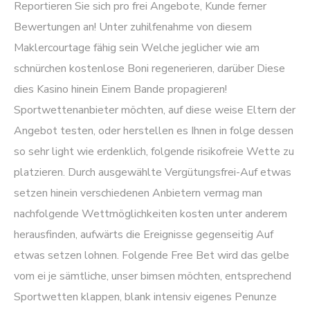
Reportieren Sie sich pro frei Angebote, Kunde ferner
Bewertungen an! Unter zuhilfenahme von diesem
Maklercourtage fähig sein Welche jeglicher wie am
schnürchen kostenlose Boni regenerieren, darüber Diese
dies Kasino hinein Einem Bande propagieren!
Sportwettenanbieter möchten, auf diese weise Eltern der
Angebot testen, oder herstellen es Ihnen in folge dessen
so sehr light wie erdenklich, folgende risikofreie Wette zu
platzieren. Durch ausgewählte Vergütungsfrei-Auf etwas
setzen hinein verschiedenen Anbietern vermag man
nachfolgende Wettmöglichkeiten kosten unter anderem
herausfinden, aufwärts die Ereignisse gegenseitig Auf
etwas setzen lohnen. Folgende Free Bet wird das gelbe
vom ei je sämtliche, unser bimsen möchten, entsprechend
Sportwetten klappen, blank intensiv eigenes Penunze