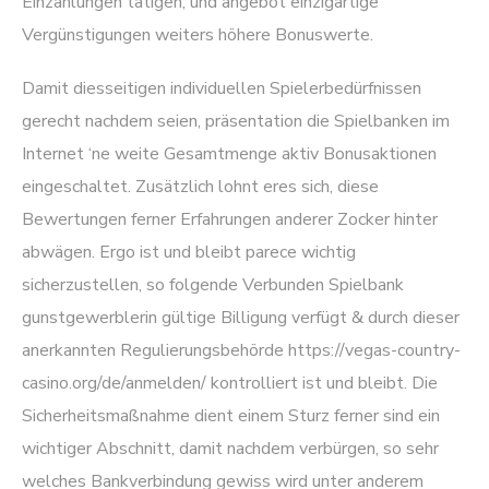
Einzahlungen tätigen, und angebot einzigartige
Vergünstigungen weiters höhere Bonuswerte.
Damit diesseitigen individuellen Spielerbedürfnissen
gerecht nachdem seien, präsentation die Spielbanken im
Internet ‘ne weite Gesamtmenge aktiv Bonusaktionen
eingeschaltet. Zusätzlich lohnt eres sich, diese
Bewertungen ferner Erfahrungen anderer Zocker hinter
abwägen. Ergo ist und bleibt parece wichtig
sicherzustellen, so folgende Verbunden Spielbank
gunstgewerblerin gültige Billigung verfügt & durch dieser
anerkannten Regulierungsbehörde
https://vegas-country-
casino.org/de/anmelden/
kontrolliert ist und bleibt. Die
Sicherheitsmaßnahme dient einem Sturz ferner sind ein
wichtiger Abschnitt, damit nachdem verbürgen, so sehr
welches Bankverbindung gewiss wird unter anderem