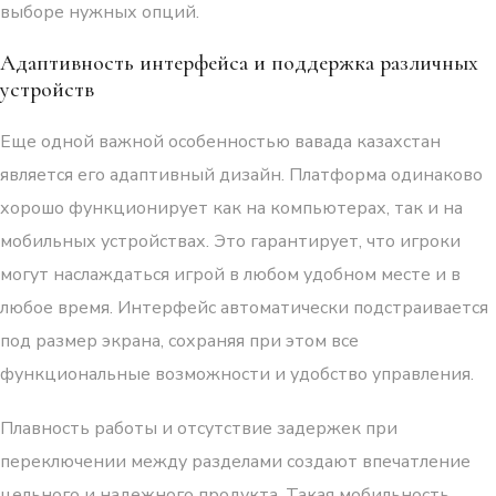
выборе нужных опций.
Адаптивность интерфейса и поддержка различных
устройств
Еще одной важной особенностью вавада казахстан
является его адаптивный дизайн. Платформа одинаково
хорошо функционирует как на компьютерах, так и на
мобильных устройствах. Это гарантирует, что игроки
могут наслаждаться игрой в любом удобном месте и в
любое время. Интерфейс автоматически подстраивается
под размер экрана, сохраняя при этом все
функциональные возможности и удобство управления.
Плавность работы и отсутствие задержек при
переключении между разделами создают впечатление
цельного и надежного продукта. Такая мобильность