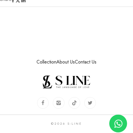
Collection
About Us
Contact Us
©
2026
S-LINE