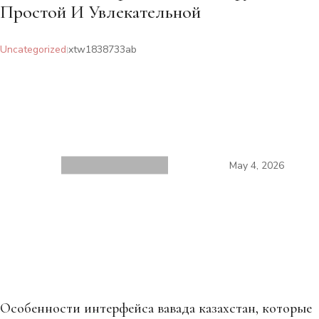
Простой И Увлекательной
Uncategorized
xtw1838733ab
May 4, 2026
Особенности интерфейса вавада казахстан, которые