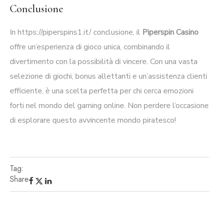
Conclusione
In
https://piperspins1.it/
conclusione, il
Piperspin Casino
offre un’esperienza di gioco unica, combinando il
divertimento con la possibilità di vincere. Con una vasta
selezione di giochi, bonus allettanti e un’assistenza clienti
efficiente, è una scelta perfetta per chi cerca emozioni
forti nel mondo del gaming online. Non perdere l’occasione
di esplorare questo avvincente mondo piratesco!
Tag:
Share