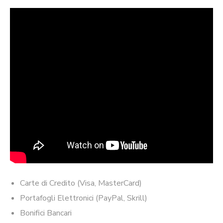
Carte di Credito (Visa, MasterCard)
Portafogli Elettronici (PayPal, Skrill)
Bonifici Bancari