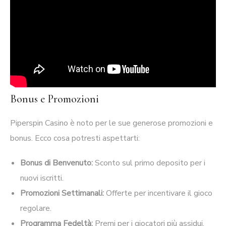
Bonus e Promozioni
Piperspin Casino è noto per le sue generose promozioni e
bonus. Ecco cosa potresti aspettarti:
Bonus di Benvenuto:
Sconto sul primo deposito per i
nuovi iscritti.
Promozioni Settimanali:
Offerte per incentivare il gioco
regolare.
Programma Fedeltà:
Premi per i giocatori più assidui.