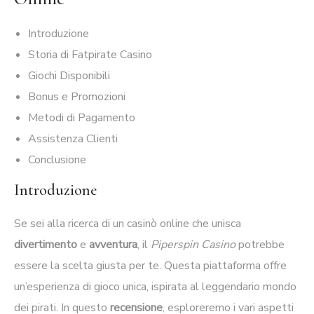
Introduzione
Storia di Fatpirate Casino
Giochi Disponibili
Bonus e Promozioni
Metodi di Pagamento
Assistenza Clienti
Conclusione
Introduzione
Se sei alla ricerca di un casinò online che unisca
divertimento
e
avventura
, il
Piperspin Casino
potrebbe
essere la scelta giusta per te. Questa piattaforma offre
un’esperienza di gioco unica, ispirata al leggendario mondo
dei pirati. In questo
recensione
, esploreremo i vari aspetti