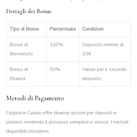
Dettagli dei Bonus
Tipo di Bonus
Percentuale
Condizioni
Bonus di
100%
Deposito minimo di
Benvenuto
20€
Bonus di
50%
Valido per il secondo
Ricarica
deposito
Metodi di Pagamento
Fatpirate Casino offre diverse opzioni per depositi e
prelievi, rendendo il processo semplice e veloce. I metodi
disponibili includono: