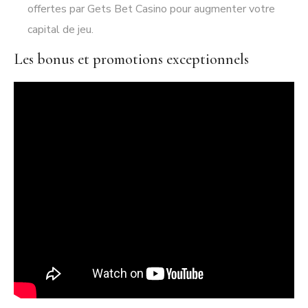
offertes par Gets Bet Casino pour augmenter votre
capital de jeu.
Les bonus et promotions exceptionnels