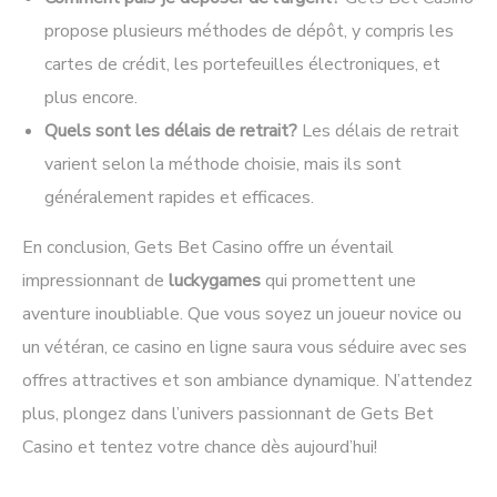
propose plusieurs méthodes de dépôt, y compris les
cartes de crédit, les portefeuilles électroniques, et
plus encore.
Quels sont les délais de retrait?
Les délais de retrait
varient selon la méthode choisie, mais ils sont
généralement rapides et efficaces.
En conclusion, Gets Bet Casino offre un éventail
impressionnant de
luckygames
qui promettent une
aventure inoubliable. Que vous soyez un joueur novice ou
un vétéran, ce casino en ligne saura vous séduire avec ses
offres attractives et son ambiance dynamique. N’attendez
plus, plongez dans l’univers passionnant de Gets Bet
Casino et tentez votre chance dès aujourd’hui!