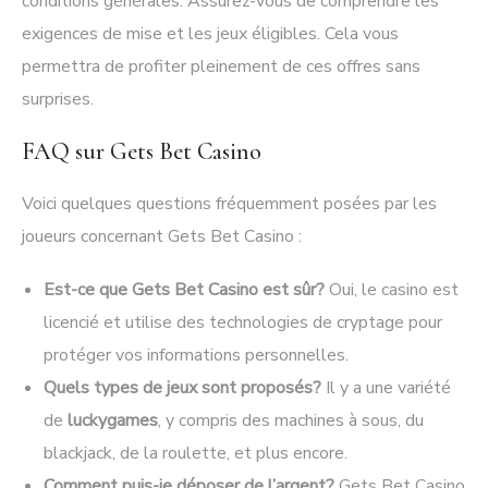
conditions générales. Assurez-vous de comprendre les
exigences de mise et les jeux éligibles. Cela vous
permettra de profiter pleinement de ces offres sans
surprises.
FAQ sur Gets Bet Casino
Voici quelques questions fréquemment posées par les
joueurs concernant Gets Bet Casino :
Est-ce que Gets Bet Casino est sûr?
Oui, le casino est
licencié et utilise des technologies de cryptage pour
protéger vos informations personnelles.
Quels types de jeux sont proposés?
Il y a une variété
de
luckygames
, y compris des machines à sous, du
blackjack, de la roulette, et plus encore.
Comment puis-je déposer de l’argent?
Gets Bet Casino