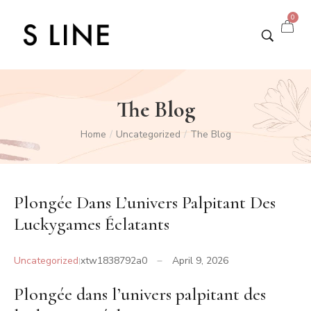
0
The Blog
Home
Uncategorized
The Blog
/
/
Plongée Dans L’univers Palpitant Des
Luckygames Éclatants
Uncategorized
xtw1838792a0
April 9, 2026
Plongée dans l’univers palpitant des