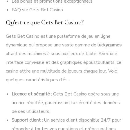
Les bonus et promotions exceptionnels
FAQ sur Gets Bet Casino
Qu’est-ce que Gets Bet Casino?
Gets Bet Casino est une plateforme de jeu en ligne
dynamique qui propose une vaste gamme de
luckygames
allant des machines à sous aux jeux de table. Avec une
interface conviviale et des graphiques époustouflants, ce
casino attire une multitude de joueurs chaque jour. Voici
quelques caractéristiques clés :
Licence et sécurité :
Gets Bet Casino opère sous une
licence réputée, garantissant la sécurité des données
de ses utilisateurs.
Support client :
Un service client disponible 24/7 pour
répondre à toutes vos questions et préoccupations.