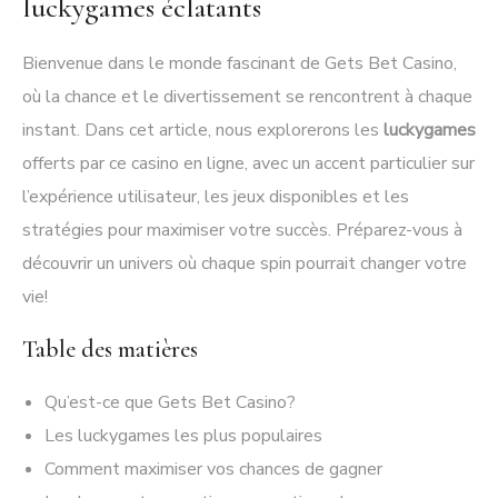
luckygames éclatants
Bienvenue dans le monde fascinant de Gets Bet Casino,
où la chance et le divertissement se rencontrent à chaque
instant. Dans cet article, nous explorerons les
luckygames
offerts par ce casino en ligne, avec un accent particulier sur
l’expérience utilisateur, les jeux disponibles et les
stratégies pour maximiser votre succès. Préparez-vous à
découvrir un univers où chaque spin pourrait changer votre
vie!
Table des matières
Qu’est-ce que Gets Bet Casino?
Les luckygames les plus populaires
Comment maximiser vos chances de gagner