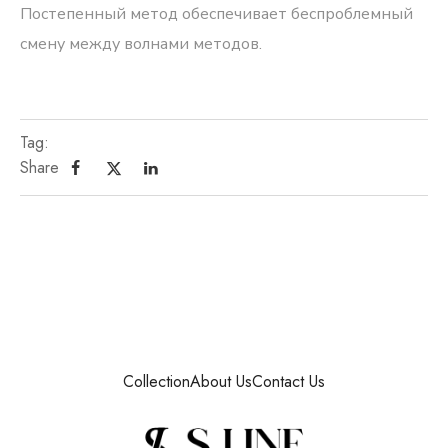
Постепенный метод обеспечивает беспроблемный
смену между волнами методов.
Tag:
Share
Collection
About Us
Contact Us