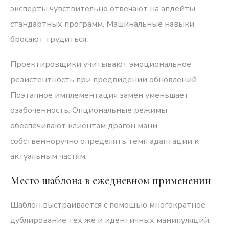
эксперты чувствительно отвечают на апдейты
стандартных программ. Машинальные навыки
бросают трудиться.
Проектировщики учитывают эмоциональное
резистентность при предвидении обновлений.
Поэтапное имплементация замен уменьшает
озабоченность. Опциональные режимы
обеспечивают клиентам драгон мани
собственноручно определять темп адаптации к
актуальным частям.
Место шаблона в ежедневном применении
Шаблон выстраивается с помощью многократное
дублирование тех же и идентичных манипуляций.