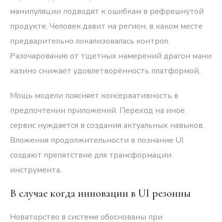
манипуляции подводят к ошибкам в рефрешнутой
продукте. Человек давит на регион, в каком месте
предварительно локализовалась контрол.
Разочарование от тщетных намерений драгон мани
казино снижает удовлетворённость платформой.
Мощь модели поясняет консервативность в
предпочтении приложений. Переход на иное
сервис нуждается в создания актуальных навыков.
Вложения продолжительности в познание UI
создают препятствие для трансформации
инструмента.
В случае когда инновации в UI резонны
Новаторство в системе обоснованы при