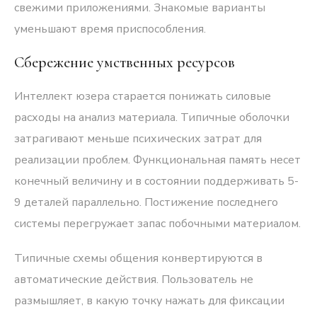
свежими приложениями. Знакомые варианты
уменьшают время приспособления.
Сбережение умственных ресурсов
Интеллект юзера старается понижать силовые
расходы на анализ материала. Типичные оболочки
затрагивают меньше психических затрат для
реализации проблем. Функциональная память несет
конечный величину и в состоянии поддерживать 5-
9 деталей параллельно. Постижение последнего
системы перегружает запас побочными материалом.
Типичные схемы общения конвертируются в
автоматические действия. Пользователь не
размышляет, в какую точку нажать для фиксации