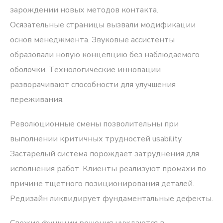
зарождении новых методов контакта.
Осязательные страницы вызвали модификации
основ менеджмента. Звуковые ассистенты
образовали новую концепцию без наблюдаемого
оболочки. Технологические инновации
разворачивают способности для улучшения
переживания.
Революционные смены позволительны при
выполнении критичных трудностей usability.
Застарелый система порождает затруднения для
исполнения работ. Клиенты реализуют промахи по
причине тщетного позиционирования деталей.
Редизайн ликвидирует фундаментальные дефекты.