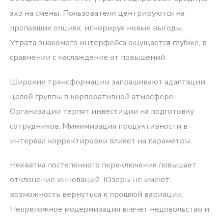
эхо на смены. Пользователи центрируются на
пропавших опциях, игнорируя новые выгоды.
Утрата знакомого интерфейса ощущается глубже, в
сравнении с наслаждение от повышений.
Широкие трансформации запрашивают адаптации
целой группы в корпоративной атмосфере.
Организации терпят инвестиции на подготовку
сотрудников. Минимизация продуктивности в
интервал корректировки влияет на параметры.
Нехватка постепенного переключения повышает
отклонение инноваций. Юзеры не имеют
возможность вернуться к прошлой вариации.
Непреложное модернизация влечет недовольство и