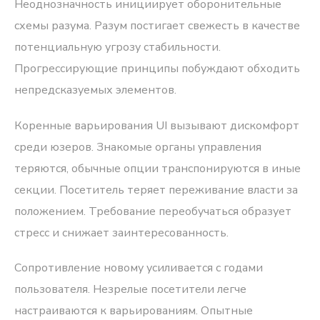
Неоднозначность инициирует оборонительные
схемы разума. Разум постигает свежесть в качестве
потенциальную угрозу стабильности.
Прогрессирующие принципы побуждают обходить
непредсказуемых элементов.
Коренные варьирования UI вызывают дискомфорт
среди юзеров. Знакомые органы управления
теряются, обычные опции транспонируются в иные
секции. Посетитель теряет переживание власти за
положением. Требование переобучаться образует
стресс и снижает заинтересованность.
Сопротивление новому усиливается с годами
пользователя. Незрелые посетители легче
настраиваются к варьированиям. Опытные