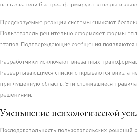
пользователи быстрее формируют выводы в знако
Предсказуемые реакции системы снижают беспоко
Пользователь решительно оформляет формы опла
этапов. Подтверждающие сообщения появляются в
Разработчики исключают внезапных трансформац
Развёртывающиеся списки открываются вниз, а н
приглушённую область. Эти сложившиеся правила
решениями.
Уменьшение психологической уси
Последовательность пользовательских решений 