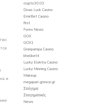
crypto30.03
Divas Luck Casino
EmirBet Casino
first
Forex News
GOX
тво
GOX1
тся
Granpampa Casino
khelibet4
Lucky Elektra Casino
Lucky Minning Casino
ы
Makeup
ка и
megapari-greece.gr
Στοίχημα
Στοιχηματικές
жие
News