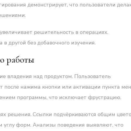
стирования демонстрирует, что пользователи дела
ешениями.
увеличивает решительность в операциях.
 в другой без добавочного изучения.
го работы
е владения над продуктом. Пользователь
ёт после нажима кнопки или активации пункта мен
ением программы, что исключает фрустрацию.
тях решения. Ссылки подчёркиваются общим цвето
 углу форм. Анализы поведения выявляют, что