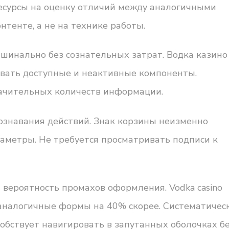
ресурсы на оценку отличий между аналогичными
тенте, а не на технике работы.
инально без сознательных затрат. Водка казино
вать доступные и неактивные компоненты.
начительных количеств информации.
ознавания действий. Знак корзины неизменно
раметры. Не требуется просматривать подписи к
ероятность промахов оформления. Vodka casino
аналогичные формы на 40% скорее. Систематичес
обствует навигировать в запутанных оболочках б