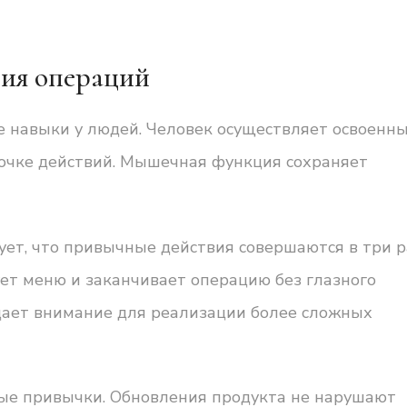
ция операций
 навыки у людей. Человек осуществляет освоенн
очке действий. Мышечная функция сохраняет
ует, что привычные действия совершаются в три р
ет меню и заканчивает операцию без глазного
дает внимание для реализации более сложных
ые привычки. Обновления продукта не нарушают