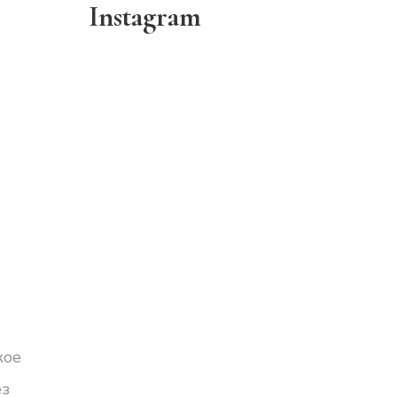
Instagram
кое
ез