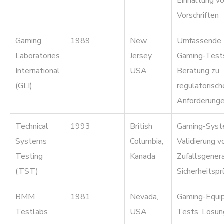
Einhaltung v
Vorschriften
Gaming
1989
New
Umfassende
Laboratories
Jersey,
Gaming-Test
International
USA
Beratung zu
(GLI)
regulatorisch
Anforderung
Technical
1993
British
Gaming-Syst
Systems
Columbia,
Validierung v
Testing
Kanada
Zufallsgener
(TST)
Sicherheitsp
BMM
1981
Nevada,
Gaming-Equi
Testlabs
USA
Tests, Lösun