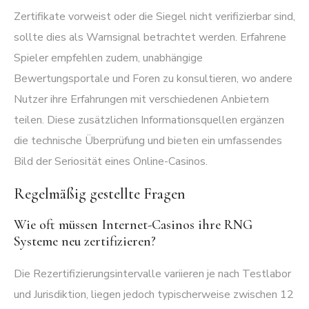
Zertifikate vorweist oder die Siegel nicht verifizierbar sind,
sollte dies als Warnsignal betrachtet werden. Erfahrene
Spieler empfehlen zudem, unabhängige
Bewertungsportale und Foren zu konsultieren, wo andere
Nutzer ihre Erfahrungen mit verschiedenen Anbietern
teilen. Diese zusätzlichen Informationsquellen ergänzen
die technische Überprüfung und bieten ein umfassendes
Bild der Seriosität eines Online-Casinos.
Regelmäßig gestellte Fragen
Wie oft müssen Internet-Casinos ihre RNG
Systeme neu zertifizieren?
Die Rezertifizierungsintervalle variieren je nach Testlabor
und Jurisdiktion, liegen jedoch typischerweise zwischen 12