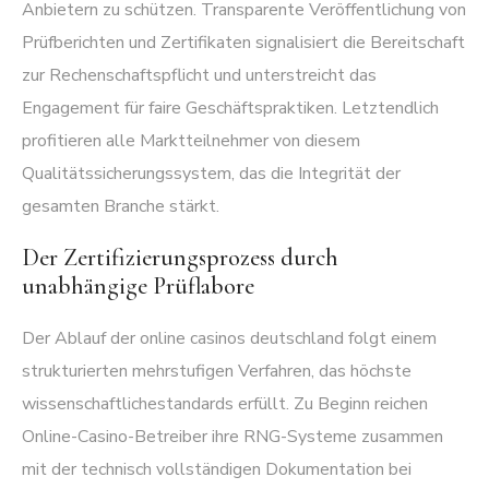
Anbietern zu schützen. Transparente Veröffentlichung von
Prüfberichten und Zertifikaten signalisiert die Bereitschaft
zur Rechenschaftspflicht und unterstreicht das
Engagement für faire Geschäftspraktiken. Letztendlich
profitieren alle Marktteilnehmer von diesem
Qualitätssicherungssystem, das die Integrität der
gesamten Branche stärkt.
Der Zertifizierungsprozess durch
unabhängige Prüflabore
Der Ablauf der online casinos deutschland folgt einem
strukturierten mehrstufigen Verfahren, das höchste
wissenschaftlichestandards erfüllt. Zu Beginn reichen
Online-Casino-Betreiber ihre RNG-Systeme zusammen
mit der technisch vollständigen Dokumentation bei