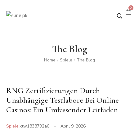
0
The Blog
Home
Spiele
The Blog
/
/
RNG Zertifizierungen Durch
Unabhängige Testlabore Bei Online
Casinos: Ein Umfassender Leitfaden
Spiele
xtw1838792a0
April 9, 2026