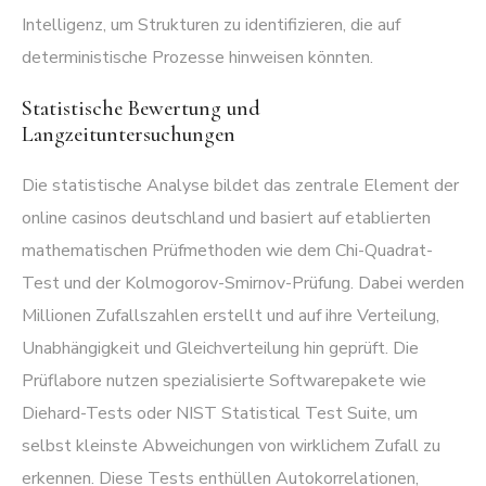
Intelligenz, um Strukturen zu identifizieren, die auf
deterministische Prozesse hinweisen könnten.
Statistische Bewertung und
Langzeituntersuchungen
Die statistische Analyse bildet das zentrale Element der
online casinos deutschland und basiert auf etablierten
mathematischen Prüfmethoden wie dem Chi-Quadrat-
Test und der Kolmogorov-Smirnov-Prüfung. Dabei werden
Millionen Zufallszahlen erstellt und auf ihre Verteilung,
Unabhängigkeit und Gleichverteilung hin geprüft. Die
Prüflabore nutzen spezialisierte Softwarepakete wie
Diehard-Tests oder NIST Statistical Test Suite, um
selbst kleinste Abweichungen von wirklichem Zufall zu
erkennen. Diese Tests enthüllen Autokorrelationen,