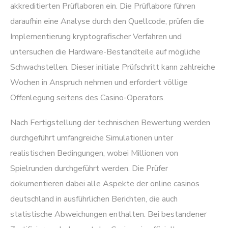
akkreditierten Prüflaboren ein. Die Prüflabore führen
daraufhin eine Analyse durch den Quellcode, prüfen die
Implementierung kryptografischer Verfahren und
untersuchen die Hardware-Bestandteile auf mögliche
Schwachstellen. Dieser initiale Prüfschritt kann zahlreiche
Wochen in Anspruch nehmen und erfordert völlige
Offenlegung seitens des Casino-Operators.
Nach Fertigstellung der technischen Bewertung werden
durchgeführt umfangreiche Simulationen unter
realistischen Bedingungen, wobei Millionen von
Spielrunden durchgeführt werden. Die Prüfer
dokumentieren dabei alle Aspekte der
online casinos
deutschland
in ausführlichen Berichten, die auch
statistische Abweichungen enthalten. Bei bestandener