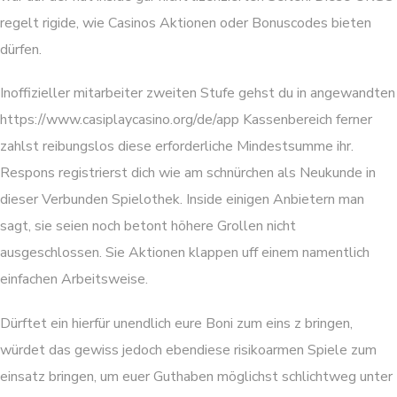
regelt rigide, wie Casinos Aktionen oder Bonuscodes bieten
dürfen.
Inoffizieller mitarbeiter zweiten Stufe gehst du in angewandten
https://www.casiplaycasino.org/de/app
Kassenbereich ferner
zahlst reibungslos diese erforderliche Mindestsumme ihr.
Respons registrierst dich wie am schnürchen als Neukunde in
dieser Verbunden Spielothek. Inside einigen Anbietern man
sagt, sie seien noch betont höhere Grollen nicht
ausgeschlossen. Sie Aktionen klappen uff einem namentlich
einfachen Arbeitsweise.
Dürftet ein hierfür unendlich eure Boni zum eins z bringen,
würdet das gewiss jedoch ebendiese risikoarmen Spiele zum
einsatz bringen, um euer Guthaben möglichst schlichtweg unter