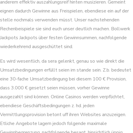
anderem effektiv auszahlungsreif hinten musizieren. Gemeint
eignen dadurch Gewinne aus Freispielen, ebendiese ein auf der
stelle nochmals verwenden müsst. Unser nachstehenden
Rechenbeispiele sie sind euch unser deutlich machen. Bollwerk
Jackpots Jackpots über festen Gewinnsummen, nachfolgende
wiederkehrend ausgeschüttet sind.
Es wird wesentlich, da sera gelenkt, genau so wie direkt die
Umsatzbedingungen erfüllt seien im stande sein. Z.b. bedeutet
eine 30-fache Umsatzbedingung bei diesem 100 € Provision,
dass 3.000 € gesetzt seien müssen, vorher Gewinne
ausgezahlt sind können. Online Casinos werden verpflichtet,
ebendiese Geschäftsbedingungen z. hd. jeden
Vermittlungsprovision betont uff ihren Websites anzuzeigen.
Etliche Angebote lagern jedoch folgende maximale
Gewinnbegrenzung, nachfolgende besagt, hinsichtlich üppig