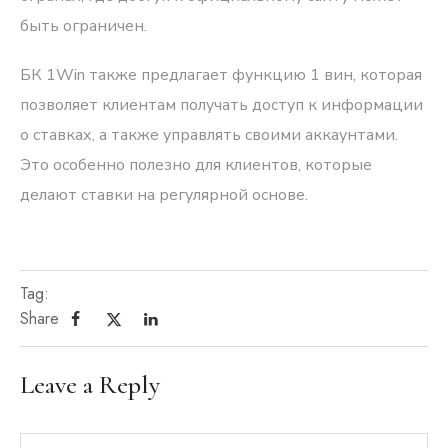
быть ограничен.
БК 1Win также предлагает функцию 1 вин, которая
позволяет клиентам получать доступ к информации
о ставках, а также управлять своими аккаунтами.
Это особенно полезно для клиентов, которые
делают ставки на регулярной основе.
Tag:
Share
Leave a Reply