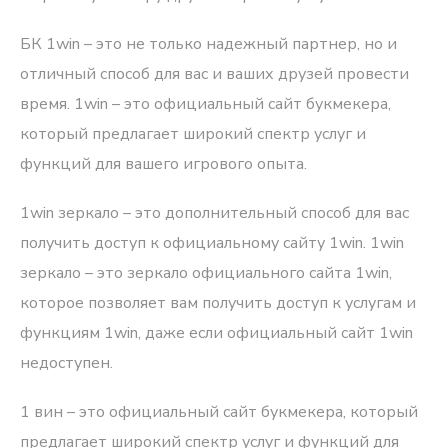
БК 1win – это не только надежный партнер, но и
отличный способ для вас и ваших друзей провести
время. 1win – это официальный сайт букмекера,
который предлагает широкий спектр услуг и
функций для вашего игрового опыта.
1win зеркало – это дополнительный способ для вас
получить доступ к официальному сайту 1win. 1win
зеркало – это зеркало официального сайта 1win,
которое позволяет вам получить доступ к услугам и
функциям 1win, даже если официальный сайт 1win
недоступен.
1 вин – это официальный сайт букмекера, который
предлагает широкий спектр услуг и функций для