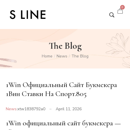
0
The Blog
Home
News
The Blog
/
/
1Win Официальный Сайт Букмекера
1Вин Ставки На Спорт.805
News
xtw1838792a0
April 11, 2026
1Win официальный сайт букмекера —