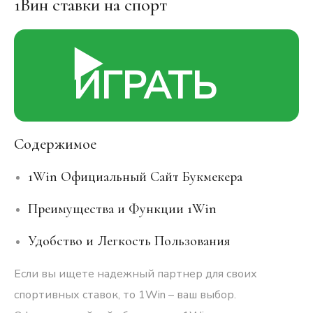
1Вин ставки на спорт
▶️
ИГРАТЬ
Содержимое
1Win Официальный Сайт Букмекера
Преимущества и Функции 1Win
Удобство и Легкость Пользования
Если вы ищете надежный партнер для своих
спортивных ставок, то 1Win – ваш выбор.