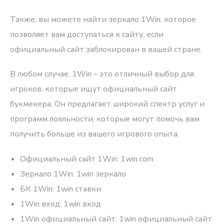
Также, вы можете найти зеркало 1Win, которое
позволяет вам доступаться к сайту, если
официальный сайт заблокирован в вашей стране.
В любом случае, 1Win – это отличный выбор для
игроков, которые ищут официальный сайт
букмекера. Он предлагает широкий спектр услуг и
программ лояльности, которые могут помочь вам
получить больше из вашего игрового опыта.
Официальный сайт 1Win: 1win.com
Зеркало 1Win: 1win зеркало
БК 1Win: 1win ставки
1Win вход: 1win вход
1Win официальный сайт: 1win официальный сайт