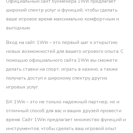
Официальный сайт букмекера 1Win предлагает
широкий спектр услуг и функций, чтобы сделать
ваше игровое время максимально комфортным и
выгодным.
Вход на сайт 1Win – это первый шаг к открытию
новых возможностей для вашего игрового опыта. С
помощью официального сайта 1Win вы сможете
делать ставки на спорт, играть в казино, а также
получать доступ к широкому спектру других
игровых услуг.
БК 1Win – это не только надежный партнер, но и
отличный способ для вас и ваших друзей провести
время. Сайт 1Win предлагает множество функций и
инструментов, чтобы сделать ваш игровой опыт