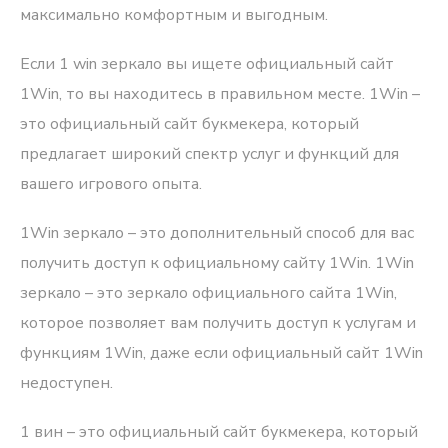
максимально комфортным и выгодным.
Если
1 win зеркало
вы ищете официальный сайт
1Win, то вы находитесь в правильном месте. 1Win –
это официальный сайт букмекера, который
предлагает широкий спектр услуг и функций для
вашего игрового опыта.
1Win зеркало – это дополнительный способ для вас
получить доступ к официальному сайту 1Win. 1Win
зеркало – это зеркало официального сайта 1Win,
которое позволяет вам получить доступ к услугам и
функциям 1Win, даже если официальный сайт 1Win
недоступен.
1 вин – это официальный сайт букмекера, который