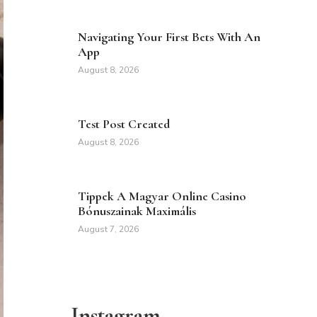
Navigating Your First Bets With An
App
August 8, 2026
Test Post Created
August 8, 2026
Tippek A Magyar Online Casino
Bónuszainak Maximális
August 7, 2026
Instagram