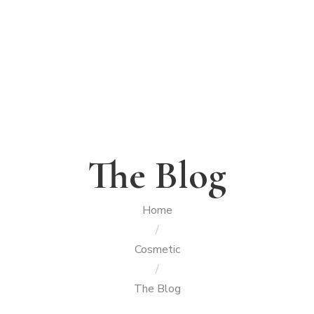
The Blog
Home
/
Cosmetic
/
The Blog