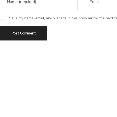
Save my name, email, and website in this browser for the next t