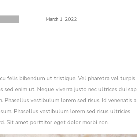
March 1, 2022
cu felis bibendum ut tristique. Vel pharetra vel turpis
s sed enim ut. Neque viverra justo nec ultrices dui sap
. Phasellus vestibulum lorem sed risus. Id venenatis a
psum. Phasellus vestibulum lorem sed risus ultricies
rci. Sit amet porttitor eget dolor morbi non.