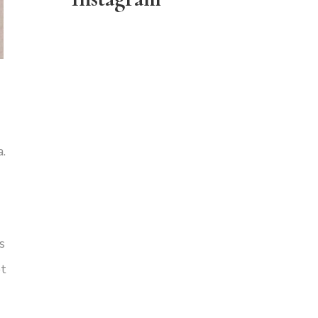
.
s
et