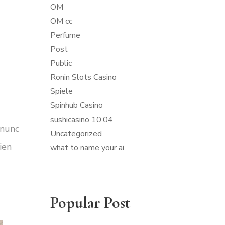
OM
OM cc
Perfume
Post
Public
Ronin Slots Casino
Spiele
Spinhub Casino
sushicasino 10.04
 nunc
Uncategorized
ien
what to name your ai
Popular Post