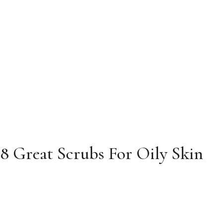
8 Great Scrubs For Oily Skin