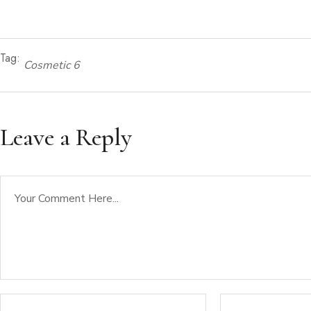
Tag:
Cosmetic 6
Leave a Reply