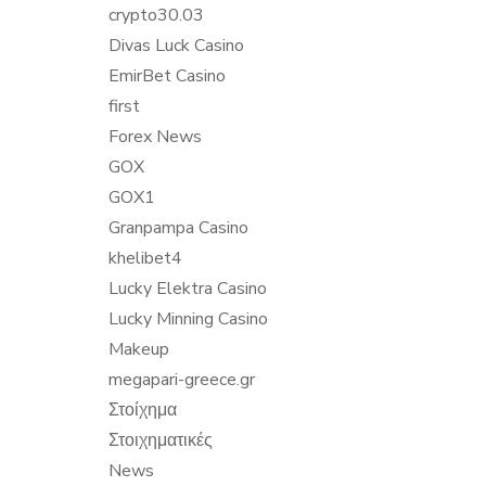
crypto30.03
Divas Luck Casino
EmirBet Casino
first
Forex News
GOX
GOX1
Granpampa Casino
khelibet4
Lucky Elektra Casino
Lucky Minning Casino
Makeup
megapari-greece.gr
Στοίχημα
Στοιχηματικές
News