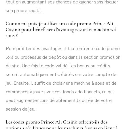
tout en augmentant ses chances de gagner sans risquer
son propre capital.
Comment puis-je utiliser un code promo Prince Ali
Casino pour bénéficier d’avantages sur les machines à
sous ?
Pour profiter des avantages, il faut entrer le code promo
lors du processus de dépôt ou dans la section promotion
du site. Une fois le code validé, les bonus ou crédits
seront automatiquement crédités sur votre compte de
jeu. Ensuite, il suffit de choisir une machine à sous et de
commencer à jouer avec ces fonds additionnels, ce qui
peut augmenter considérablement la durée de votre
session de jeu.
Les codes promo Prince Ali Casino offrent-ils des
options spécifiques pour les machines à sous en ligne ?