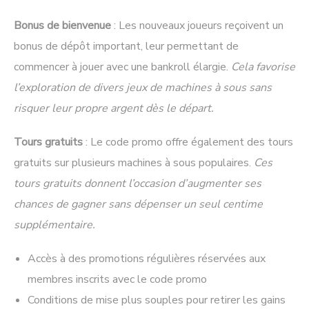
Bonus de bienvenue
: Les nouveaux joueurs reçoivent un
bonus de dépôt important, leur permettant de
commencer à jouer avec une bankroll élargie.
Cela favorise
l’exploration de divers jeux de machines à sous sans
risquer leur propre argent dès le départ.
Tours gratuits
: Le code promo offre également des tours
gratuits sur plusieurs machines à sous populaires.
Ces
tours gratuits donnent l’occasion d’augmenter ses
chances de gagner sans dépenser un seul centime
supplémentaire.
Accès à des promotions régulières réservées aux
membres inscrits avec le code promo
Conditions de mise plus souples pour retirer les gains