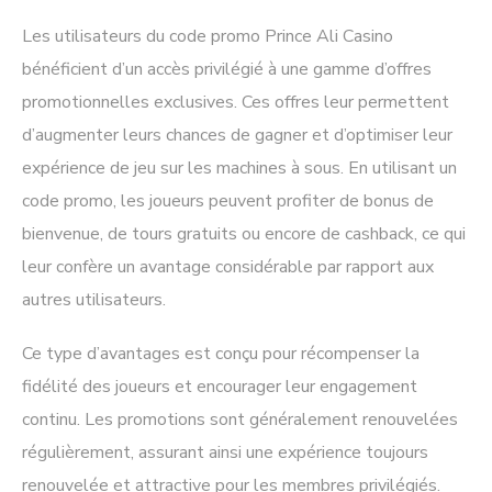
Les utilisateurs du code promo Prince Ali Casino
bénéficient d’un accès privilégié à une gamme d’offres
promotionnelles exclusives. Ces offres leur permettent
d’augmenter leurs chances de gagner et d’optimiser leur
expérience de jeu sur les machines à sous. En utilisant un
code promo, les joueurs peuvent profiter de bonus de
bienvenue, de tours gratuits ou encore de cashback, ce qui
leur confère un avantage considérable par rapport aux
autres utilisateurs.
Ce type d’avantages est conçu pour récompenser la
fidélité des joueurs et encourager leur engagement
continu. Les promotions sont généralement renouvelées
régulièrement, assurant ainsi une expérience toujours
renouvelée et attractive pour les membres privilégiés.