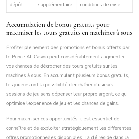
dépôt
supplémentaire
conditions de mise
Accumulation de bonus gratuits pour
maximiser les tours gratuits en machines à sous
Profiter pleinement des promotions et bonus offerts par
le Prince Ali Casino peut considérablement augmenter
vos chances de décrocher des tours gratuits sur les
machines à sous. En accumulant plusieurs bonus gratuits,
les joueurs ont la possibilité d’enchaîner plusieurs
sessions de jeu sans dépenser leur propre argent, ce qui
optimise l’expérience de jeu et les chances de gains.
Pour maximiser ces opportunités, il est essentiel de
connaître et de exploiter stratégiquement les différentes
offres promotionnelles disponibles. La clé réside dans la