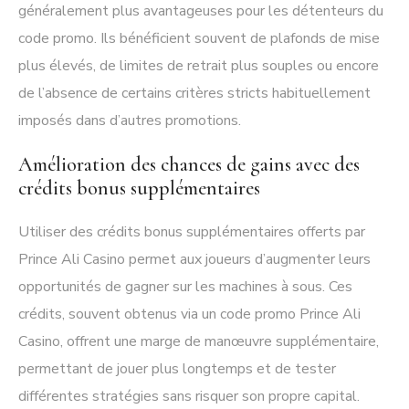
généralement plus avantageuses pour les détenteurs du
code promo. Ils bénéficient souvent de plafonds de mise
plus élevés, de limites de retrait plus souples ou encore
de l’absence de certains critères stricts habituellement
imposés dans d’autres promotions.
Amélioration des chances de gains avec des
crédits bonus supplémentaires
Utiliser des crédits bonus supplémentaires offerts par
Prince Ali Casino permet aux joueurs d’augmenter leurs
opportunités de gagner sur les machines à sous. Ces
crédits, souvent obtenus via un code promo Prince Ali
Casino, offrent une marge de manœuvre supplémentaire,
permettant de jouer plus longtemps et de tester
différentes stratégies sans risquer son propre capital.