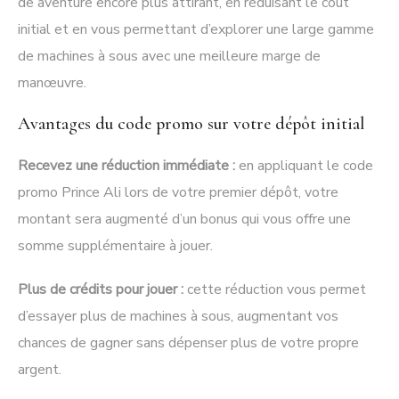
de aventure encore plus attirant, en réduisant le coût
initial et en vous permettant d’explorer une large gamme
de machines à sous avec une meilleure marge de
manœuvre.
Avantages du code promo sur votre dépôt initial
Recevez une réduction immédiate :
en appliquant le code
promo Prince Ali lors de votre premier dépôt, votre
montant sera augmenté d’un bonus qui vous offre une
somme supplémentaire à jouer.
Plus de crédits pour jouer :
cette réduction vous permet
d’essayer plus de machines à sous, augmentant vos
chances de gagner sans dépenser plus de votre propre
argent.