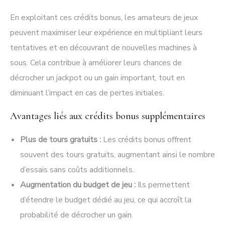
En exploitant ces crédits bonus, les amateurs de jeux
peuvent maximiser leur expérience en multipliant leurs
tentatives et en découvrant de nouvelles machines à
sous. Cela contribue à améliorer leurs chances de
décrocher un jackpot ou un gain important, tout en
diminuant l’impact en cas de pertes initiales.
Avantages liés aux crédits bonus supplémentaires
Plus de tours gratuits :
Les crédits bonus offrent
souvent des tours gratuits, augmentant ainsi le nombre
d’essais sans coûts additionnels.
Augmentation du budget de jeu :
Ils permettent
d’étendre le budget dédié au jeu, ce qui accroît la
probabilité de décrocher un gain.