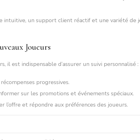
e intuitive, un support client réactif et une variété de 
ouveaux Joueurs
s, il est indispensable d’assurer un suivi personnalisé :
 récompenses progressives.
 informer sur les promotions et événements spéciaux.
 l’offre et répondre aux préférences des joueurs.