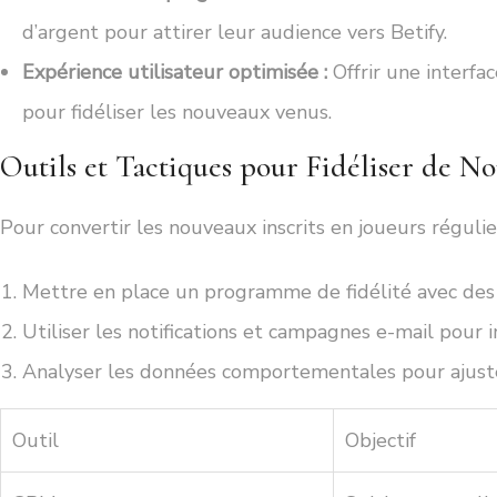
d’argent pour attirer leur audience vers Betify.
Expérience utilisateur optimisée :
Offrir une interfac
pour fidéliser les nouveaux venus.
Outils et Tactiques pour Fidéliser de N
Pour convertir les nouveaux inscrits en joueurs régulier
Mettre en place un programme de fidélité avec des
Utiliser les notifications et campagnes e-mail pour
Analyser les données comportementales pour ajuster
Outil
Objectif