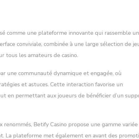
osé comme une plateforme innovante qui rassemble u
rface conviviale, combinée à une large sélection de je
ur tous les amateurs de casino.
se par une communauté dynamique et engagée, où
atégies et astuces. Cette interaction favorise un
out en permettant aux joueurs de bénéficier d’un supp
eux renommés, Betify Casino propose une gamme variée
ment. La plateforme met également en avant des promot