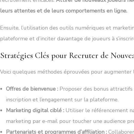
leurs attentes et de leurs comportements en ligne.
Ensuite, l’utilisation des outils numériques et marketi
plateforme et d’inciter davantage de joueurs à s’inscrir
Stratégies Clés pour Recruter de Nouvea
Voici quelques méthodes éprouvées pour augmenter le
Offres de bienvenue :
Proposer des bonus attractifs 
inscription et l’engagement sur la plateforme.
Marketing digital ciblé :
Utiliser le référencement nat
marketing par e-mail pour toucher une audience pré
Partenariats et programmes d’affiliation :
Collaborer 