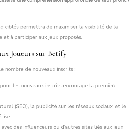
ng ciblés permettra de maximiser la visibilité de la
e et à participer aux jeux proposés.
ux Joueurs sur Betify
 nombre de nouveaux inscrits :
pour les nouveaux inscrits encourage la première
urel (SEO), la publicité sur les réseaux sociaux, et le
cise.
avec des influenceurs ou d’autres sites liés aux jeux