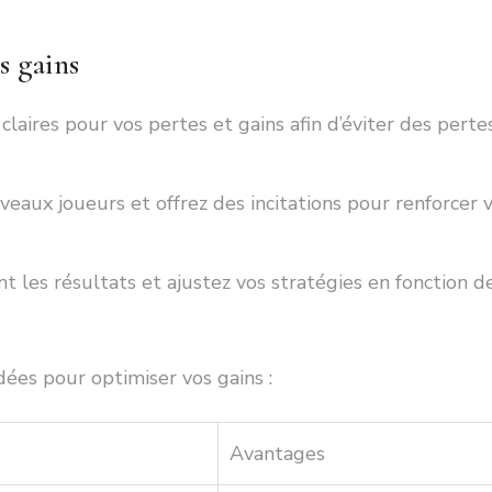
s gains
claires pour vos pertes et gains afin d’éviter des perte
eaux joueurs et offrez des incitations pour renforcer 
 les résultats et ajustez vos stratégies en fonction d
ées pour optimiser vos gains :
Avantages