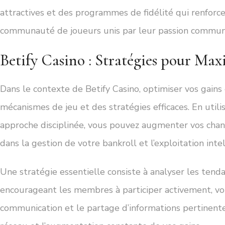
attractives et des programmes de fidélité qui renforc
communauté de joueurs unis par leur passion commun
Betify Casino : Stratégies pour Max
Dans le contexte de Betify Casino, optimiser vos gain
mécanismes de jeu et des stratégies efficaces. En util
approche disciplinée, vous pouvez augmenter vos chanc
dans la gestion de votre bankroll et l’exploitation int
Une stratégie essentielle consiste à analyser les tenda
encourageant les membres à participer activement, vo
communication et le partage d’informations pertinent