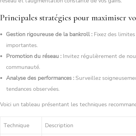
réseau et l’augmentation constante de vos gains.
Principales stratégies pour maximiser vo
Gestion rigoureuse de la bankroll :
Fixez des limites 
importantes.
Promotion du réseau :
Invitez régulièrement de nouv
communauté.
Analyse des performances :
Surveillez soigneusement
tendances observées.
Voici un tableau présentant les techniques recommand
Technique
Description