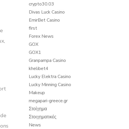
crypto30.03
Divas Luck Casino
EmirBet Casino
first
ne
Forex News
ux,
GOX
GOX1
Granpampa Casino
khelibet4
Lucky Elektra Casino
Lucky Minning Casino
ort
Makeup
megapari-greece.gr
Στοίχημα
 de
Στοιχηματικές
News
ions