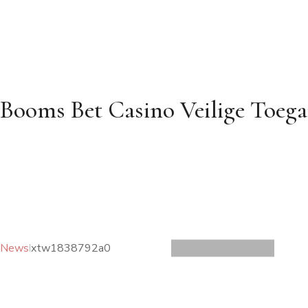
Booms Bet Casino Veilige Toeg
News
xtw1838792a0