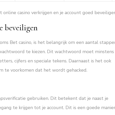
t online casino verkrijgen en je account goed beveiligen
e beveiligen
ms Bet casino, is het belangrijk om een aantal stappe
rk wachtwoord te kiezen. Dit wachtwoord moet minstens
tters, cijfers en speciale tekens. Daarnaast is het ook
om te voorkomen dat het wordt gehacked.
psverificatie gebruiken. Dit betekent dat je naast je
ng te krijgen tot je account. Dit is een goede manie