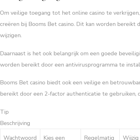
Om veilige toegang tot het online casino te verkrijgen
creëren bij Booms Bet casino. Dit kan worden bereikt
wijzigen.
Daarnaast is het ook belangrijk om een goede beveilig
worden bereikt door een antivirusprogramma te instal
Booms Bet casino biedt ook een veilige en betrouwbar
bereikt door een 2-factor authenticatie te gebruiken, d
Tip
Beschrijving
Wachtwoord
Kies een
Regelmatig
Wijzig 