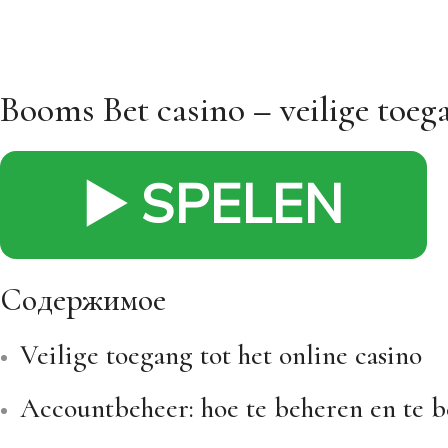
Booms Bet casino – veilige toe
▶️ SPELEN
Содержимое
Veilige toegang tot het online casino
Accountbeheer: hoe te beheren en te b