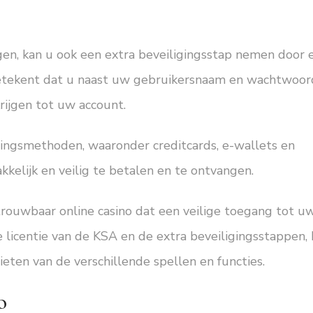
en, kan u ook een extra beveiligingsstap nemen door 
betekent dat u naast uw gebruikersnaam en wachtwoor
ijgen tot uw account.
ingsmethoden, waaronder creditcards, e-wallets en
kelijk en veilig te betalen en te ontvangen.
trouwbaar online casino dat een veilige toegang tot u
licentie van de KSA en de extra beveiligingsstappen, 
ieten van de verschillende spellen en functies.
o