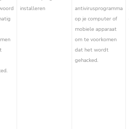
woord
installeren
antivirusprogramma
matig
op je computer of
mobiele apparaat
omen
om te voorkomen
t
dat het wordt
gehacked.
ed.