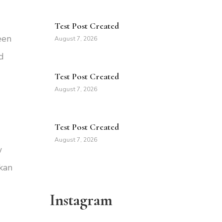
Test Post Created
een
August 7, 2026
d
Test Post Created
August 7, 2026
Test Post Created
August 7, 2026
w
kan
Instagram