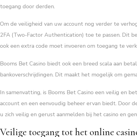
toegang door derden.
Om de veiligheid van uw account nog verder te verhog
2FA (Two-Factor Authentication) toe te passen. Dit 
ook een extra code moet invoeren om toegang te verkr
Booms Bet Casino biedt ook een breed scala aan betal
bankoverschrijdingen. Dit maakt het mogelijk om gemak
In samenvatting, is Booms Bet Casino een veilig en be
account en een eenvoudig beheer ervan biedt. Door de 
u zich veilig en gerust aanmelden bij het casino en gen
Veilige toegang tot het online casin