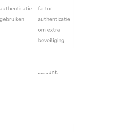
authenticatie
factor
gebruiken
authenticatie
om extra
beveiliging
te bieden
voor je
account.