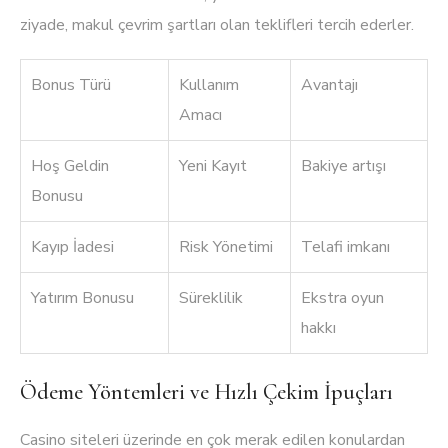
ziyade, makul çevrim şartları olan teklifleri tercih ederler.
Bonus Türü
Kullanım
Avantajı
Amacı
Hoş Geldin
Yeni Kayıt
Bakiye artışı
Bonusu
Kayıp İadesi
Risk Yönetimi
Telafi imkanı
Yatırım Bonusu
Süreklilik
Ekstra oyun
hakkı
Ödeme Yöntemleri ve Hızlı Çekim İpuçları
Casino siteleri üzerinde en çok merak edilen konulardan