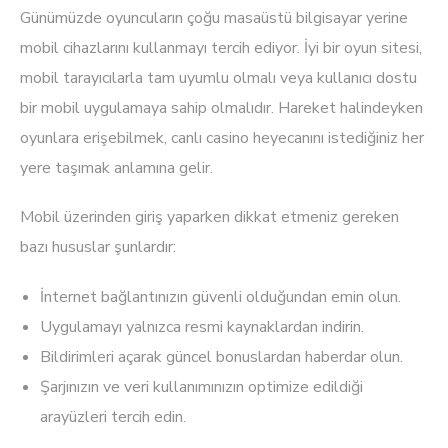
Günümüzde oyuncuların çoğu masaüstü bilgisayar yerine
mobil cihazlarını kullanmayı tercih ediyor. İyi bir oyun sitesi,
mobil tarayıcılarla tam uyumlu olmalı veya kullanıcı dostu
bir mobil uygulamaya sahip olmalıdır. Hareket halindeyken
oyunlara erişebilmek, canlı casino heyecanını istediğiniz her
yere taşımak anlamına gelir.
Mobil üzerinden giriş yaparken dikkat etmeniz gereken
bazı hususlar şunlardır:
İnternet bağlantınızın güvenli olduğundan emin olun.
Uygulamayı yalnızca resmi kaynaklardan indirin.
Bildirimleri açarak güncel bonuslardan haberdar olun.
Şarjınızın ve veri kullanımınızın optimize edildiği
arayüzleri tercih edin.