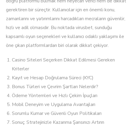
doğru platformu bulmak hem heyecan verici hem de dikkat
gerektiren bir süreçtir. Kullanıcılar için en önemli konu,
zamanlarını ve yatırımlarını harcadıkları mecraların güvenilir,
hızlı ve adil olmasıdır. Bu noktada
virusbet
, sunduğu
kapsamlı oyun seçenekleri ve kullanıcı odaklı yaklaşımı ile
öne çıkan platformlardan biri olarak dikkat çekiyor.
Casino Siteleri Seçerken Dikkat Edilmesi Gereken
Kriterler
Kayıt ve Hesap Doğrulama Süreci (KYC)
Bonus Türleri ve Çevrim Şartları Nelerdir?
Ödeme Yöntemleri ve Hızlı Çekim İpuçları
Mobil Deneyim ve Uygulama Avantajları
Sorumlu Kumar ve Güvenli Oyun Politikaları
Sonuç: Stratejinizle Kazanma Şansınızı Artırın