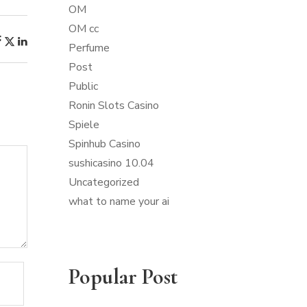
OM
OM cc
Perfume
Post
Public
Ronin Slots Casino
Spiele
Spinhub Casino
sushicasino 10.04
Uncategorized
what to name your ai
Popular Post