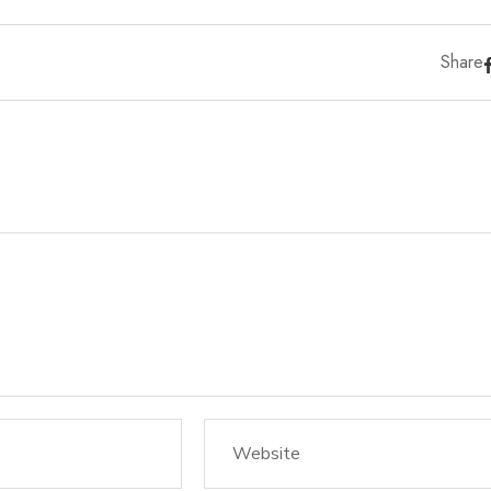
Share