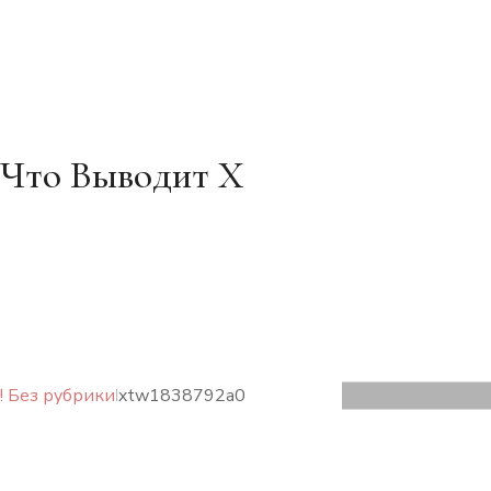
Что Выводит X
! Без рубрики
xtw1838792a0