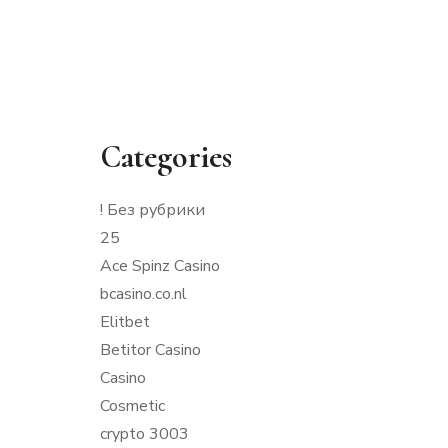
Categories
! Без рубрики
25
Ace Spinz Casino
bcasino.co.nl
Elitbet
Betitor Casino
Casino
Cosmetic
crypto 3003