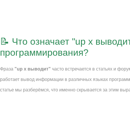
📝 Что означает "up x выводит
программирования?
Фраза
"up x выводит"
часто встречается в статьях и фору
работает вывод информации в различных языках программ
статье мы разберёмся, что именно скрывается за этим выр