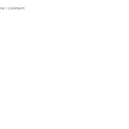
ime I comment.