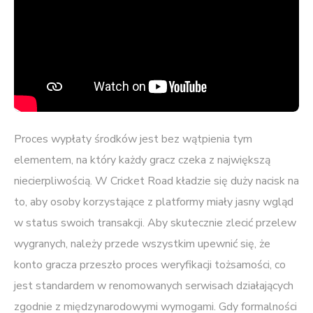
Proces wypłaty środków jest bez wątpienia tym
elementem, na który każdy gracz czeka z największą
niecierpliwością. W Cricket Road kładzie się duży nacisk na
to, aby osoby korzystające z platformy miały jasny wgląd
w status swoich transakcji. Aby skutecznie zlecić przelew
wygranych, należy przede wszystkim upewnić się, że
konto gracza przeszło proces weryfikacji tożsamości, co
jest standardem w renomowanych serwisach działających
zgodnie z międzynarodowymi wymogami. Gdy formalności