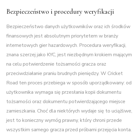
Bezpieczeństwo i procedury weryfikacji
Bezpieczeństwo danych użytkowników oraz ich środków
finansowych jest absolutnym priorytetem w branży
internetowych gier hazardowych. Procedura weryfikacji,
znana szerzej jako KYC, jest niezbędnym krokiem mającym
na celu potwierdzenie tożsamości gracza oraz
przeciwdziałanie praniu brudnych pieniędzy. W Cricket
Road ten proces przebiega w sposób uporządkowany: od
użytkownika wymaga się przesłania kopii dokumentu
tożsamości oraz dokumentu potwierdzającego miejsce
zamieszkania. Choć dla niektórych wydaje się to uciążliwe,
jest to konieczny wymóg prawny, który chroni przede
wszystkim samego gracza przed próbami przejęcia konta.