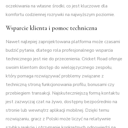
oczekiwania na własne środki, co jest kluczowe dla
komfortu codziennej rozrywki na najwyższym poziomie.
Wsparcie klienta i pomoc techniczna
Nawet najlepiej zaprojektowana platforma może czasami
budzić pytania, dlatego rola profesjonalnego wsparcia
technicznego jest nie do przecenienia. Cricket Road oferuje
swoim klientom dostęp do wielojęzycznego zespołu,
który pomaga rozwiązywać problemy związane z
techniczną stroną funkcjonowania profilu, bonusami czy
przebiegiem transakcji. Najskuteczniejszą formą kontaktu
jest zazwyczaj czat na żywo, dostępny bezpośrednio na
stronie lub wewnątrz aplikacji mobilnej. Dzięki temu
rozwiązaniu, gracz z Polski może liczyć na relatywnie
szybką reakcję i otrzymanie konkretnych odpowiedzi na