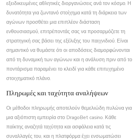
εξειδικευμένες αθλητικές διοργανώσεις ανά τον κόσμο. Η
δυνατότητα για ζωντανό στοίχημα κατά τη διάρκεια των
αγώνων προσθέτει μια επιπλέον διάσταση
ενθουσιασμού, επιτρέποντάς σας να προσαρμόζετε τη
στρατηγική σας βάσει της εξέλιξης του παιχνιδιού. Είναι
σημαντικό να θυμάστε ότι οι αποδόσεις διαμορφώνονται
από τη δυναμική των αγώνων και η ανάλυση πριν από το
ποντάρισμα παραμένει το κλειδί για κάθε επιτυχημένο
στοιχηματικό πλάνο.
Πληρωμές και ταχύτητα αναλήψεων
Οι μέθοδοι πληρωμής αποτελούν θεμελιώδη πυλώνα για
μια αξιόπιστη εμπειρία στο DragoBet casino. Κάθε
παίκτης αναζητά ταχύτητα και ασφάλεια κατά τις
συναλλαγές του, και η πλατφόρμα έχει ενσωματώσει