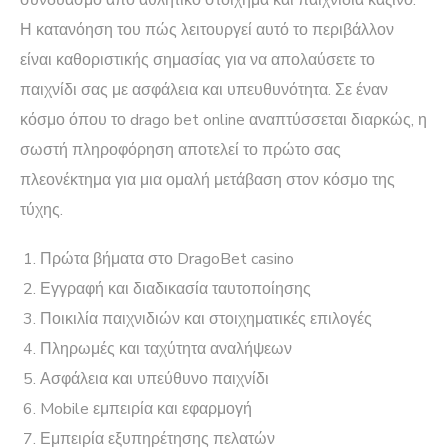
συνδυασμό από αθλητικό στοίχημα και παιχνίδια καζίνο.
Η κατανόηση του πώς λειτουργεί αυτό το περιβάλλον
είναι καθοριστικής σημασίας για να απολαύσετε το
παιχνίδι σας με ασφάλεια και υπευθυνότητα. Σε έναν
κόσμο όπου το drago bet online αναπτύσσεται διαρκώς, η
σωστή πληροφόρηση αποτελεί το πρώτο σας
πλεονέκτημα για μια ομαλή μετάβαση στον κόσμο της
τύχης.
Πρώτα βήματα στο DragoBet casino
Εγγραφή και διαδικασία ταυτοποίησης
Ποικιλία παιχνιδιών και στοιχηματικές επιλογές
Πληρωμές και ταχύτητα αναλήψεων
Ασφάλεια και υπεύθυνο παιχνίδι
Mobile εμπειρία και εφαρμογή
Εμπειρία εξυπηρέτησης πελατών