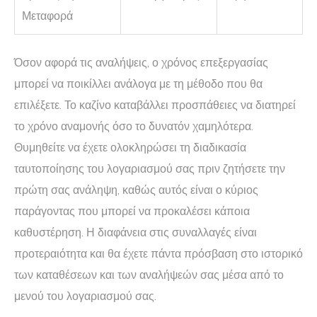
Μεταφορά
Όσον αφορά τις αναλήψεις, ο χρόνος επεξεργασίας
μπορεί να ποικίλλει ανάλογα με τη μέθοδο που θα
επιλέξετε. Το καζίνο καταβάλλει προσπάθειες να διατηρεί
το χρόνο αναμονής όσο το δυνατόν χαμηλότερα.
Θυμηθείτε να έχετε ολοκληρώσει τη διαδικασία
ταυτοποίησης του λογαριασμού σας πριν ζητήσετε την
πρώτη σας ανάληψη, καθώς αυτός είναι ο κύριος
παράγοντας που μπορεί να προκαλέσει κάποια
καθυστέρηση. Η διαφάνεια στις συναλλαγές είναι
προτεραιότητα και θα έχετε πάντα πρόσβαση στο ιστορικό
των καταθέσεων και των αναλήψεών σας μέσα από το
μενού του λογαριασμού σας.