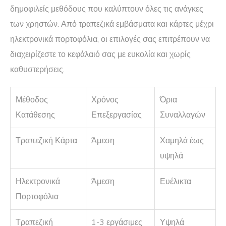
δημοφιλείς μεθόδους που καλύπτουν όλες τις ανάγκες
των χρηστών. Από τραπεζικά εμβάσματα και κάρτες μέχρι
ηλεκτρονικά πορτοφόλια, οι επιλογές σας επιτρέπουν να
διαχειρίζεστε το κεφάλαιό σας με ευκολία και χωρίς
καθυστερήσεις.
Μέθοδος
Χρόνος
Όρια
Κατάθεσης
Επεξεργασίας
Συναλλαγών
Τραπεζική Κάρτα
Άμεση
Χαμηλά έως
υψηλά
Ηλεκτρονικά
Άμεση
Ευέλικτα
Πορτοφόλια
Τραπεζική
1-3 εργάσιμες
Υψηλά