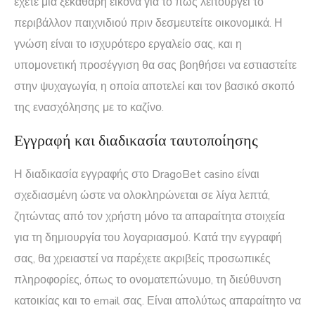
έχετε μια ξεκάθαρη εικόνα για το πώς λειτουργεί το
περιβάλλον παιχνιδιού πριν δεσμευτείτε οικονομικά. Η
γνώση είναι το ισχυρότερο εργαλείο σας, και η
υπομονετική προσέγγιση θα σας βοηθήσει να εστιαστείτε
στην ψυχαγωγία, η οποία αποτελεί και τον βασικό σκοπό
της ενασχόλησης με το καζίνο.
Εγγραφή και διαδικασία ταυτοποίησης
Η διαδικασία εγγραφής στο DragoBet casino είναι
σχεδιασμένη ώστε να ολοκληρώνεται σε λίγα λεπτά,
ζητώντας από τον χρήστη μόνο τα απαραίτητα στοιχεία
για τη δημιουργία του λογαριασμού. Κατά την εγγραφή
σας, θα χρειαστεί να παρέχετε ακριβείς προσωπικές
πληροφορίες, όπως το ονοματεπώνυμο, τη διεύθυνση
κατοικίας και το email σας. Είναι απολύτως απαραίτητο να