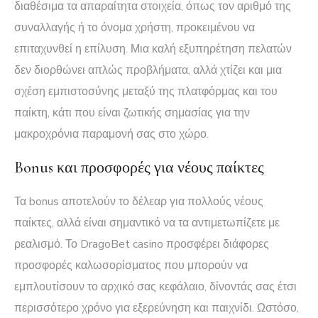
διαθέσιμα τα απαραίτητα στοιχεία, όπως τον αριθμό της
συναλλαγής ή το όνομα χρήστη, προκειμένου να
επιταχυνθεί η επίλυση. Μια καλή εξυπηρέτηση πελατών
δεν διορθώνει απλώς προβλήματα, αλλά χτίζει και μια
σχέση εμπιστοσύνης μεταξύ της πλατφόρμας και του
παίκτη, κάτι που είναι ζωτικής σημασίας για την
μακροχρόνια παραμονή σας στο χώρο.
Bonus και προσφορές για νέους παίκτες
Τα bonus αποτελούν το δέλεαρ για πολλούς νέους
παίκτες, αλλά είναι σημαντικό να τα αντιμετωπίζετε με
ρεαλισμό. Το DragoBet casino προσφέρει διάφορες
προσφορές καλωσορίσματος που μπορούν να
εμπλουτίσουν το αρχικό σας κεφάλαιο, δίνοντάς σας έτσι
περισσότερο χρόνο για εξερεύνηση και παιχνίδι. Ωστόσο,