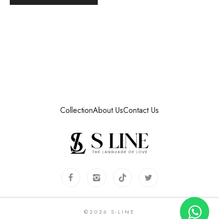
Collection
About Us
Contact Us
©
2026
S-LINE