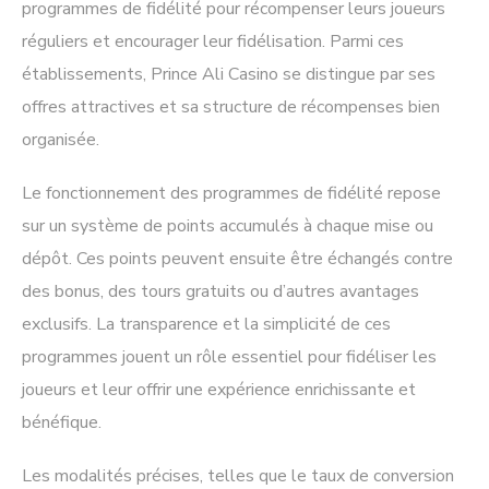
programmes de fidélité pour récompenser leurs joueurs
réguliers et encourager leur fidélisation. Parmi ces
établissements,
Prince Ali Casino
se distingue par ses
offres attractives et sa structure de récompenses bien
organisée.
Le fonctionnement des programmes de fidélité repose
sur un système de points accumulés à chaque mise ou
dépôt. Ces points peuvent ensuite être échangés contre
des bonus, des tours gratuits ou d’autres avantages
exclusifs. La transparence et la simplicité de ces
programmes jouent un rôle essentiel pour fidéliser les
joueurs et leur offrir une expérience enrichissante et
bénéfique.
Les modalités précises, telles que le taux de conversion