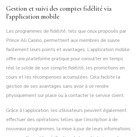
Gestion et suivi des comptes fidélité via
l’application mobile
Les programmes de fidélité, tels que ceux proposés par
Prince Ali Casino, permettent aux membres de suivre
facilement leurs points et avantages. L’application mobile
offre une plateforme pratique pour consulter en temps
réel le solde de son compte fidélité, les promotions en
cours et les récompenses accumulées. Cela facilite la
gestion de ses avantages sans avoir à se rendre
physiquement sur place ou à contacter le service client.
Grâce à l’application, les utilisateurs peuvent également
effectuer des opérations telles que l’inscription à de
nouveaux programmes, la mise à jour de leurs informations