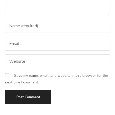
Save my name, email, and website in this browser for the
next time I comment.