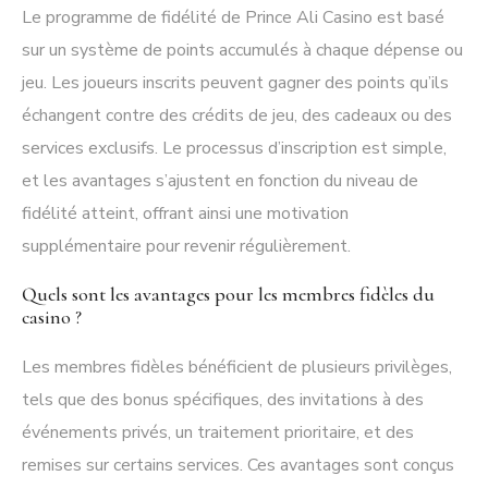
Le programme de fidélité de Prince Ali Casino est basé
sur un système de points accumulés à chaque dépense ou
jeu. Les joueurs inscrits peuvent gagner des points qu’ils
échangent contre des crédits de jeu, des cadeaux ou des
services exclusifs. Le processus d’inscription est simple,
et les avantages s’ajustent en fonction du niveau de
fidélité atteint, offrant ainsi une motivation
supplémentaire pour revenir régulièrement.
Quels sont les avantages pour les membres fidèles du
casino ?
Les membres fidèles bénéficient de plusieurs privilèges,
tels que des bonus spécifiques, des invitations à des
événements privés, un traitement prioritaire, et des
remises sur certains services. Ces avantages sont conçus