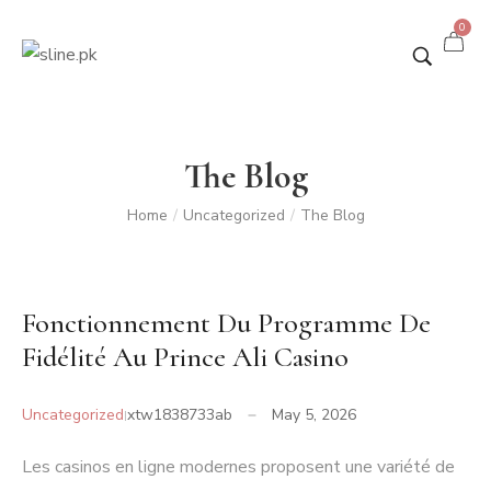
0
The Blog
Home
Uncategorized
The Blog
/
/
Fonctionnement Du Programme De
Fidélité Au Prince Ali Casino
Uncategorized
xtw1838733ab
May 5, 2026
Les casinos en ligne modernes proposent une variété de