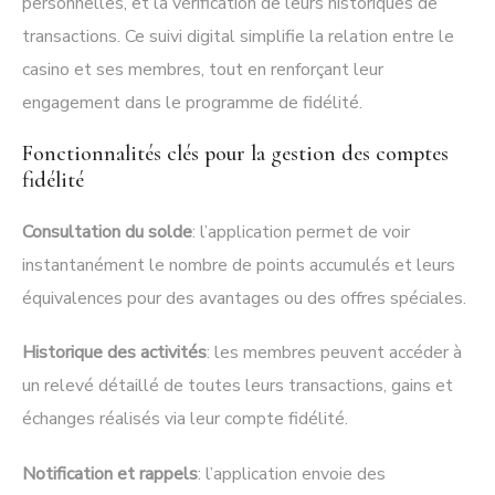
personnelles, et la vérification de leurs historiques de
transactions. Ce suivi digital simplifie la relation entre le
casino et ses membres, tout en renforçant leur
engagement dans le programme de fidélité.
Fonctionnalités clés pour la gestion des comptes
fidélité
Consultation du solde
: l’application permet de voir
instantanément le nombre de points accumulés et leurs
équivalences pour des avantages ou des offres spéciales.
Historique des activités
: les membres peuvent accéder à
un relevé détaillé de toutes leurs transactions, gains et
échanges réalisés via leur compte fidélité.
Notification et rappels
: l’application envoie des