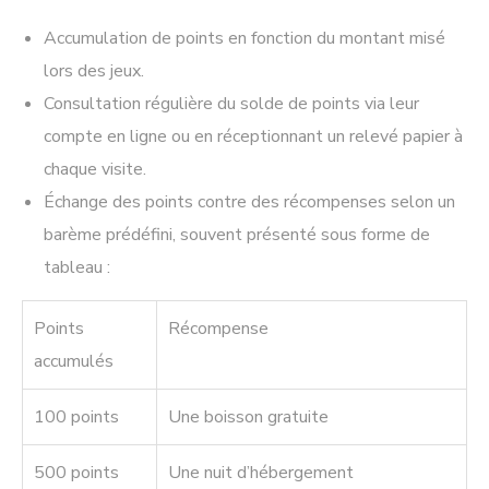
Accumulation de points en fonction du montant misé
lors des jeux.
Consultation régulière du solde de points via leur
compte en ligne ou en réceptionnant un relevé papier à
chaque visite.
Échange des points contre des récompenses selon un
barème prédéfini, souvent présenté sous forme de
tableau :
Points
Récompense
accumulés
100 points
Une boisson gratuite
500 points
Une nuit d’hébergement