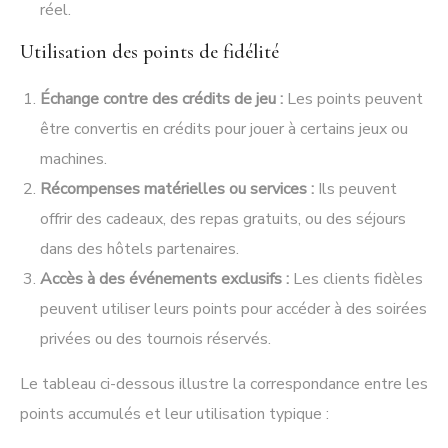
réel.
Utilisation des points de fidélité
Échange contre des crédits de jeu :
Les points peuvent
être convertis en crédits pour jouer à certains jeux ou
machines.
Récompenses matérielles ou services :
Ils peuvent
offrir des cadeaux, des repas gratuits, ou des séjours
dans des hôtels partenaires.
Accès à des événements exclusifs :
Les clients fidèles
peuvent utiliser leurs points pour accéder à des soirées
privées ou des tournois réservés.
Le tableau ci-dessous illustre la correspondance entre les
points accumulés et leur utilisation typique :