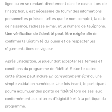
ligne ou en se rendant directement dans le casino. Lors de
l’inscription, il est nécessaire de fournir des informations
personnelles précises, telles que le nom complet, la date
de naissance, l’adresse e-mail et le numéro de téléphone.
Une vérification de l’identité peut être exigée
afin de
confirmer la légitimité du joueur et de respecter les
réglementations en vigueur.
Après l’inscription, le joueur doit accepter les termes et
conditions du programme de fidélité. Selon le casino,
cette étape peut inclure
un consentement écrit
ou une
simple validation numérique. Une fois inscrit, le participant
pourra accumuler des points de fidélité lors de ses jeux,
conformément aux critères d’éligibilité et à la politique du
programme.