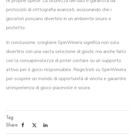
le proprie spese. La sicurezza dei dati è garantita da
protocolli di crittografia avanzati, assicurando che i
giocatori possano divertirsi in un ambiente sicuro e
protetto.
In conclusione, scegliere SpinWinera significa non solo
divertirsi con una vasta selezione di giochi, ma anche farlo
con la consapevolezza di poter contare su un supporto
attivo per il gioco responsabile. Registrati su SpinWinera
per scoprire un mondo di opportunità di vincita e garantire
un’esperienza di gioco piacevole e sicura.
Tag:
Share