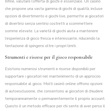
Infine, valutare l’offerta di giochi è essenziale. Un casinò
che propone una vasta gamma di giochi di qualità, incluse
opzioni di divertimento e giochi live, permette ai giocatori
di divertirsi senza sentirsi costretti a scommettere
somme elevate. La varietà di giochi aiuta a mantenere
l’esperienza di gioco fresca e interessante, riducendo la
tentazione di spingersi oltre i propri limiti.
Strumenti e risorse per il gioco responsabile
Esistono numerosi strumenti e risorse disponibili per
supportare i giocatori nel mantenimento di un approccio
responsabile al gioco. Molti casinò online offrono opzioni
di autoesclusione, che consentono ai giocatori di chiudere
temporaneamente o permanentemente il proprio account.
Questo è un metodo efficace per chi sente di aver perso il