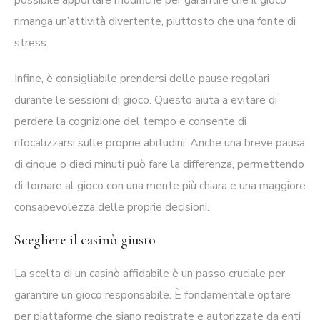
possibile apportare modifiche per garantire che il gioco
rimanga un’attività divertente, piuttosto che una fonte di
stress.
Infine, è consigliabile prendersi delle pause regolari
durante le sessioni di gioco. Questo aiuta a evitare di
perdere la cognizione del tempo e consente di
rifocalizzarsi sulle proprie abitudini. Anche una breve pausa
di cinque o dieci minuti può fare la differenza, permettendo
di tornare al gioco con una mente più chiara e una maggiore
consapevolezza delle proprie decisioni.
Scegliere il casinò giusto
La scelta di un casinò affidabile è un passo cruciale per
garantire un gioco responsabile. È fondamentale optare
per piattaforme che siano registrate e autorizzate da enti