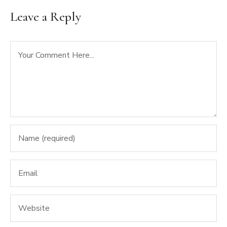
Leave a Reply