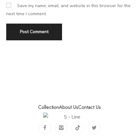
Save my name, email, and website in this browser for the
next time I comment.
Collection
About Us
Contact Us