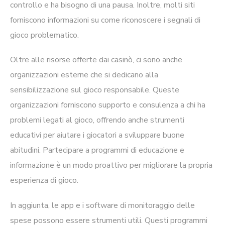
controllo e ha bisogno di una pausa. Inoltre, molti siti
forniscono informazioni su come riconoscere i segnali di
gioco problematico.
Oltre alle risorse offerte dai casinò, ci sono anche
organizzazioni esterne che si dedicano alla
sensibilizzazione sul gioco responsabile. Queste
organizzazioni forniscono supporto e consulenza a chi ha
problemi legati al gioco, offrendo anche strumenti
educativi per aiutare i giocatori a sviluppare buone
abitudini. Partecipare a programmi di educazione e
informazione è un modo proattivo per migliorare la propria
esperienza di gioco.
In aggiunta, le app e i software di monitoraggio delle
spese possono essere strumenti utili. Questi programmi