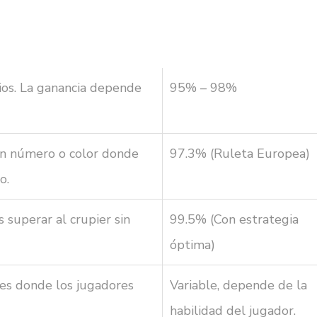
ios. La ganancia depende
95% – 98%
un número o color donde
97.3% (Ruleta Europea)
o.
 superar al crupier sin
99.5% (Con estrategia
óptima)
tes donde los jugadores
Variable, depende de la
habilidad del jugador.