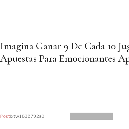
Imagina Ganar 9 De Cada 10 Ju
Apuestas Para Emocionantes Ap
Post
xtw1838792a0