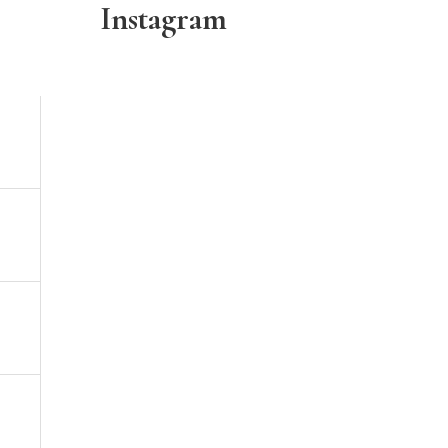
Instagram