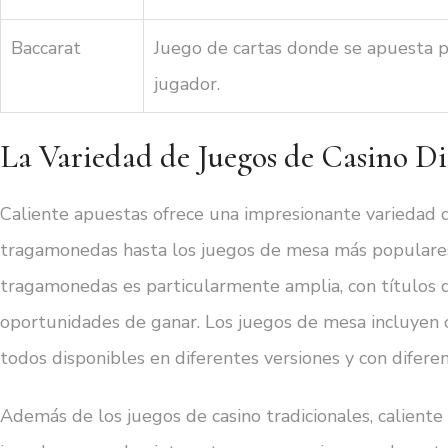
Baccarat
Juego de cartas donde se apuesta p
jugador.
La Variedad de Juegos de Casino D
Caliente apuestas ofrece una impresionante variedad de
tragamonedas hasta los juegos de mesa más populares,
tragamonedas es particularmente amplia, con títulos q
oportunidades de ganar. Los juegos de mesa incluyen op
todos disponibles en diferentes versiones y con difere
Además de los juegos de casino tradicionales, caliente