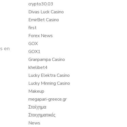
crypto30.03
Divas Luck Casino
EmirBet Casino
first
Forex News
GOX
s en
GOX1
Granpampa Casino
khelibet4
Lucky Elektra Casino
Lucky Minning Casino
Makeup
megapari-greece.gr
Στοίχημα
Στοιχηματικές
News