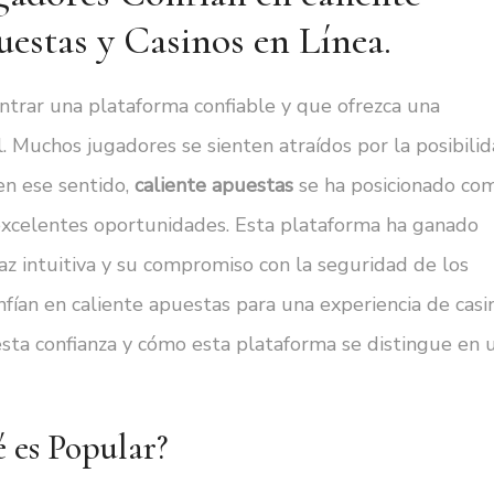
estas y Casinos en Línea.
ntrar una plataforma confiable y que ofrezca una
. Muchos jugadores se sienten atraídos por la posibili
en ese sentido,
caliente apuestas
se ha posicionado co
excelentes oportunidades. Esta plataforma ha ganado
faz intuitiva y su compromiso con la seguridad de los
fían en caliente apuestas para una experiencia de casi
esta confianza y cómo esta plataforma se distingue en 
 es Popular?