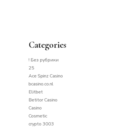
Categories
! Без рубрики
25
Ace Spinz Casino
bcasino.co.nl
Elitbet
Betitor Casino
Casino
Cosmetic
crypto 3003