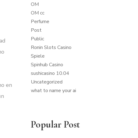
OM
OM cc
Perfume
Post
Public
dad
Ronin Slots Casino
mo
Spiele
Spinhub Casino
sushicasino 10.04
Uncategorized
no en
what to name your ai
un
Popular Post