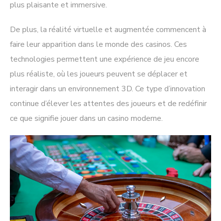
plus plaisante et immersive.
De plus, la réalité virtuelle et augmentée commencent à
faire leur apparition dans le monde des casinos. Ces
technologies permettent une expérience de jeu encore
plus réaliste, où les joueurs peuvent se déplacer et
interagir dans un environnement 3D. Ce type d’innovation
continue d’élever les attentes des joueurs et de redéfinir
ce que signifie jouer dans un casino moderne.