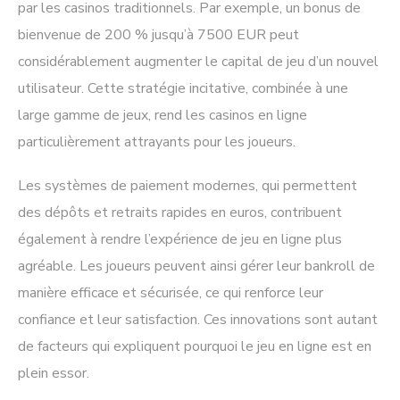
par les casinos traditionnels. Par exemple, un bonus de
bienvenue de 200 % jusqu’à 7500 EUR peut
considérablement augmenter le capital de jeu d’un nouvel
utilisateur. Cette stratégie incitative, combinée à une
large gamme de jeux, rend les casinos en ligne
particulièrement attrayants pour les joueurs.
Les systèmes de paiement modernes, qui permettent
des dépôts et retraits rapides en euros, contribuent
également à rendre l’expérience de jeu en ligne plus
agréable. Les joueurs peuvent ainsi gérer leur bankroll de
manière efficace et sécurisée, ce qui renforce leur
confiance et leur satisfaction. Ces innovations sont autant
de facteurs qui expliquent pourquoi le jeu en ligne est en
plein essor.