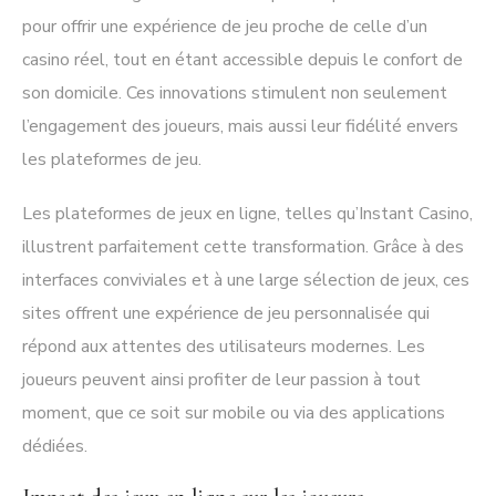
pour offrir une expérience de jeu proche de celle d’un
casino réel, tout en étant accessible depuis le confort de
son domicile. Ces innovations stimulent non seulement
l’engagement des joueurs, mais aussi leur fidélité envers
les plateformes de jeu.
Les plateformes de jeux en ligne, telles qu’Instant Casino,
illustrent parfaitement cette transformation. Grâce à des
interfaces conviviales et à une large sélection de jeux, ces
sites offrent une expérience de jeu personnalisée qui
répond aux attentes des utilisateurs modernes. Les
joueurs peuvent ainsi profiter de leur passion à tout
moment, que ce soit sur mobile ou via des applications
dédiées.