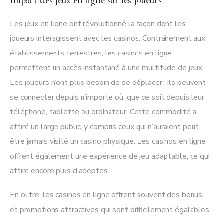
Impact des jeux en ligne sur les joueurs
Les jeux en ligne ont révolutionné la façon dont les
joueurs interagissent avec les casinos. Contrairement aux
établissements terrestres, les casinos en ligne
permettent un accès instantané à une multitude de jeux.
Les joueurs n’ont plus besoin de se déplacer ; ils peuvent
se connecter depuis n’importe où, que ce soit depuis leur
téléphone, tablette ou ordinateur. Cette commodité a
attiré un large public, y compris ceux qui n’auraient peut-
être jamais visité un casino physique. Les casinos en ligne
offrent également une expérience de jeu adaptable, ce qui
attire encore plus d’adeptes.
En outre, les casinos en ligne offrent souvent des bonus
et promotions attractives qui sont difficilement égalables