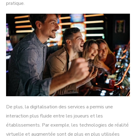
pratique.
De plus, la digitalisation des services a permis une
interaction plus fluide entre les joueurs et les
établissements. Par exemple, les technologies de réalité
virtuelle et augmentée sont de plus en plus utilisées