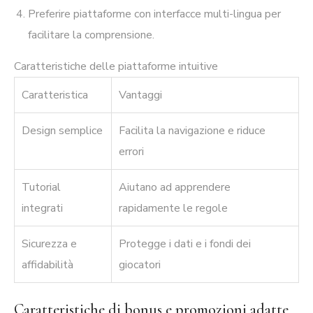
Preferire piattaforme con interfacce multi-lingua per
facilitare la comprensione.
Caratteristiche delle piattaforme intuitive
Caratteristica
Vantaggi
Design semplice
Facilita la navigazione e riduce
errori
Tutorial
Aiutano ad apprendere
integrati
rapidamente le regole
Sicurezza e
Protegge i dati e i fondi dei
affidabilità
giocatori
Caratteristiche di bonus e promozioni adatte