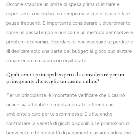
Occorre stabilire un limite di spesa prima di iniziare e
rispettarlo, concordare un tempo massimo di gioco e fare
pause frequenti. È importante considerare il divertimento
come un passatempo e non come un metodo per risolvere
problemi economici. Ricordarsi di non inseguire le perdite e
di dedicare solo una parte del budget al gioco può aiutare
a mantenere un approccio equilibrato.
Quali sono i principali aspetti da considerare per un
principiante che sceglie un casinò online?
Per un principiante, è importante verificare che il casinò
online sia affidabile e regolamentato, offrendo un
ambiente sicuro per le scommesse. È utile anche
controllare la varietà di giochi disponibili, le promozioni di
benvenuto e le modalità di pagamento, assicurandosi che