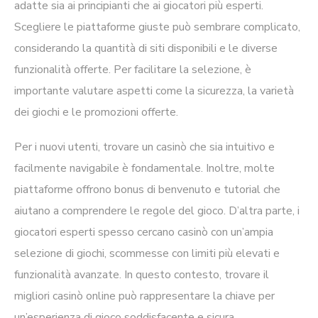
adatte sia ai principianti che ai giocatori più esperti.
Scegliere le piattaforme giuste può sembrare complicato,
considerando la quantità di siti disponibili e le diverse
funzionalità offerte. Per facilitare la selezione, è
importante valutare aspetti come la sicurezza, la varietà
dei giochi e le promozioni offerte.
Per i nuovi utenti, trovare un casinò che sia intuitivo e
facilmente navigabile è fondamentale. Inoltre, molte
piattaforme offrono bonus di benvenuto e tutorial che
aiutano a comprendere le regole del gioco. D’altra parte, i
giocatori esperti spesso cercano casinò con un’ampia
selezione di giochi, scommesse con limiti più elevati e
funzionalità avanzate. In questo contesto, trovare il
migliori casinò online
può rappresentare la chiave per
un’esperienza di gioco soddisfacente e sicura.