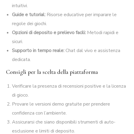
intuitivi.
Guide e tutorial:
Risorse educative per imparare le
regole dei giochi.
Opzioni di deposito e prelievo facili:
Metodi rapidi e
sicuri.
Supporto in tempo reale:
Chat dal vivo e assistenza
dedicata.
Consigli per la scelta della piattaforma
Verificare la presenza di recensioni positive e la licenza
di gioco.
Provare le versioni demo gratuite per prendere
confidenza con l’ambiente.
Assicurarsi che siano disponibili strumenti di auto-
esclusione e limiti di deposito.