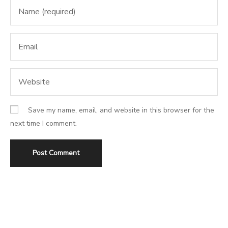
Save my name, email, and website in this browser for the
next time I comment.