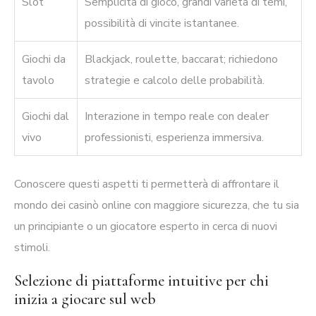
Slot
Semplicità di gioco, grandi varietà di temi,
possibilità di vincite istantanee.
Giochi da
Blackjack, roulette, baccarat; richiedono
tavolo
strategie e calcolo delle probabilità.
Giochi dal
Interazione in tempo reale con dealer
vivo
professionisti, esperienza immersiva.
Conoscere questi aspetti ti permetterà di affrontare il
mondo dei casinò online con maggiore sicurezza, che tu sia
un principiante o un giocatore esperto in cerca di nuovi
stimoli.
Selezione di piattaforme intuitive per chi
inizia a giocare sul web