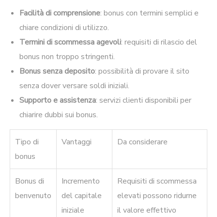
Facilità di comprensione
: bonus con termini semplici e
chiare condizioni di utilizzo.
Termini di scommessa agevoli
: requisiti di rilascio del
bonus non troppo stringenti.
Bonus senza deposito
: possibilità di provare il sito
senza dover versare soldi iniziali.
Supporto e assistenza
: servizi clienti disponibili per
chiarire dubbi sui bonus.
Tipo di
Vantaggi
Da considerare
bonus
Bonus di
Incremento
Requisiti di scommessa
benvenuto
del capitale
elevati possono ridurne
iniziale
il valore effettivo