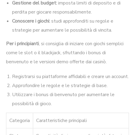
Gestione del budget:
imposta limiti di deposito e di
perdita per giocare responsabilmente.
Conoscere i giochi:
studi approfonditi su regole e
strategie per aumentare le possibilità di vincita.
Per i principianti
, si consiglia di iniziare con giochi semplici
come le slot o il blackjack, sfruttando i bonus di
benvenuto e le versioni demo offerte dai casinò.
Registrarsi su piattaforme affidabili e creare un account.
Approfondire le regole e le strategie di base.
Utilizzare i bonus di benvenuto per aumentare le
possibilità di gioco.
Categoria
Caratteristiche principali