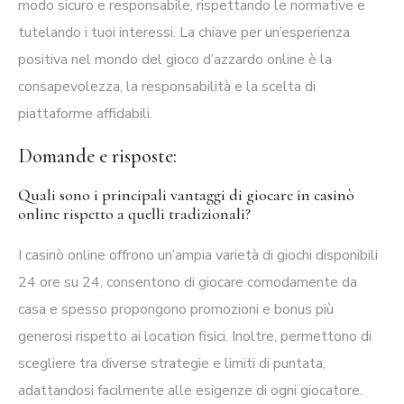
modo sicuro e responsabile, rispettando le normative e
tutelando i tuoi interessi. La chiave per un’esperienza
positiva nel mondo del gioco d’azzardo online è la
consapevolezza, la responsabilità e la scelta di
piattaforme affidabili.
Domande e risposte:
Quali sono i principali vantaggi di giocare in casinò
online rispetto a quelli tradizionali?
I casinò online offrono un’ampia varietà di giochi disponibili
24 ore su 24, consentono di giocare comodamente da
casa e spesso propongono promozioni e bonus più
generosi rispetto ai location fisici. Inoltre, permettono di
scegliere tra diverse strategie e limiti di puntata,
adattandosi facilmente alle esigenze di ogni giocatore.