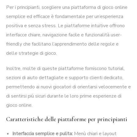
Per i principianti, scegliere una piattaforma di gioco online
semplice ed efficace è fondamentale per un’esperienza
positiva e senza stress. Le piattaforme intuitive offrono
interfacce chiare, navigazione facile e funzionalità user-
friendly che facilitano l’apprendimento delle regole e
delle strategie di gioco.
Inoltre, molte di queste piattaforme forniscono tutorial,
sezioni di aiuto dettagliate e supporto clienti dedicato,
permettendo ai nuovi giocatori di orientarsi velocemente e
di sentirsi più sicuri durante le loro prime esperienze di
gioco online.
Caratteristiche delle piattaforme per principianti
Interfaccia semplice e pulita:
Menù chiari e layout