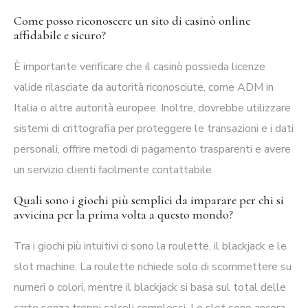
Come posso riconoscere un sito di casinò online
affidabile e sicuro?
È importante verificare che il casinò possieda licenze
valide rilasciate da autorità riconosciute, come ADM in
Italia o altre autorità europee. Inoltre, dovrebbe utilizzare
sistemi di crittografia per proteggere le transazioni e i dati
personali, offrire metodi di pagamento trasparenti e avere
un servizio clienti facilmente contattabile.
Quali sono i giochi più semplici da imparare per chi si
avvicina per la prima volta a questo mondo?
Tra i giochi più intuitivi ci sono la roulette, il blackjack e le
slot machine. La roulette richiede solo di scommettere su
numeri o colori, mentre il blackjack si basa sul total delle
carte senza troppi calcoli complessi. Le slot sono ancora