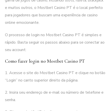
gama de jogos de casino, incluindo slots, ruleta, blackjack
e muitos outros, o Mostbet Casino PT é o local perfeito
para jogadores que buscam uma experiência de casino
online emocionante.
O processo de login no Mostbet Casino PT é simples e
rápido. Basta seguir os passos abaixo para se conectar ao
seu account:
Como fazer login no Mostbet Casino PT
1. Acesse o site do Mostbet Casino PT e clique no botão
“Login” no canto superior direito da página.
2. Insira seu endereço de e-mail ou número de telefone e
senha.