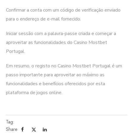
Confirmar a conta com um código de verificação enviado
para o endereço de e-mail fornecido.
Iniciar sessão com a palavra-passe criada e começar a
aproveitar as funcionalidades do Casino Mostbet
Portugal.
Em resumo, o registo no Casino Mostbet Portugal é um
passo importante para aproveitar ao máximo as
funcionalidades e benefícios oferecidos por esta
plataforma de jogos online.
Tag:
Share