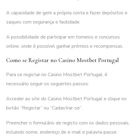
A capacidade de gerir a própria conta e fazer depósitos e
saques com segurança e facilidade.
A possibilidade de participar em torneios e concursos
online, onde é possível ganhar prémios e recompensas.
Como se Registar no Casino Mostbet Portugal
Para se registar no Casino Mostbet Portugal, é
necessário seguir os seguintes passos:
Acceder ao site do Casino Mostbet Portugal e clique no
botão “Registar” ou “Cadastrar-se”.
Preencher o formulário de registo com os dados pessoais,
incluindo nome, endereço de e-mail e palavra-passe.