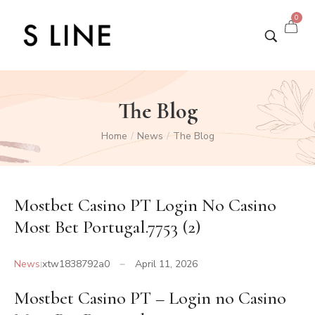
0
The Blog
Home
News
The Blog
/
/
Mostbet Casino PT Login No Casino
Most Bet Portugal.7753 (2)
News
xtw1838792a0
April 11, 2026
Mostbet Casino PT – Login no Casino