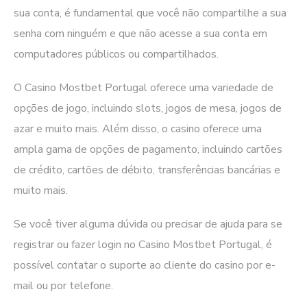
sua conta, é fundamental que você não compartilhe a sua
senha com ninguém e que não acesse a sua conta em
computadores públicos ou compartilhados.
O Casino Mostbet Portugal oferece uma variedade de
opções de jogo, incluindo slots, jogos de mesa, jogos de
azar e muito mais. Além disso, o casino oferece uma
ampla gama de opções de pagamento, incluindo cartões
de crédito, cartões de débito, transferências bancárias e
muito mais.
Se você tiver alguma dúvida ou precisar de ajuda para se
registrar ou fazer login no Casino Mostbet Portugal, é
possível contatar o suporte ao cliente do casino por e-
mail ou por telefone.