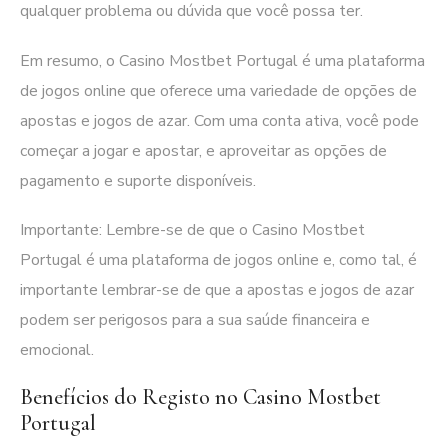
qualquer problema ou dúvida que você possa ter.
Em resumo, o Casino Mostbet Portugal é uma plataforma
de jogos online que oferece uma variedade de opções de
apostas e jogos de azar. Com uma conta ativa, você pode
começar a jogar e apostar, e aproveitar as opções de
pagamento e suporte disponíveis.
Importante: Lembre-se de que o Casino Mostbet
Portugal é uma plataforma de jogos online e, como tal, é
importante lembrar-se de que a apostas e jogos de azar
podem ser perigosos para a sua saúde financeira e
emocional.
Benefícios do Registo no Casino Mostbet
Portugal