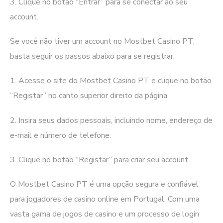
3. Clique no botão “Entrar” para se conectar ao seu
account.
Se você não tiver um account no Mostbet Casino PT,
basta seguir os passos abaixo para se registrar:
1. Acesse o site do Mostbet Casino PT e clique no botão
“Registar” no canto superior direito da página.
2. Insira seus dados pessoais, incluindo nome, endereço de
e-mail e número de telefone.
3. Clique no botão “Registar” para criar seu account.
O Mostbet Casino PT é uma opção segura e confiável
para jogadores de casino online em Portugal. Com uma
vasta gama de jogos de casino e um processo de login