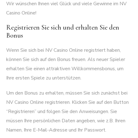
Wir wünschen Ihnen viel Glück und viele Gewinne im NV
Casino Online!
Registrieren Sie sich und erhalten Sie den
Bonus
Wenn Sie sich bei NV Casino Online registriert haben,
können Sie sich auf den Bonus freuen. Als neuer Spieler
erhalten Sie einen attraktiven Willkommensbonus, um
Ihre ersten Spiele zu unterstützen.
Um den Bonus zu erhalten, müssen Sie sich zunächst bei
NV Casino Online registrieren. Klicken Sie auf den Button
“Registrieren” und folgen Sie den Anweisungen. Sie
müssen Ihre persönlichen Daten angeben, wie z.B. Ihren
Namen, Ihre E-Mail-Adresse und Ihr Passwort.