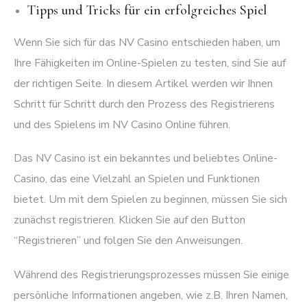
Tipps und Tricks für ein erfolgreiches Spiel
Wenn Sie sich für das NV Casino entschieden haben, um
Ihre Fähigkeiten im Online-Spielen zu testen, sind Sie auf
der richtigen Seite. In diesem Artikel werden wir Ihnen
Schritt für Schritt durch den Prozess des Registrierens
und des Spielens im NV Casino Online führen.
Das NV Casino ist ein bekanntes und beliebtes Online-
Casino, das eine Vielzahl an Spielen und Funktionen
bietet. Um mit dem Spielen zu beginnen, müssen Sie sich
zunächst registrieren. Klicken Sie auf den Button
“Registrieren” und folgen Sie den Anweisungen.
Während des Registrierungsprozesses müssen Sie einige
persönliche Informationen angeben, wie z.B. Ihren Namen,