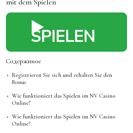
mit dem Spielen
▶️
SPIELEN
Содержимое
Registrieren Sie sich und erhalten Sie den
Bonus
Wie funktioniert das Spielen im NV Casino
Online?
Wie funktioniert das Spielen im NV Casino
Online?