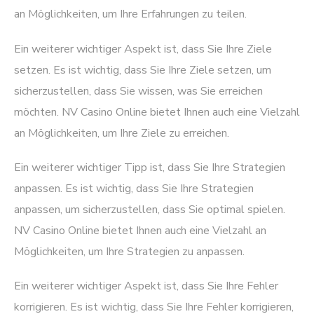
an Möglichkeiten, um Ihre Erfahrungen zu teilen.
Ein weiterer wichtiger Aspekt ist, dass Sie Ihre Ziele
setzen. Es ist wichtig, dass Sie Ihre Ziele setzen, um
sicherzustellen, dass Sie wissen, was Sie erreichen
möchten. NV Casino Online bietet Ihnen auch eine Vielzahl
an Möglichkeiten, um Ihre Ziele zu erreichen.
Ein weiterer wichtiger Tipp ist, dass Sie Ihre Strategien
anpassen. Es ist wichtig, dass Sie Ihre Strategien
anpassen, um sicherzustellen, dass Sie optimal spielen.
NV Casino Online bietet Ihnen auch eine Vielzahl an
Möglichkeiten, um Ihre Strategien zu anpassen.
Ein weiterer wichtiger Aspekt ist, dass Sie Ihre Fehler
korrigieren. Es ist wichtig, dass Sie Ihre Fehler korrigieren,