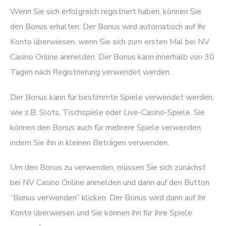
Wenn Sie sich erfolgreich registriert haben, können Sie
den Bonus erhalten. Der Bonus wird automatisch auf Ihr
Konto überwiesen, wenn Sie sich zum ersten Mal bei NV
Casino Online anmelden. Der Bonus kann innerhalb von 30
Tagen nach Registrierung verwendet werden.
Der Bonus kann für bestimmte Spiele verwendet werden,
wie z.B. Slots, Tischspiele oder Live-Casino-Spiele. Sie
können den Bonus auch für mehrere Spiele verwenden,
indem Sie ihn in kleinen Beträgen verwenden.
Um den Bonus zu verwenden, müssen Sie sich zunächst
bei NV Casino Online anmelden und dann auf den Button
“Bonus verwenden” klicken. Der Bonus wird dann auf Ihr
Konto überwiesen und Sie können ihn für Ihre Spiele