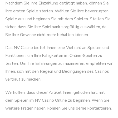
Nachdem Sie Ihre Einzahlung getätigt haben, können Sie
Ihre ersten Spiele starten. Wählen Sie Ihre bevorzugten
Spiele aus und beginnen Sie mit dem Spielen. Stellen Sie
sicher, dass Sie Ihre Spielbank sorgfältig auswählen, da
Sie Ihre Gewinne nicht mehr behalten können.
Das NV Casino bietet Ihnen eine Vielzahl an Spielen und
Funktionen, um Ihre Fähigkeiten im Online-Spielen zu
testen. Um Ihre Erfahrungen zu maximieren, empfehlen wir
Ihnen, sich mit den Regeln und Bedingungen des Casinos
vertraut zu machen.
Wir hoffen, dass dieser Artikel Ihnen geholfen hat, mit
dem Spielen im NV Casino Online zu beginnen. Wenn Sie
weitere Fragen haben, können Sie uns gerne kontaktieren.