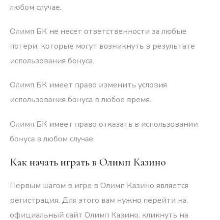
любом случае.
Олимп БК не несет ответственности за любые
потери, которые могут возникнуть в результате
использования бонуса.
Олимп БК имеет право изменить условия
использования бонуса в любое время.
Олимп БК имеет право отказать в использовании
бонуса в любом случае.
Как начать играть в Олимп Казино
Первым шагом в игре в Олимп Казино является
регистрация. Для этого вам нужно перейти на
официальный сайт Олимп Казино, кликнуть на