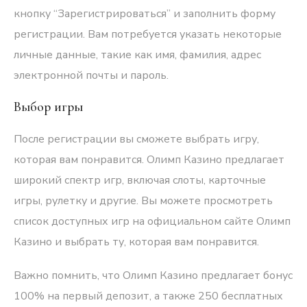
кнопку “Зарегистрироваться” и заполнить форму
регистрации. Вам потребуется указать некоторые
личные данные, такие как имя, фамилия, адрес
электронной почты и пароль.
Выбор игры
После регистрации вы сможете выбрать игру,
которая вам понравится. Олимп Казино предлагает
широкий спектр игр, включая слоты, карточные
игры, рулетку и другие. Вы можете просмотреть
список доступных игр на официальном сайте Олимп
Казино и выбрать ту, которая вам понравится.
Важно помнить, что Олимп Казино предлагает бонус
100% на первый депозит, а также 250 бесплатных