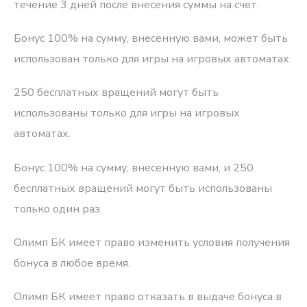
течение 3 дней после внесения суммы на счет.
Бонус 100% на сумму, внесенную вами, может быть
использован только для игры на игровых автоматах.
250 бесплатных вращений могут быть
использованы только для игры на игровых
автоматах.
Бонус 100% на сумму, внесенную вами, и 250
бесплатных вращений могут быть использованы
только один раз.
Олимп БК имеет право изменить условия получения
бонуса в любое время.
Олимп БК имеет право отказать в выдаче бонуса в