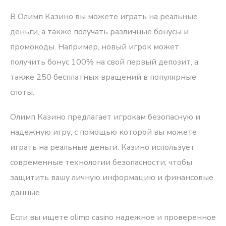
В Олимп Казино вы можете играть на реальные
деньги, а также получать различные бонусы и
промокоды. Например, новый игрок может
получить бонус 100% на свой первый депозит, а
также 250 бесплатных вращений в популярные
слоты.
Олимп Казино предлагает игрокам безопасную и
надежную игру, с помощью которой вы можете
играть на реальные деньги. Казино использует
современные технологии безопасности, чтобы
защитить вашу личную информацию и финансовые
данные.
Если вы ищете
olimp casino
надежное и проверенное