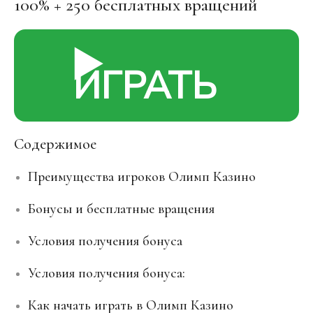
100% + 250 бесплатных вращений
▶️
ИГРАТЬ
Содержимое
Преимущества игроков Олимп Казино
Бонусы и бесплатные вращения
Условия получения бонуса
Условия получения бонуса:
Как начать играть в Олимп Казино