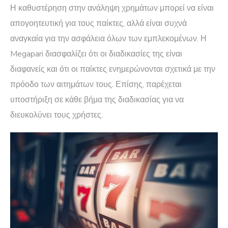
Η καθυστέρηση στην ανάληψη χρημάτων μπορεί να είναι
απογοητευτική για τους παίκτες, αλλά είναι συχνά
αναγκαία για την ασφάλεια όλων των εμπλεκομένων. Η
Megapari διασφαλίζει ότι οι διαδικασίες της είναι
διαφανείς και ότι οι παίκτες ενημερώνονται σχετικά με την
πρόοδο των αιτημάτων τους. Επίσης, παρέχεται
υποστήριξη σε κάθε βήμα της διαδικασίας για να
διευκολύνει τους χρήστες.