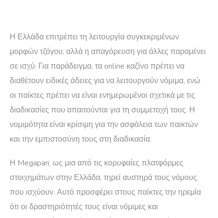
Η Ελλάδα επιτρέπει τη λειτουργία συγκεκριμένων
μορφών τζόγου, αλλά η απαγόρευση για άλλες παραμένει
σε ισχύ. Για παράδειγμα, τα online καζίνο πρέπει να
διαθέτουν ειδικές άδειες για να λειτουργούν νόμιμα, ενώ
οι παίκτες πρέπει να είναι ενημερωμένοι σχετικά με τις
διαδικασίες που απαιτούνται για τη συμμετοχή τους. Η
νομιμότητα είναι κρίσιμη για την ασφάλεια των παικτών
και την εμπιστοσύνη τους στη διαδικασία.
Η Megapari, ως μια από τις κορυφαίες πλατφόρμες
στοιχημάτων στην Ελλάδα, τηρεί αυστηρά τους νόμους
που ισχύουν. Αυτό προσφέρει στους παίκτες την ηρεμία
ότι οι δραστηριότητές τους είναι νόμιμες και