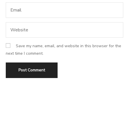
Save my name, email, and website in this browser for the
next time I comment.