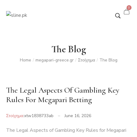
0
The Blog
Home
megapari-greece.gr
Στοίχημα
The Blog
/
/
/
The Legal Aspects Of Gambling Key
Rules For Megapari Betting
Στοίχημα
xtw1838733ab
June 16, 2026
The Legal Aspects of Gambling Key Rules for Megapari