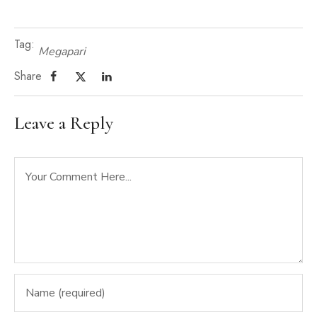
Tag:
Megapari
Share
Leave a Reply