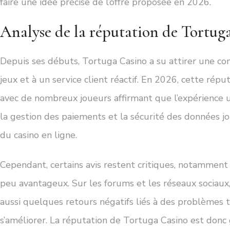
faire une idée précise de l’offre proposée en 2026.
Analyse de la réputation de Tortuga
Depuis ses débuts, Tortuga Casino a su attirer une c
jeux et à un service client réactif. En 2026, cette répu
avec de nombreux joueurs affirmant que l’expérience ut
la gestion des paiements et la sécurité des données jo
du casino en ligne.
Cependant, certains avis restent critiques, notamment 
peu avantageux. Sur les forums et les réseaux sociaux
aussi quelques retours négatifs liés à des problèmes
s’améliorer. La réputation de Tortuga Casino est don