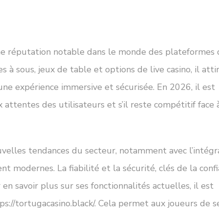
une réputation notable dans le monde des plateformes 
à sous, jeux de table et options de live casino, il atti
une expérience immersive et sécurisée. En 2026, il est
 attentes des utilisateurs et s’il reste compétitif face
uvelles tendances du secteur, notamment avec l’intégr
modernes. La fiabilité et la sécurité, clés de la confi
 savoir plus sur ses fonctionnalités actuelles, il est
ps://tortugacasino.black/
. Cela permet aux joueurs de s