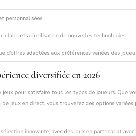
et personnalisées
claire et à l’utilisation de nouvelles technologies
ue d’offres adaptées aux préférences variées des joueu
périence diversifiée en 2026
eux pour satisfaire tous les types de joueurs. Que vo
 de jeux en direct, vous trouverez des options variées
élection innovante, avec des jeux en partenariat avec 