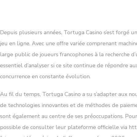
Depuis plusieurs années, Tortuga Casino s’est forgé 
jeu en ligne. Avec une offre variée comprenant machines 
large public de joueurs francophones à la recherche d’
essentiel d’analyser si ce site continue de répondre aux
concurrence en constante évolution.
Au fil du temps, Tortuga Casino a su s’adapter aux no
de technologies innovantes et de méthodes de paiement 
sont également au centre de ses préoccupations. Pour en
possible de consulter leur plateforme officielle via
htt