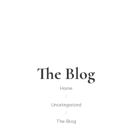
The Blog
Home
/
Uncategorized
/
The Blog