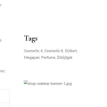
r
Tags
s
Cosmetic 4
Cosmetic 6
Elitbet
Megapari
Perfume
Στοίχημα
vec
MAKE