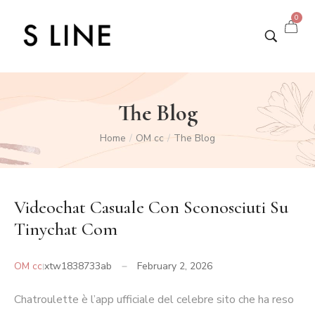
0
The Blog
Home
OM cc
The Blog
/
/
Videochat Casuale Con Sconosciuti Su
Tinychat Com
OM cc
xtw1838733ab
February 2, 2026
Chatroulette è l’app ufficiale del celebre sito che ha reso