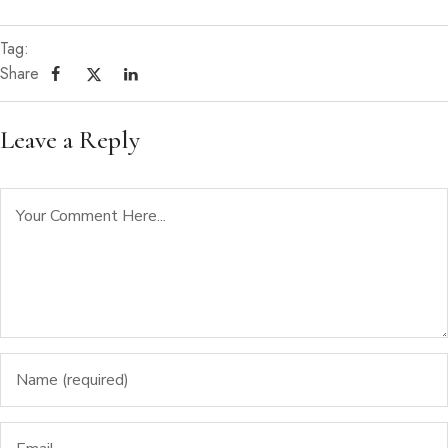
Tag:
Share
Leave a Reply