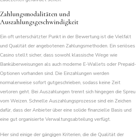
Zahlungsmodalitäten und
Auszahlungsgeschwindigkeit
Ein oft unterschätzter Punkt in der Bewertung ist die Vielfalt
und Qualität der angebotenen Zahlungsmethoden. Ein seriöses
Casino stellt sicher, dass sowohl klassische Wege wie
Banküberweisungen als auch moderne E-Wallets oder Prepaid-
Optionen vorhanden sind. Die Einzahlungen werden
normalerweise sofort gutgeschrieben, sodass keine Zeit
verloren geht. Bei Auszahlungen trennt sich hingegen die Spreu
vom Weizen. Schnelle Auszahlungsprozesse sind ein Zeichen
dafür, dass der Anbieter über eine solide finanzielle Basis und
eine gut organisierte Verwaltungsabteilung verfügt.
Hier sind einige der gängigen Kriterien, die die Qualität der