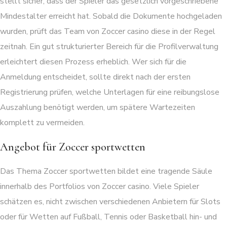
stellt sicher, dass der Spieler das gesetzlich vorgeschriebene
Mindestalter erreicht hat. Sobald die Dokumente hochgeladen
wurden, prüft das Team von Zoccer casino diese in der Regel
zeitnah. Ein gut strukturierter Bereich für die Profilverwaltung
erleichtert diesen Prozess erheblich. Wer sich für die
Anmeldung entscheidet, sollte direkt nach der ersten
Registrierung prüfen, welche Unterlagen für eine reibungslose
Auszahlung benötigt werden, um spätere Wartezeiten
komplett zu vermeiden.
Angebot für Zoccer sportwetten
Das Thema Zoccer sportwetten bildet eine tragende Säule
innerhalb des Portfolios von Zoccer casino. Viele Spieler
schätzen es, nicht zwischen verschiedenen Anbietern für Slots
oder für Wetten auf Fußball, Tennis oder Basketball hin- und