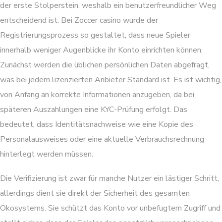
der erste Stolperstein, weshalb ein benutzerfreundlicher Weg
entscheidend ist. Bei Zoccer casino wurde der
Registrierungsprozess so gestaltet, dass neue Spieler
innerhalb weniger Augenblicke ihr Konto einrichten können.
Zunächst werden die üblichen persönlichen Daten abgefragt,
was bei jedem lizenzierten Anbieter Standard ist. Es ist wichtig,
von Anfang an korrekte Informationen anzugeben, da bei
späteren Auszahlungen eine KYC-Prüfung erfolgt. Das
bedeutet, dass Identitätsnachweise wie eine Kopie des
Personalausweises oder eine aktuelle Verbrauchsrechnung
hinterlegt werden müssen.
Die Verifizierung ist zwar für manche Nutzer ein lästiger Schritt,
allerdings dient sie direkt der Sicherheit des gesamten
Ökosystems. Sie schützt das Konto vor unbefugtem Zugriff und