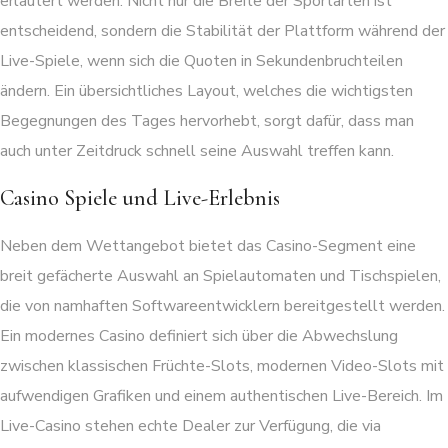
erläutert werden. Nicht nur die Breite der Sportarten ist
entscheidend, sondern die Stabilität der Plattform während der
Live-Spiele, wenn sich die Quoten in Sekundenbruchteilen
ändern. Ein übersichtliches Layout, welches die wichtigsten
Begegnungen des Tages hervorhebt, sorgt dafür, dass man
auch unter Zeitdruck schnell seine Auswahl treffen kann.
Casino Spiele und Live-Erlebnis
Neben dem Wettangebot bietet das Casino-Segment eine
breit gefächerte Auswahl an Spielautomaten und Tischspielen,
die von namhaften Softwareentwicklern bereitgestellt werden.
Ein modernes Casino definiert sich über die Abwechslung
zwischen klassischen Früchte-Slots, modernen Video-Slots mit
aufwendigen Grafiken und einem authentischen Live-Bereich. Im
Live-Casino stehen echte Dealer zur Verfügung, die via