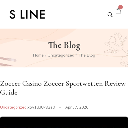
0
The Blog
Home
Uncategorized
The Blog
/
/
Zoccer Casino Zoccer Sportwetten Review
Guide
Uncategorized
xtw1838792a0
April 7, 2026