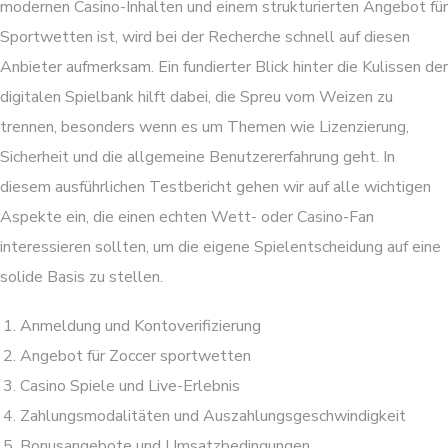
modernen Casino-Inhalten und einem strukturierten Angebot für
Sportwetten ist, wird bei der Recherche schnell auf diesen
Anbieter aufmerksam. Ein fundierter Blick hinter die Kulissen der
digitalen Spielbank hilft dabei, die Spreu vom Weizen zu
trennen, besonders wenn es um Themen wie Lizenzierung,
Sicherheit und die allgemeine Benutzererfahrung geht. In
diesem ausführlichen Testbericht gehen wir auf alle wichtigen
Aspekte ein, die einen echten Wett- oder Casino-Fan
interessieren sollten, um die eigene Spielentscheidung auf eine
solide Basis zu stellen.
Anmeldung und Kontoverifizierung
Angebot für Zoccer sportwetten
Casino Spiele und Live-Erlebnis
Zahlungsmodalitäten und Auszahlungsgeschwindigkeit
Bonusangebote und Umsatzbedingungen