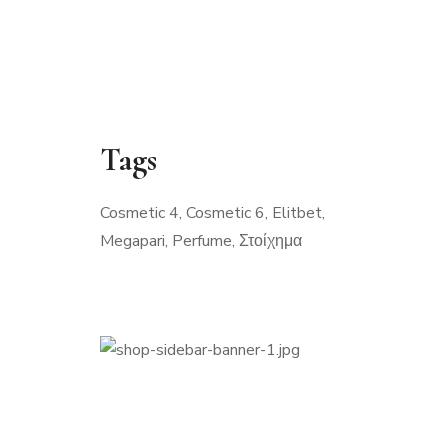
Tags
Cosmetic 4
Cosmetic 6
Elitbet
Megapari
Perfume
Στοίχημα
MAKE