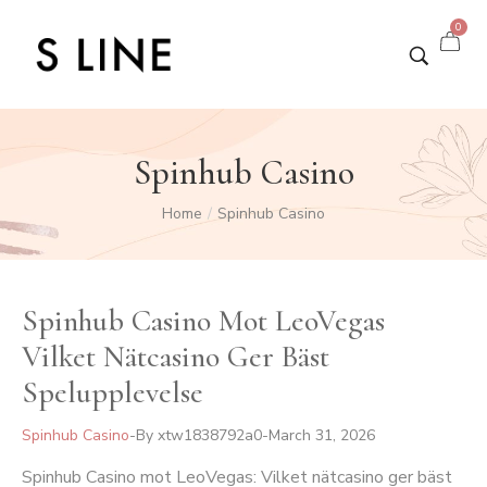
0
Spinhub Casino
Home
Spinhub Casino
/
Spinhub Casino Mot LeoVegas
Vilket Nätcasino Ger Bäst
Spelupplevelse
Spinhub Casino
By
xtw1838792a0
March 31, 2026
Spinhub Casino mot LeoVegas: Vilket nätcasino ger bäst