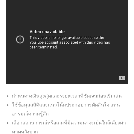
กำหนดวงเงินสูงสุดและระยะเวลาที่ชัดเจนก่อนเริ่มเล่น
ใช้ข้อมูลสถิติและแนวโน้มประกอบการตัดสินใจ แทน
อารมณ์ความรู้สึก
เลือกสถานการณ์หรือเกมที่มีความน่าจะเป็นใกล้เคียงค่า
คาดหวังบวก