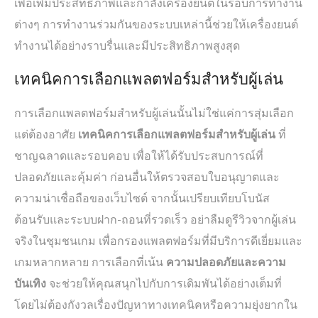
เพื่อเพิ่มประสิทธิภาพและกำลังเครื่องยนต์ในรอบการทำงาน
ต่างๆ การทำงานร่วมกันของระบบเหล่านี้ช่วยให้เครื่องยนต์
ทำงานได้อย่างราบรื่นและมีประสิทธิภาพสูงสุด
เทคนิคการเลือกแพลตฟอร์มสำหรับผู้เล่น
การเลือกแพลตฟอร์มสำหรับผู้เล่นนั้นไม่ใช่แค่การสุ่มเลือก
แต่ต้องอาศัย
เทคนิคการเลือกแพลตฟอร์มสำหรับผู้เล่น
ที่
ชาญฉลาดและรอบคอบ เพื่อให้ได้รับประสบการณ์ที่
ปลอดภัยและคุ้มค่า ก่อนอื่นให้ตรวจสอบใบอนุญาตและ
ความน่าเชื่อถือของเว็บไซต์ จากนั้นเปรียบเทียบโบนัส
ต้อนรับและระบบฝาก-ถอนที่รวดเร็ว อย่าลืมดูรีวิวจากผู้เล่น
จริงในชุมชนเกม เพื่อกรองแพลตฟอร์มที่มีบริการดีเยี่ยมและ
เกมหลากหลาย การเลือกที่เน้น
ความปลอดภัยและความ
บันเทิง
จะช่วยให้คุณสนุกไปกับการเดิมพันได้อย่างเต็มที่
โดยไม่ต้องกังวลเรื่องปัญหาทางเทคนิคหรือความยุ่งยากใน