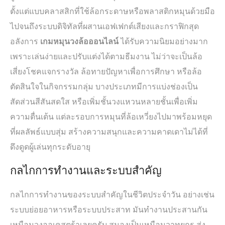
ตั้งแต่แบบคลาสสิกที่ใช้ล้อกระดาษหรือพลาสติกหมุนด้วยมือ
ไปจนถึงระบบดิจิทัลที่ผสานเอฟเฟกต์เสียงและกราฟิกสุด
อลังการ
เกมหมุนวงล้อออนไลน์
ได้รับความนิยมอย่างมาก
เพราะเล่นง่ายและปรับแต่งได้ตามธีมงาน ไม่ว่าจะเป็นล้อ
เสี่ยงโชคแจกรางวัล ล้อทายปัญหาเพื่อการศึกษา หรือล้อ
ตัดสินใจในกิจกรรมกลุ่ม บางประเภทมีการแบ่งช่องเป็น
สัดส่วนสีสันสดใส หรือเพิ่มชั้นวงแหวนหลายชั้นเพื่อเพิ่ม
ความตื่นเต้น แต่ละรอบการหมุนที่ล้อเหวี่ยงไปมาพร้อมหยุด
ที่ผลลัพธ์แบบสุ่ม สร้างความสนุกและความคาดเดาไม่ได้ที่
ดึงดูดผู้เล่นทุกระดับอายุ
กลไกการทำงานและระบบสำคัญ
กลไกการทำงานของระบบสำคัญในชีวิตประจำวัน อย่างเช่น
ระบบย่อยอาหารหรือระบบประสาท มันทำงานประสานกัน