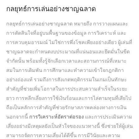
กลยุทธ์การเล่นอย่างชาญฉลาด
กลยุทธ์การเล่นอย่างชาญฉลาด หมายถึง การวางแผนและ
การตัดสินใจที่อยู่บนพื้นฐานของข้อมูล การวิเคราะห์ และ
การควบคุมอารมณ์ ไม่ใช่การพึ่งโชคเพียงอย่างเดียว ผู้เล่นที่
ชาญฉลาดจะกำหนดงบประมาณที่แน่นอนและยึดมั่นในขีด
จำกัดนั้น พร้อมทั้งรู้จักเลือกเวลาและสถานการณ์ที่เหมาะ
สมในการเดิมพัน การศึกษาและทำความเข้าใจกฎกติกา
อย่างถ่องแท้ รวมถึงการสังเกตพฤติกรรมในเกมเป็นทักษะ
สำคัญที่ช่วยเพิ่มโอกาสในการประสบความสำเร็จในระยะ
ยาว การหลีกเลี่ยงการใช้เงินร้อนและการไล่ตามทุนที่เสียไป
ถือเป็นหลักการสำคัญที่ช่วยรักษาสภาพคล่องทางการเงิน
นอกจากนี้
การวิเคราะห์อัตราต่อรอง
และการประเมินความ
เสี่ยงอย่างมีเหตุผลยังเป็นหัวใจของแนวทางนี้ ซึ่งช่วยให้ผู้เล่น
สามารถจัดการความเสี่ยงได้ดีขึ้น การมีวินัยและความ