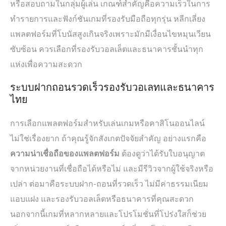
หรือสอบถามในกลุ่มผู้เล่น เกณฑ์สำคัญคือความเร็วในการ
ทำรายการและฟังก์ชันเกมที่รองรับมือถือทุกรุ่น หลีกเลี่ยง
แพลตฟอร์มที่โบนัสสูงเกินจริงเพราะมักมีเงื่อนไขหมุนเวียน
ซับซ้อน ควรเลือกที่รองรับวอลเล็ตและธนาคารชั้นนำทุก
แห่งเพื่อความสะดวก
ระบบฝากถอนรวดเร็วรองรับวอเลทและธนาคาร
ไทย
การเลือกแพลตฟอร์มสำหรับเล่นเกมหรือคาสิโนออนไลน์
ไม่ใช่เรื่องยาก ถ้าคุณรู้จักสังเกตปัจจัยสำคัญ อย่างแรกคือ
ความน่าเชื่อถือของแพลตฟอร์ม
ต้องดูว่าได้รับใบอนุญาต
จากหน่วยงานที่เชื่อถือได้หรือไม่ และมีรีวิวจากผู้ใช้จริงหรือ
เปล่า ต่อมาคือระบบฝาก-ถอนที่รวดเร็ว ไม่มีค่าธรรมเนียม
แอบแฝง และรองรับวอลเล็ตหรือธนาคารที่คุณสะดวก
นอกจากนี้เกมที่หลากหลายและโปรโมชั่นที่โปร่งใสก็ช่วย