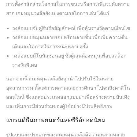
การตั้งค่าสัดส่วนโอกาสในการชนะหรือการเพิ่มระดับความ
ยาก เกมหมุนวงล้อยังแบ่งตามกลไกการเล่น ได้แก่
วงล้อแบบจับคู่สีหรือสัญลักษณ์ เพื่อลุ้นรางวัลตามเงื่อนไข
วงล้อแบบหมุนหลายรอบหรือหลายชั้น เพื่อเพิ่มความตื่น
เต้นและโอกาสในการชนะหลายครั้ง
วงล้อแบบมีโบนัสซ่อนอยู่ ซึ่งผู้เล่นต้องหมุนเพื่อปลดล็อก
รางวัลพิเศษ
นอกจากนี้ เกมหมุนวงล้อยังถูกนำไปปรับใช้ในหลาย
อุตสาหกรรม ตั้งแต่การตลาดและการศึกษา ไปจนถึงคาสิโน
ออนไลน์ ซึ่งแต่ละประเภทออกแบบมาเพื่อสร้างความบันเทิง
และเพิ่มการมีส่วนร่วมของผู้ใช้อย่างมีประสิทธิภาพ
แบรนด์ธีมภาพยนตร์และซีรีส์ยอดนิยม
รูปแบบและประเภทของเกมหมุนวงล้อมีความหลากหลาย