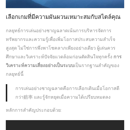
เลือกเกมที่มีความผันผวนเหมาะสมกับสไตล์คุณ
กลยุทธ์การเล่นอย่างชาญฉลาดเน้นการบริหารจัดการ
ทรัพยากรและความรู้เพื่อเพิ่มโอกาสประสบความสำเร็จ
สูงสุด ไม่ใช่การพึ่งพาโชคลาภเพียงอย่างเดียว ผู้เล่นควร
ศึกษาและวิเคราะห์ปัจจัยแวดล้อมก่อนตัดสินใจทุกครั้ง
การ
วิเคราะห์ความเสี่ยงอย่างเป็นระบบ
เป็นรากฐานสำคัญของ
กลยุทธ์นี้
การเล่นอย่างชาญฉลาดคือการเลือกเดินเมื่อโอกาสดี
กว่า赔率 และรู้จักหยุดเมื่อความได้เปรียบหมดลง
หลักการสำคัญประกอบด้วย: