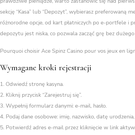
prawdziwe pieniądze, warto zastanowić się nad pierws
sekcję “Kasa” lub “Depozyt”, wybierasz preferowaną me
różnorodne opcje, od kart płatniczych po e-portfele i
depozytu jest niska, co pozwala zacząć grę bez dużego 
Pourquoi choisir Ace Spinz Casino pour vos jeux en lig
Wymagane kroki rejestracji
1. Odwiedź stronę kasyna.
2. Kliknij przycisk “Zarejestruj się”.
3. Wypełnij formularz danymi: e-mail, hasło.
4. Podaj dane osobowe: imię, nazwisko, datę urodzenia,
5. Potwierdź adres e-mail przez kliknięcie w link aktyw