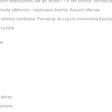
zym depozytem. Jak go zrobić? To też proste. Wchodzi
todę płatności i wpisujesz kwotę. Kasyno oferuje
 przelewy bankowe. Pamiętaj, że często minimalna kwota
ryzyka.
ne
 adres.
acyjny.