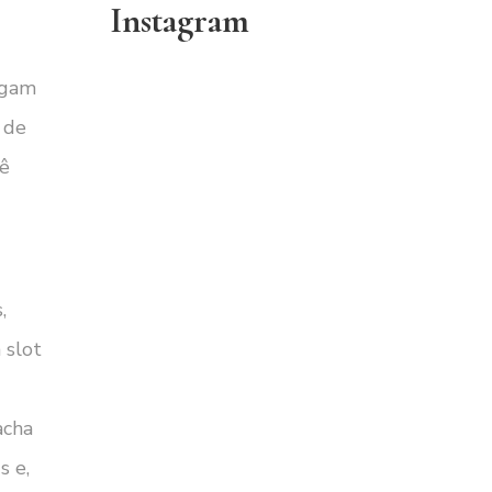
Instagram
agam
 de
cê
,
 slot
acha
s e,