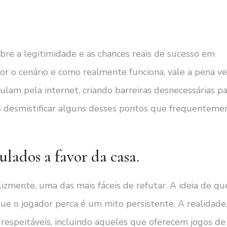
bre a legitimidade e as chances reais de sucesso em
r o cenário e como realmente funciona, vale a pena
ve
ulam pela internet, criando barreiras desnecessárias p
os desmistificar alguns desses pontos que frequenteme
lados a favor da casa.
lizmente, uma das mais fáceis de refutar. A ideia de qu
ue o jogador perca é um mito persistente. A realidade
 respeitáveis, incluindo aqueles que oferecem jogos de