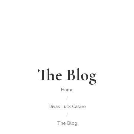
The Blog
Home
/
Divas Luck Casino
/
The Blog