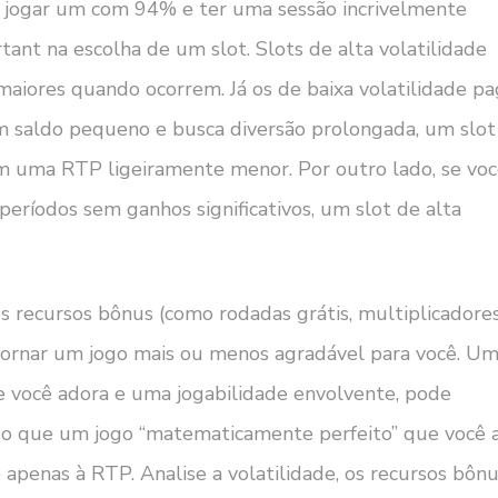
 jogar um com 94% e ter uma sessão incrivelmente
rtant na escolha de um slot. Slots de alta volatilidade
iores quando ocorrem. Já os de baixa volatilidade p
 saldo pequeno e busca diversão prolongada, um slot
m uma RTP ligeiramente menor. Por outro lado, se vo
períodos sem ganhos significativos, um slot de alta
s recursos bônus (como rodadas grátis, multiplicadores
m tornar um jogo mais ou menos agradável para você. Um
você adora e uma jogabilidade envolvente, pode
 do que um jogo “matematicamente perfeito” que você 
 apenas à RTP. Analise a volatilidade, os recursos bônu