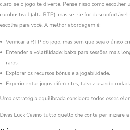
claro, se o jogo te diverte. Pense nisso como escolhe
combustível (alta RTP), mas se ele for desconfortável 
escolha para você. A melhor abordagem é:
Verificar a RTP do jogo, mas sem que seja o único cri
Entender a volatilidade: baixa para sessões mais lo
raros.
Explorar os recursos bônus e a jogabilidade.
Experimentar jogos diferentes, talvez usando rodadas
Uma estratégia equilibrada considera todos esses ele
Divas Luck Casino tutto quello che conta per iniziare a