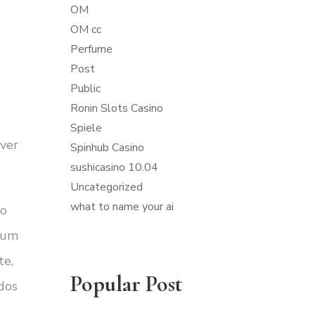
OM
OM cc
Perfume
Post
Public
Ronin Slots Casino
Spiele
ever
Spinhub Casino
sushicasino 10.04
Uncategorized
what to name your ai
to
 um
te,
Popular Post
dos