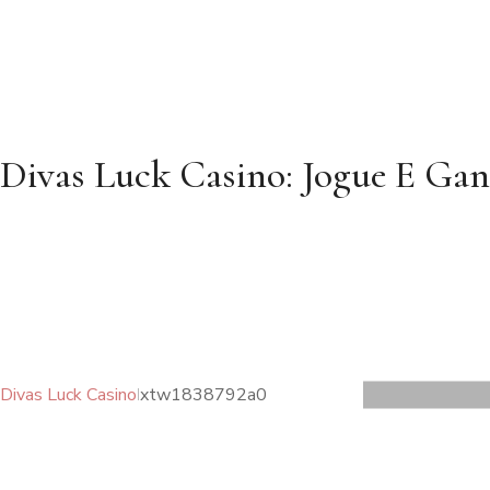
Divas Luck Casino: Jogue E Ga
Divas Luck Casino
xtw1838792a0