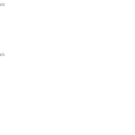
ais
is