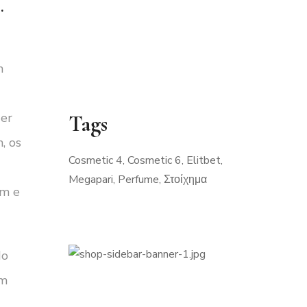
.
m
der
Tags
, os
Cosmetic 4
Cosmetic 6
Elitbet
Megapari
Perfume
Στοίχημα
um e
do
om
MAKE