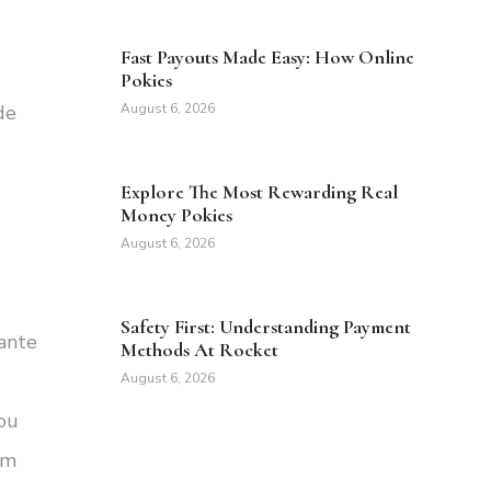
Fast Payouts Made Easy: How Online
Pokies
August 6, 2026
de
Explore The Most Rewarding Real
Money Pokies
August 6, 2026
Safety First: Understanding Payment
ante
Methods At Rocket
August 6, 2026
 ou
um