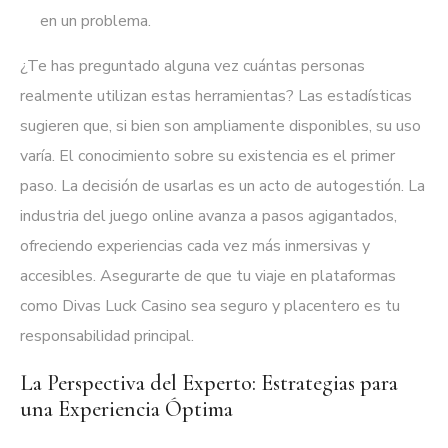
en un problema.
¿Te has preguntado alguna vez cuántas personas
realmente utilizan estas herramientas? Las estadísticas
sugieren que, si bien son ampliamente disponibles, su uso
varía. El conocimiento sobre su existencia es el primer
paso. La decisión de usarlas es un acto de autogestión. La
industria del juego online avanza a pasos agigantados,
ofreciendo experiencias cada vez más inmersivas y
accesibles. Asegurarte de que tu viaje en plataformas
como Divas Luck Casino sea seguro y placentero es tu
responsabilidad principal.
La Perspectiva del Experto: Estrategias para
una Experiencia Óptima