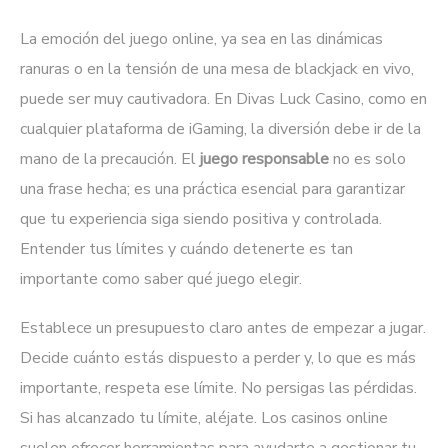
La emoción del juego online, ya sea en las dinámicas
ranuras o en la tensión de una mesa de blackjack en vivo,
puede ser muy cautivadora. En Divas Luck Casino, como en
cualquier plataforma de iGaming, la diversión debe ir de la
mano de la precaución. El
juego responsable
no es solo
una frase hecha; es una práctica esencial para garantizar
que tu experiencia siga siendo positiva y controlada.
Entender tus límites y cuándo detenerte es tan
importante como saber qué juego elegir.
Establece un presupuesto claro antes de empezar a jugar.
Decide cuánto estás dispuesto a perder y, lo que es más
importante, respeta ese límite. No persigas las pérdidas.
Si has alcanzado tu límite, aléjate. Los casinos online
suelen ofrecer herramientas para ayudarte a gestionar tu