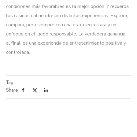
condiciones más favorables es la mejor opción. Y recuerda,
los casinos online ofrecen distintas experiencias. Explora,
compara, pero siempre con una estrategia clara y un
enfoque en el juego responsable. La verdadera ganancia,
al final, es una experiencia de entretenimiento positiva y
controlada.
Tag:
Share