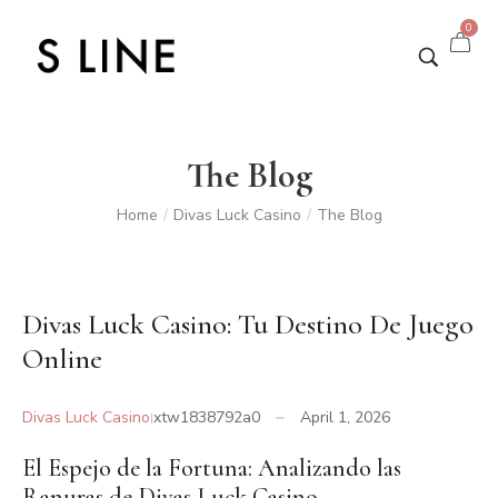
0
The Blog
Home
Divas Luck Casino
The Blog
/
/
Divas Luck Casino: Tu Destino De Juego
Online
Divas Luck Casino
xtw1838792a0
April 1, 2026
El Espejo de la Fortuna: Analizando las
Ranuras de Divas Luck Casino