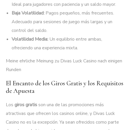
Ideal para jugadores con paciencia y un saldo mayor.
Baja Volatilidad:
Pagos pequeños, más frecuentes.
Adecuado para sesiones de juego más largas y un
control del saldo.
Volatilidad Media:
Un equilibrio entre ambas,
ofreciendo una experiencia mixta.
Meine ehrliche Meinung zu Divas Luck Casino nach einigen
Runden
El Encanto de los Giros Gratis y los Requisitos
de Apuesta
Los
giros gratis
son una de las promociones más
atractivas que ofrecen los casinos online, y Divas Luck
Casino no es la excepción. Ya sean ofrecidos como parte