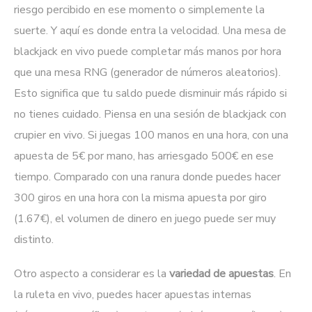
riesgo percibido en ese momento o simplemente la
suerte. Y aquí es donde entra la velocidad. Una mesa de
blackjack en vivo puede completar más manos por hora
que una mesa RNG (generador de números aleatorios).
Esto significa que tu saldo puede disminuir más rápido si
no tienes cuidado. Piensa en una sesión de blackjack con
crupier en vivo. Si juegas 100 manos en una hora, con una
apuesta de 5€ por mano, has arriesgado 500€ en ese
tiempo. Comparado con una ranura donde puedes hacer
300 giros en una hora con la misma apuesta por giro
(1.67€), el volumen de dinero en juego puede ser muy
distinto.
Otro aspecto a considerar es la
variedad de apuestas
. En
la ruleta en vivo, puedes hacer apuestas internas