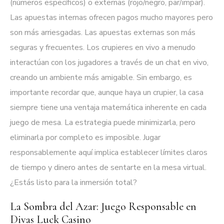
(números específicos) o externas (rojo/negro, par/impar).
Las apuestas internas ofrecen pagos mucho mayores pero
son más arriesgadas. Las apuestas externas son más
seguras y frecuentes. Los crupieres en vivo a menudo
interactúan con los jugadores a través de un chat en vivo,
creando un ambiente más amigable. Sin embargo, es
importante recordar que, aunque haya un crupier, la casa
siempre tiene una ventaja matemática inherente en cada
juego de mesa. La estrategia puede minimizarla, pero
eliminarla por completo es imposible. Jugar
responsablemente aquí implica establecer límites claros
de tiempo y dinero antes de sentarte en la mesa virtual.
¿Estás listo para la inmersión total?
La Sombra del Azar: Juego Responsable en
Divas Luck Casino