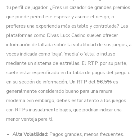
tu perfil de jugador. ¿Eres un cazador de grandes premios
que puede permitirse esperar y asumir el riesgo, o
prefieres una experiencia más estable y controlada? Las
plataformas como Divas Luck Casino suelen ofrecer
información detallada sobre la volatilidad de sus juegos, a
veces indicada como ‘baja’, ‘media’ o ‘alta’, o incluso
mediante un sistema de estrellas. El RTP, por su parte,
suele estar especificado en la tabla de pagos del juego o
en su sección de información. Un RTP del
96.5%
es
generalmente considerado bueno para una ranura
moderna. Sin embargo, debes estar atento a los juegos
con RTPs inusualmente bajos, que podrían indicar una
menor ventaja para ti.
Alta Volatilidad:
Pagos grandes, menos frecuentes.