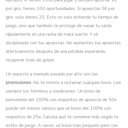
ejemplo, si tienes 100€ para jugar y decides apostar 1€
por giro, tienes 100 oportunidades. Si apuestas 5€ por
giro, solo tienes 20. Esto no solo extiende tu tiempo de
juego, sino que también te protege de vaciar tu saldo
rápidamente en una racha de mala suerte. Y sé
disciplinado con tus apuestas. No aumentes tus apuestas
drásticamente después de una pérdida esperando
recuperar todo de golpe.
Un aspecto a menudo pasado por alto son las
promociones
. No te limites a reclamar cualquier bono. Lee
siempre los términos y condiciones. Un bono de
bienvenida del 200% con requisitos de apuesta de 50x
puede ser menos valioso que un bono del 100% con
requisitos de 25x. Calcula qué te conviene más según tu
estilo de juego. A veces, un bono más pequeño pero con