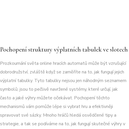
Pochopení struktury výplatních tabulek ve slotech
Prozkoumání světa online hracích automatů může být vzrušující
dobrodružství, zvláště když se zaměříte na to, jak fungují jejich
výplatní tabulky. Tyto tabulky nejsou jen náhodným seznamem
symbolů; jsou to pečlivě navržené systémy, které určují, jak
často a jaké výhry můžete očekávat. Pochopení těchto
mechanismů vám pomůže lépe si vybrat hru a efektivněji
spravovat své sázky. Mnoho hráčů hledá osvědčené tipy a
strategie, a tak se podíváme na to, jak fungují skutečné výhry v