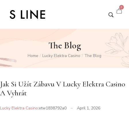
0
The Blog
Home
Lucky Elektra Casino
The Blog
/
/
Jak Si Užít Zábavu V Lucky Elektra Casino
A Vyhrát
Lucky Elektra Casino
xtw1838792a0
April 1, 2026