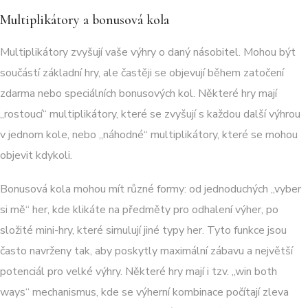
Multiplikátory a bonusová kola
Multiplikátory zvyšují vaše výhry o daný násobitel. Mohou být
součástí základní hry, ale častěji se objevují během zatočení
zdarma nebo speciálních bonusových kol. Některé hry mají
„rostoucí“ multiplikátory, které se zvyšují s každou další výhrou
v jednom kole, nebo „náhodné“ multiplikátory, které se mohou
objevit kdykoli.
Bonusová kola mohou mít různé formy: od jednoduchých „vyber
si mě“ her, kde klikáte na předměty pro odhalení výher, po
složité mini-hry, které simulují jiné typy her. Tyto funkce jsou
často navrženy tak, aby poskytly maximální zábavu a největší
potenciál pro velké výhry. Některé hry mají i tzv. „win both
ways“ mechanismus, kde se výherní kombinace počítají zleva