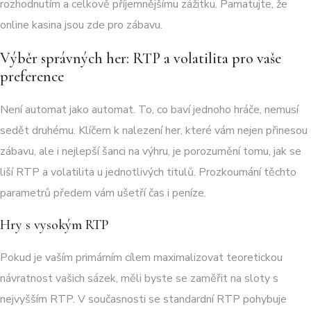
rozhodnutím a celkově příjemnějšímu zážitku. Pamatujte, že
online kasina jsou zde pro zábavu.
Výběr správných her: RTP a volatilita pro vaše
preference
Není automat jako automat. To, co baví jednoho hráče, nemusí
sedět druhému. Klíčem k nalezení her, které vám nejen přinesou
zábavu, ale i nejlepší šanci na výhru, je porozumění tomu, jak se
liší RTP a volatilita u jednotlivých titulů. Prozkoumání těchto
parametrů předem vám ušetří čas i peníze.
Hry s vysokým RTP
Pokud je vaším primárním cílem maximalizovat teoretickou
návratnost vašich sázek, měli byste se zaměřit na sloty s
nejvyšším RTP. V současnosti se standardní RTP pohybuje