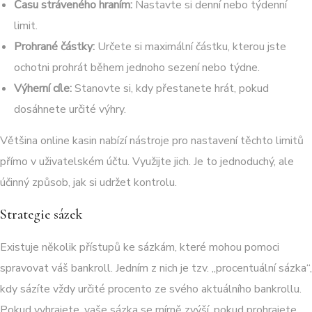
Času stráveného hraním:
Nastavte si denní nebo týdenní
limit.
Prohrané částky:
Určete si maximální částku, kterou jste
ochotni prohrát během jednoho sezení nebo týdne.
Výherní cíle:
Stanovte si, kdy přestanete hrát, pokud
dosáhnete určité výhry.
Většina online kasin nabízí nástroje pro nastavení těchto limitů
přímo v uživatelském účtu. Využijte jich. Je to jednoduchý, ale
účinný způsob, jak si udržet kontrolu.
Strategie sázek
Existuje několik přístupů ke sázkám, které mohou pomoci
spravovat váš bankroll. Jedním z nich je tzv. „procentuální sázka“,
kdy sázíte vždy určité procento ze svého aktuálního bankrollu.
Pokud vyhrajete, vaše sázka se mírně zvýší, pokud prohrajete,