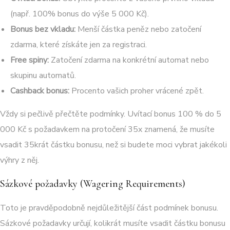
(např. 100% bonus do výše 5 000 Kč).
Bonus bez vkladu:
Menší částka peněz nebo zatočení
zdarma, které získáte jen za registraci.
Free spiny:
Zatočení zdarma na konkrétní automat nebo
skupinu automatů.
Cashback bonus:
Procento vašich proher vrácené zpět.
Vždy si pečlivě přečtěte podmínky. Uvítací bonus 100 % do 5
000 Kč s požadavkem na protočení 35x znamená, že musíte
vsadit 35krát částku bonusu, než si budete moci vybrat jakékoli
výhry z něj.
Sázkové požadavky (Wagering Requirements)
Toto je pravděpodobně nejdůležitější část podmínek bonusu.
Sázkové požadavky určují, kolikrát musíte vsadit částku bonusu