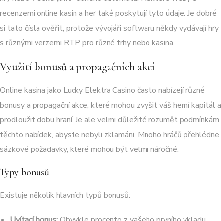
recenzemi online kasin a her také poskytují tyto údaje. Je dobré
si tato čísla ověřit, protože vývojáři softwaru někdy vydávají hry
s různými verzemi RTP pro různé trhy nebo kasina.
Využití bonusů a propagačních akcí
Online kasina jako Lucky Elektra Casino často nabízejí různé
bonusy a propagační akce, které mohou zvýšit váš herní kapitál a
prodloužit dobu hraní. Je ale velmi důležité rozumět podmínkám
těchto nabídek, abyste nebyli zklamáni. Mnoho hráčů přehlédne
sázkové požadavky, které mohou být velmi náročné.
Typy bonusů
Existuje několik hlavních typů bonusů:
Uvítací bonus:
Obvykle procento z vašeho prvního vkladu