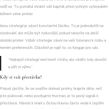
sníží se. To pomáhá chránit váš kapitál před rychlým vyčerpáním
během série proher.
Jinou strategií je sázet konstantní částku. To je jednodušší na
sledování, ale může být rizikovější, pokud narazíte na delší
období proher. Výběr strategie závisí na vaší toleranci k riziku a
herním preferencích. Důležité je najít to, co funguje pro vás.
“Nejlepší strategií není honit ztráty, ale vědět, kdy skončit
a užít si výhru.”
Kdy si vzít přestávku?
Pokud zjistíte, že se snažíte dohnat prohry, hrajete déle, než
jste plánovali, nebo pociťujete frustraci, je to jasný signál k
přestávce. Návrat k hraní s čistou hlavou často vede k lepším