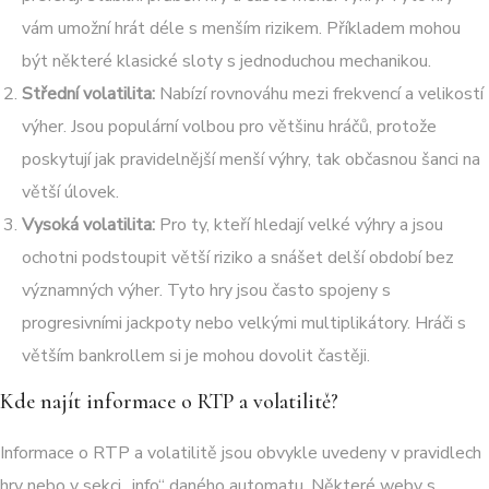
vám umožní hrát déle s menším rizikem. Příkladem mohou
být některé klasické sloty s jednoduchou mechanikou.
Střední volatilita:
Nabízí rovnováhu mezi frekvencí a velikostí
výher. Jsou populární volbou pro většinu hráčů, protože
poskytují jak pravidelnější menší výhry, tak občasnou šanci na
větší úlovek.
Vysoká volatilita:
Pro ty, kteří hledají velké výhry a jsou
ochotni podstoupit větší riziko a snášet delší období bez
významných výher. Tyto hry jsou často spojeny s
progresivními jackpoty nebo velkými multiplikátory. Hráči s
větším bankrollem si je mohou dovolit častěji.
Kde najít informace o RTP a volatilitě?
Informace o RTP a volatilitě jsou obvykle uvedeny v pravidlech
hry nebo v sekci „info“ daného automatu. Některé weby s