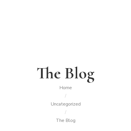
The Blog
Home
/
Uncategorized
/
The Blog