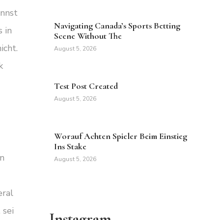
annst
Navigating Canada’s Sports Betting
 in
Scene Without The
icht.
August 5, 2026
k
Test Post Created
August 5, 2026
Worauf Achten Spieler Beim Einstieg
Ins Stake
in
August 5, 2026
eral
 sei
Instagram