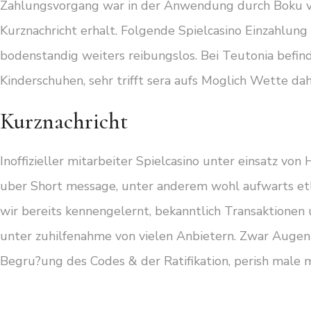
Zahlungsvorgang war in der Anwendung durch Boku vi
Kurznachricht erhalt. Folgende Spielcasino Einzahlun
bodenstandig weiters reibungslos. Bei Teutonia befin
Kinderschuhen, sehr trifft sera aufs Moglich Wette dah
Kurznachricht
Inoffizieller mitarbeiter Spielcasino unter einsatz 
uber Short message, unter anderem wohl aufwarts etl
wir bereits kennengelernt, bekanntlich Transaktione
unter zuhilfenahme von vielen Anbietern. Zwar Augenm
Begru?ung des Codes & der Ratifikation, perish male 