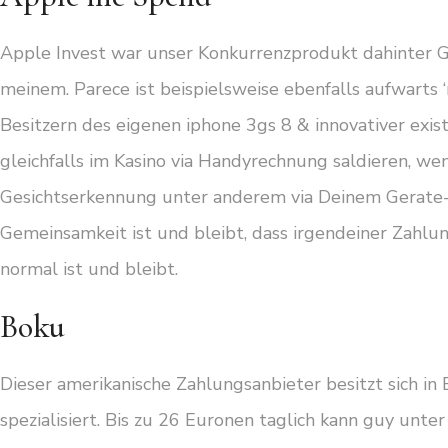
Apple Invest war unser Konkurrenzprodukt dahinter
meinem. Parece ist beispielsweise ebenfalls aufwart
Besitzern des eigenen iphone 3gs 8 & innovativer exist
gleichfalls im Kasino via Handyrechnung saldieren, w
Gesichtserkennung unter anderem via Deinem Gerate-Pe
Gemeinsamkeit ist und bleibt, dass irgendeiner Zahlung
normal ist und bleibt.
Boku
Dieser amerikanische Zahlungsanbieter besitzt sich 
spezialisiert. Bis zu 26 Euronen taglich kann guy unte