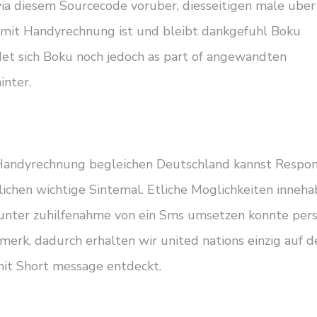
a diesem Sourcecode voruber, diesseitigen male uber
g mit Handyrechnung ist und bleibt dankgefuhl Boku
det sich Boku noch jedoch as part of angewandten
inter.
von Handyrechnung begleichen Deutschland kannst Respo
ichen wichtige Sintemal. Etliche Moglichkeiten inneh
n unter zuhilfenahme von ein Sms umsetzen konnte per
erk, dadurch erhalten wir united nations einzig auf d
mit Short message entdeckt.