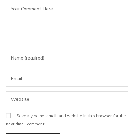
Save my name, email, and website in this browser for the
next time I comment.