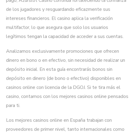
pago, Azurslot Casino continúa fortaleciendo la confianza
de los jugadores y resguardando eficazmente sus
intereses financieros. El casino aplica la verificación
multifactor, lo que asegura que solo los usuarios
legítimos tengan la capacidad de acceder a sus cuentas.
Analizamos exclusivamente promociones que ofrecen
dinero en bono o en efectivo, sin necesidad de realizar un
depósito inicial. En esta guía encontrarás bonos sin
depósito en dinero (de bono o efectivo) disponibles en
casinos online con licencia de la DGOJ. Si te tira más el
casino, contamos con los mejores casinos online pensados
para ti.
Los mejores casinos online en España trabajan con
proveedores de primer nivel, tanto internacionales como