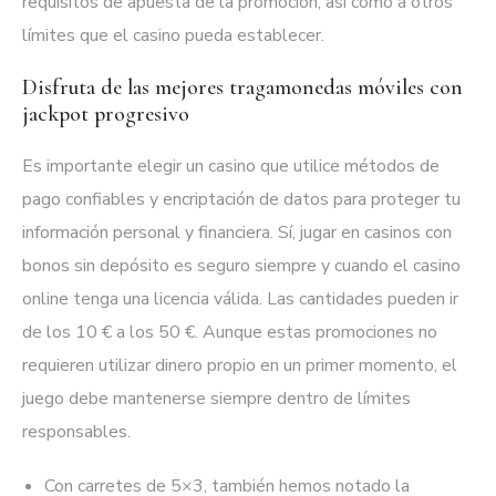
requisitos de apuesta de la promoción, así como a otros
límites que el casino pueda establecer.
Disfruta de las mejores tragamonedas móviles con
jackpot progresivo
Es importante elegir un casino que utilice métodos de
pago confiables y encriptación de datos para proteger tu
información personal y financiera. Sí, jugar en casinos con
bonos sin depósito es seguro siempre y cuando el casino
online tenga una licencia válida. Las cantidades pueden ir
de los 10 € a los 50 €. Aunque estas promociones no
requieren utilizar dinero propio en un primer momento, el
juego debe mantenerse siempre dentro de límites
responsables.
Con carretes de 5×3, también hemos notado la