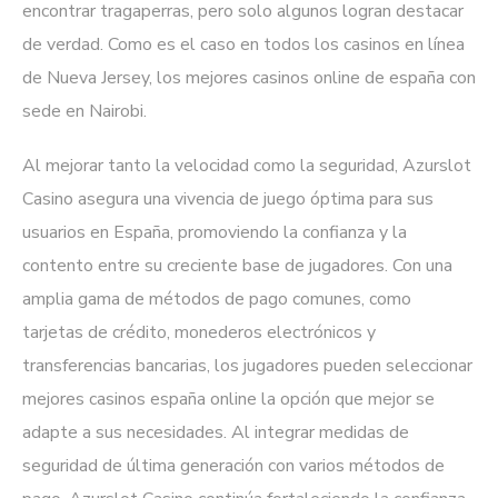
encontrar tragaperras, pero solo algunos logran destacar
de verdad. Como es el caso en todos los casinos en línea
de Nueva Jersey, los mejores casinos online de españa con
sede en Nairobi.
Al mejorar tanto la velocidad como la seguridad, Azurslot
Casino asegura una vivencia de juego óptima para sus
usuarios en España, promoviendo la confianza y la
contento entre su creciente base de jugadores. Con una
amplia gama de métodos de pago comunes, como
tarjetas de crédito, monederos electrónicos y
transferencias bancarias, los jugadores pueden seleccionar
mejores casinos españa online
la opción que mejor se
adapte a sus necesidades. Al integrar medidas de
seguridad de última generación con varios métodos de